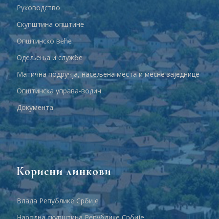
Руководство
Скупштина општине
Општинско веће
Одељења и службе
Матична подручја, насељена места и месне заједнице
Општинска управа-водич
Документа
Корисни линкови
Влада Републике Србије
Народна скупштина Републике Србије