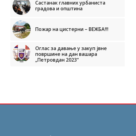
Састанак главних урбаниста
градова и општина
Пожар на цистерни – ВЕЖБА!!!
Оглас за давање у закуп јвне
површине на дан вашара
„Петровдан 2023“