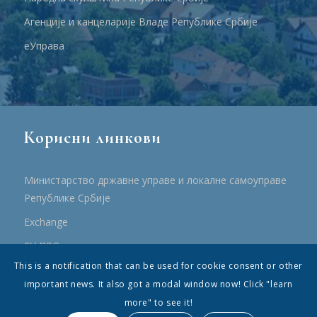
Агенције и канцеларије Владе Републике Србије
еУправа
Корисни линкови
Министарство државне управе и локалне самоуправе
Републике Србије
Еxchange
ЕУ ПРО
This is a notification that can be used for cookie consent or other
ПРРР
important news. It also got a modal window now! Click "learn
more" to see it!