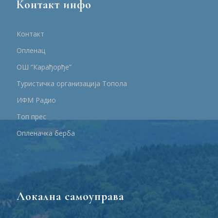
Контакт инфо
Контакт
Опленац
ОШ “Карађорђе”
Туристичка организација Топола
ИФМ Радио
Топ прес
Опленачка берба
Локална самоуправа