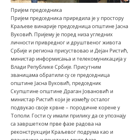
Пријем председника
Пријем председника приредила је у простору
Краљеве винарије председница општине Јасна
Вуковић. Пријему је поред низа угледних
личности привредног и друштвеног живота
Србије и региона присуствовао и Дејан Ристић,
министар информисања и телекомуникација у
Влади Републике Србије. Присутним
званицама обратили су се председница
општине Јасна Вуковић, председник
Скупштине општине Драган Јовановић и
министар Ристић који је између осталог
подвукао своје крвне – породичне корене у
Тополи. Гости су имали прилику да се упознају
са завршетком прве фазе радова на
реконструкцији Краљевог подрума као и
плановима и почетком друге фазе.