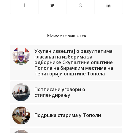
Може вас занимати
Укупан извештај о резултатима
гласања на изборима за
одборнике Скупштине општине
Топола на бирачким местима на
територији општине Топола
Потписани уговори о
стипендирању
Подршка старима у Тополи