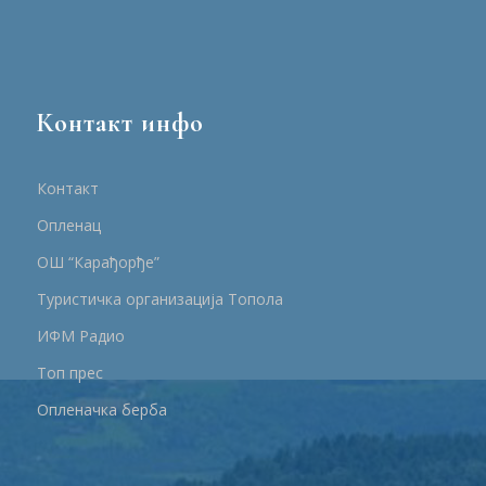
Контакт инфо
Контакт
Опленац
ОШ “Карађорђе”
Туристичка организација Топола
ИФМ Радио
Топ прес
Опленачка берба