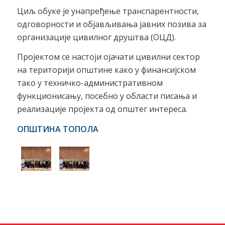
Циљ обуке је унапређење транспарентности,
одговорности и објављивања јавних позива за
организације цивилног друштва (ОЦД).
Пројектом се настоји ојачати цивилни сектор
на територији општине како у финансијском
тако у техничко-административном
функционисању, посебно у области писања и
реализације пројекта од општег интереса.
ОПШТИНА ТОПОЛА