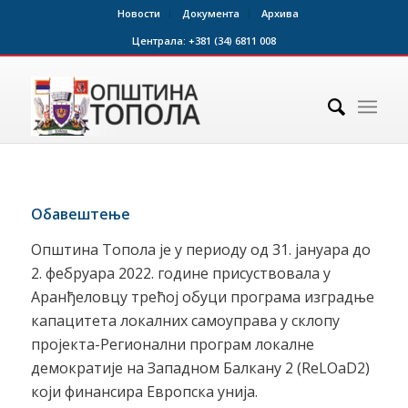
Новости
Документа
Архива
Централа:
+381 (34) 6811 008
Обавештење
Општина Топола је у периоду од 31. јануара до
2. фебруара 2022. године присуствовала у
Аранђеловцу трећој обуци програма изградње
капацитета локалних самоуправа у склопу
пројекта-Регионални програм локалне
демократије на Западном Балкану 2 (ReLOaD2)
који финансира Европска унија.