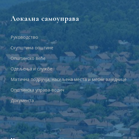
Локална самоуправа
Руководство
Скупштина општине
Општинско веће
Одељења и службе
Матична подручја, насељена места и месне заједнице
Општинска управа-водич
Документа