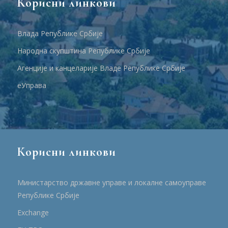
Корисни линкови
Влада Републике Србије
Народна скупштина Републике Србије
Агенције и канцеларије Владе Републике Србије
еУправа
Корисни линкови
Министарство државне управе и локалне самоуправе
Републике Србије
Еxchange