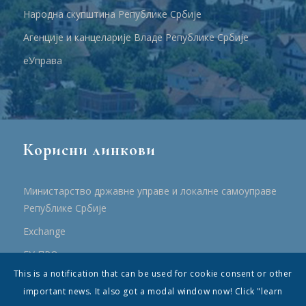
Народна скупштина Републике Србије
Агенције и канцеларије Владе Републике Србије
еУправа
Корисни линкови
Министарство државне управе и локалне самоуправе
Републике Србије
Еxchange
ЕУ ПРО
This is a notification that can be used for cookie consent or other
ПРРР
important news. It also got a modal window now! Click "learn