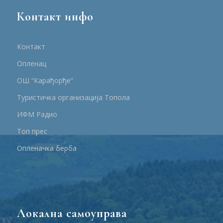
Контакт инфо
Контакт
Опленац
ОШ “Карађорђе”
Туристичка организација Топола
ИФМ Радио
Топ прес
Опленачка берба
Локална самоуправа