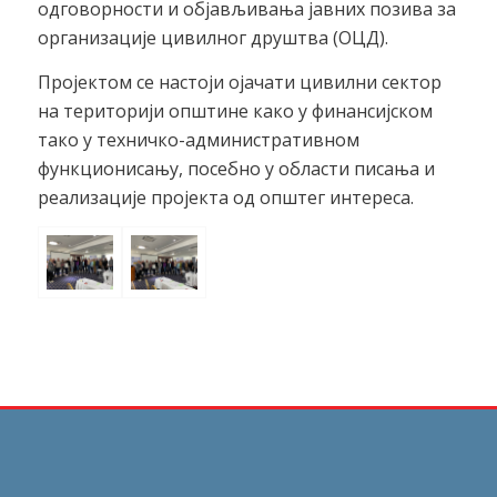
одговорности и објављивања јавних позива за
организације цивилног друштва (ОЦД).
Пројектом се настоји ојачати цивилни сектор
на територији општине како у финансијском
тако у техничко-административном
функционисању, посебно у области писања и
реализације пројекта од општег интереса.