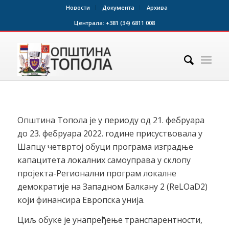
Новости
Документа
Архива
Централа:
+381 (34) 6811 008
Општина Топола је у периоду од 21. фебруара
до 23. фебруара 2022. године присуствовала у
Шапцу четвртој обуци програма изградње
капацитета локалних самоуправа у склопу
пројекта-Регионални програм локалне
демократије на Западном Балкану 2 (ReLOaD2)
који финансира Европска унија.
Циљ обуке је унапређење транспарентности,