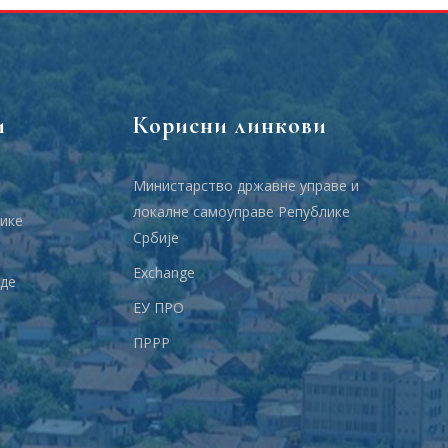
и
Корисни линкови
Министарство државне управе и
локалне самоуправе Републике
ике
Србије
Еxchange
аде
ЕУ ПРО
ПРРР