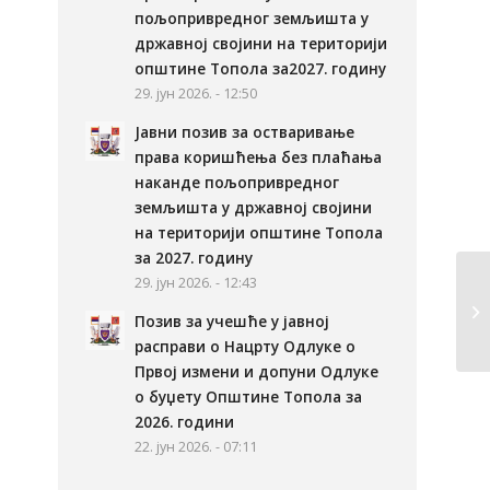
пољопривредног земљишта у
државној својини на територији
општине Топола за2027. годину
29. јун 2026. - 12:50
Јавни позив за остваривање
права коришћења без плаћања
наканде пољопривредног
земљишта у државној својини
на територији општине Топола
за 2027. годину
29. јун 2026. - 12:43
Позив за учешће у јавној
расправи о Нацрту Одлуке о
Првој измени и допуни Одлуке
о буџету Општине Топола за
2026. години
22. јун 2026. - 07:11