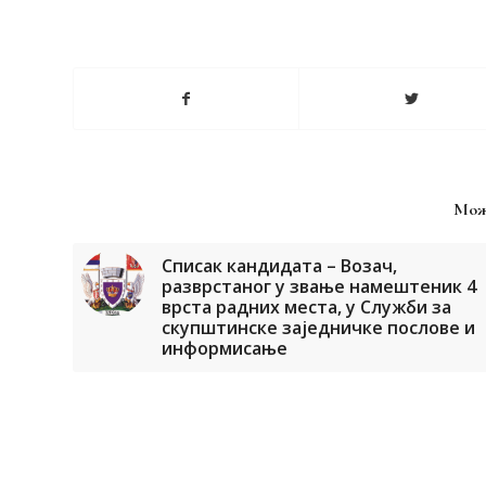
Мож
Списак кандидата – Возач,
разврстаног у звање намештеник 4
врста радних места, у Служби за
скупштинске заједничке послове и
информисање