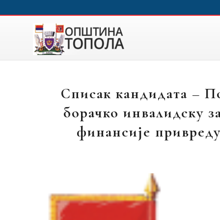
Списак кандидата – П
борачко инвалидску з
финансије привреду