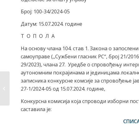
Број: 100-34/2024-05
Датум: 15.07.2024. године
Т О П О Л А
На основу члана 104. став 1. Закона о запосле
самоуправе (,,Сужбени гласник РС“, број 21/2016
29/2023), члана 27. Уредбе о спровођењу интер
аутономним покрајинама и јединицама локалне с
записника конкурсне комсије за спровођење јав
Летњи камп за младе
из дијаспоре –
27-1/2024-05 од 15.07.2024. године,
Топола...
Конкурсна комисија која спроводи изборни по
саставила је:
СПИС