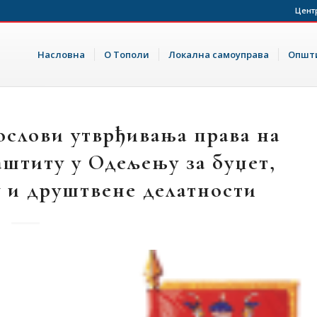
Цент
Насловна
О Тополи
Локална самоуправа
Општи
ослови утврђивања права на
аштиту у Одељењу за буџет,
 и друштвене делатности