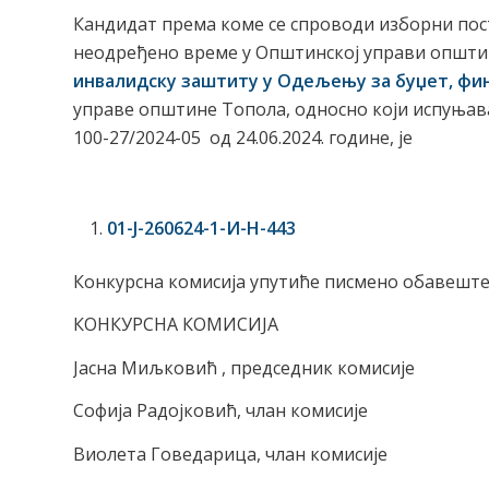
Кандидат према коме се спроводи изборни пос
неодређено време у Општинској управи општи
инвалидску заштиту у Одељењу за буџет, фи
управе општине Топола, односно који испуњав
100-27/2024-05 од 24.06.2024. године, је
01-Ј-260624-1-И-Н-443
Конкурсна комисија упутиће писмено обавеште
КОНКУРСНА КОМИСИЈА
Јасна Миљковић , председник комисије
Софија Радојковић, члан комисије
Виолета Говедарица, члан комисије