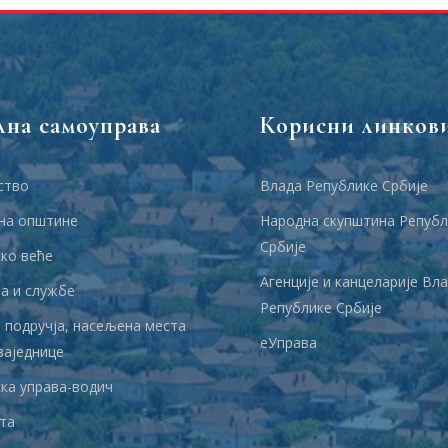
лна самоуправа
Корисни линков
ство
Влада Републике Србије
на општине
Народна скупштина Републ
Србије
ко веће
Агенције и канцеларије Вл
 и службе
Републике Србије
 подручја, насељена места
еУправа
заједнице
ка управа-водич
та