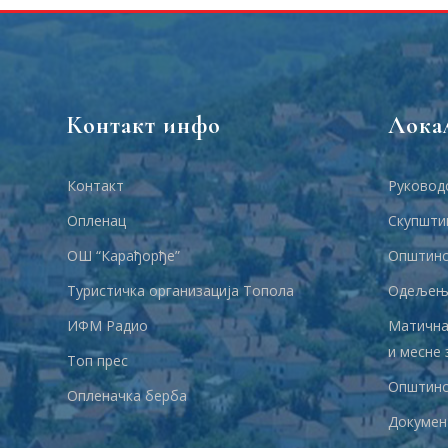
Контакт инфо
Лока
Контакт
Руковод
Опленац
Скупшти
ОШ “Карађорђе”
Општинс
Туристичка организација Топола
Одељења
ИФМ Радио
Матична
и месне 
Топ прес
Општинс
Опленачка берба
Докумен