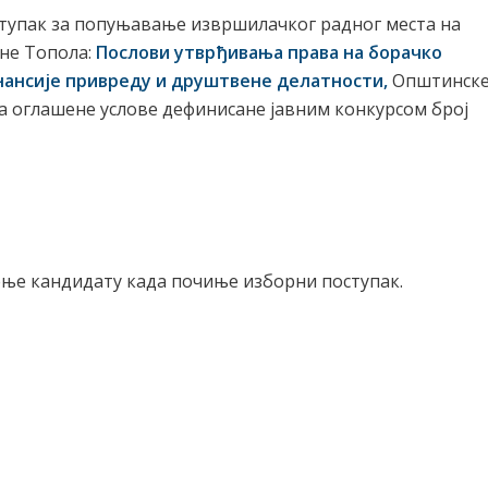
тупак за попуњавање извршилачког радног места на
не Топола:
Послови утврђивања права на борачко
нансије привреду и друштвене делатности
,
Општинск
а оглашене услове дефинисане јавним конкурсом број
ње кандидату када почиње изборни поступак.