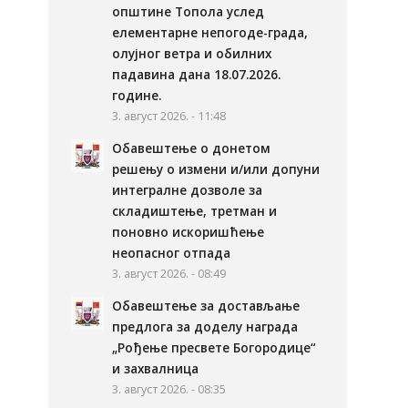
општине Топола услед
елементарне непогоде-града,
олујног ветра и обилних
падавина дана 18.07.2026.
године.
3. август 2026. - 11:48
Обавештење о донетом
решењу о измени и/или допуни
интегралне дозволе за
складиштење, третман и
поновно искоришћење
неопасног отпада
3. август 2026. - 08:49
Обавештење за достављање
предлога за доделу награда
„Рођење пресвете Богородице“
и захвалница
3. август 2026. - 08:35