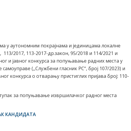
нима у аутономним покрајнама и јединицама локалне
, 113/2017, 113-2017-др.закон, 95/2018 и 114/2021 и
ног и јавног конкурса за попуњавање радних места у
амоуправе (,,Службени гласник РС“, број 107/2023) и
ног конкурса о отварању пристиглих пријава број: 110-
ступак за попуњавање извршилачког радног места
АК КАНДИДАТА