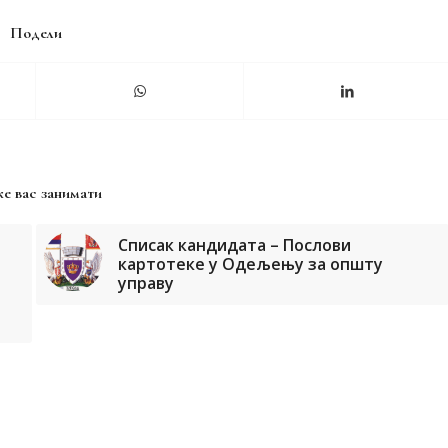
Подели
е вас занимати
Списак кандидата – Послови
картотеке у Одељењу за општу
управу