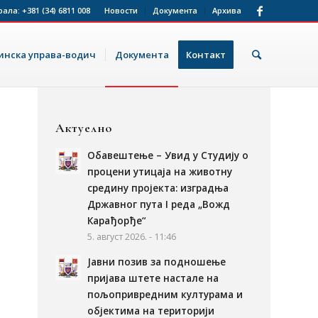
рала:
+381 (34) 6811 008
Новости
Документа
Архива
нска управа-водич
Документа
Контакт
Актуелно
Обавештење – Увид у Студију о
процени утицаја на животну
средину пројекта: изградња
Државног пута I реда „Вожд
Карађорђе“
5. август 2026. - 11:46
Јавни позив за подношење
пријава штете настале на
пољопривредним културама и
објектима на територији