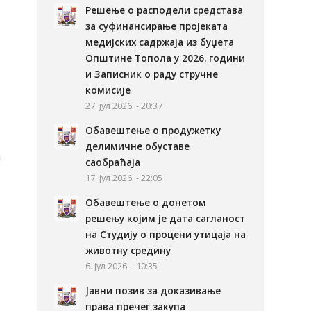
Решење о расподели средстава
за суфинансирање пројеката
медијских садржаја из буџета
Општине Топола у 2026. години
и Записник о раду стручне
комисије
27. јул 2026. - 20:37
Обавештење о продужетку
делимичне обуставе
саобраћаја
17. јул 2026. - 22:05
Обавештење о донетом
решењу којим је дата сагланост
на Студију о процени утицаја на
животну средину
6. јул 2026. - 10:35
Јавни позив за доказивање
права пречег закупа