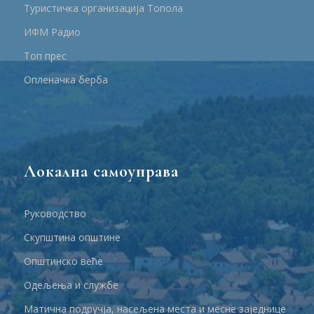
Туристичка организација Топола
ИФМ Радио
Топ прес
Опленачка берба
Локална самоуправа
Руководство
Скупштина општине
Општинско веће
Одељења и службе
Матична подручја, насељена места и месне заједнице