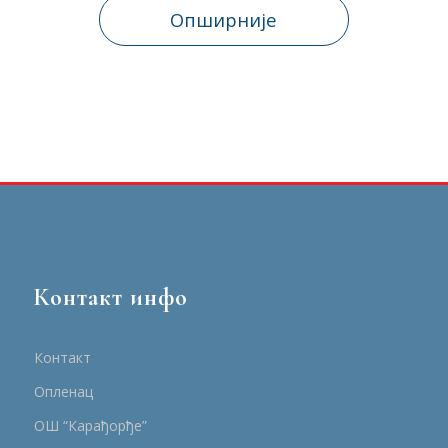
Опширније
Контакт инфо
Контакт
Опленац
ОШ “Карађорђе”