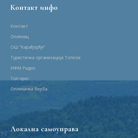
Контакт инфо
Контакт
Опленац
ОШ “Карађорђе”
Туристичка организација Топола
ИФМ Радио
Топ прес
Опленачка берба
Локална самоуправа