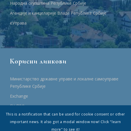
Народна скупштина Републике Србије
Агенције и канцеларије Владе Републике Србије
еУправа
Корисни линкови
Министарство државне управе и локалне самоуправе
Републике Србије
Еxchange
ЕУ ПРО
This is a notification that can be used for cookie consent or other
ПРРР
important news. It also got a modal window now! Click "learn
more" to see it!