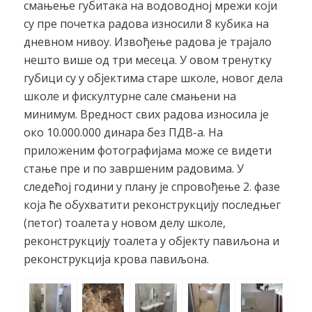
смањење губитака на водоводној мрежи који
су пре почетка радова износили 8 кубика на
дневном нивоу. Извођење радова је трајало
нешто више од три месеца. У овом тренутку
губици су у објектима старе школе, новог дела
школе и фискултурне сале смањени на
минимум. Вредност свих радова износила је
око 10.000.000 динара без ПДВ-а. На
приложеним фотографијама може се видети
стање пре и по завршеним радовима. У
следећој години у плану је спровођење 2. фазе
која ће обухватити реконструкцију последњег
(петог) тоалета у новом делу школе,
реконструкцију тоалета у објекту павиљона и
реконструкција крова павиљона.