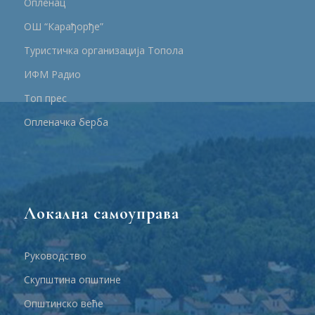
Опленац
ОШ “Карађорђе”
Туристичка организација Топола
ИФМ Радио
Топ прес
Опленачка берба
Локална самоуправа
Руководство
Скупштина општине
Општинско веће