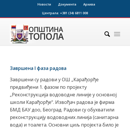
Новости
Документа
Архива
Централа:
+381 (34) 6811 008
Завршена
I
фаза радова
Завршени су радови у ОШ „Карађорђе
предвиђени 1. фазом по пројекту
„Реконструкција водоводне линије у основној
школи Карађорђе“. Извођач радова је фирма
БМД БАУ доо, Београд. Радови су обухватили
реконструкцију водоводних линија (санитарна
вода) и тоалета. Основни циљ пројекта било је