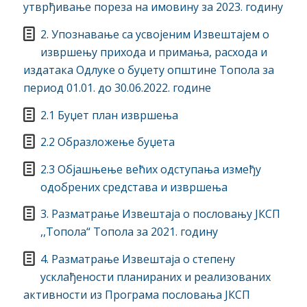
утврђивање пореза на имовину за 2023. годину
2. Упознавање са усвојеним Извештајем о
извршењу прихода и примања, расхода и
издатака Одлуке о буџету општине Топола за
период 01.01. до 30.06.2022. године
2.1 Буџет план извршења
2.2 Образложење буџета
2.3 Објашњење већих одступања између
одобрених средстава и извршења
3. Разматрање Извештаја о пословању ЈКСП
,,Топола“ Топола за 2021. годину
4. Разматрање Извештаја о степену
усклађености планираних и реализованих
активности из Програма пословања ЈКСП