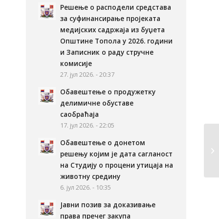
Решење о расподели средстава
за суфинансирање пројеката
медијских садржаја из буџета
Општине Топола у 2026. години
и Записник о раду стручне
комисије
27. јул 2026. - 20:37
Обавештење о продужетку
делимичне обуставе
саобраћаја
17. јул 2026. - 22:05
Обавештење о донетом
решењу којим је дата сагланост
на Студију о процени утицаја на
животну средину
6. јул 2026. - 10:35
Јавни позив за доказивање
права пречег закупа