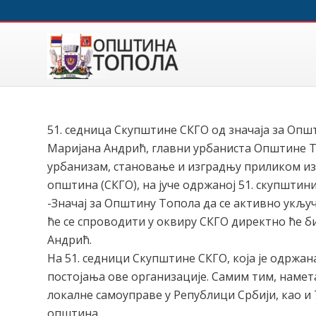
51. седница Скупштине СКГО од значаја за Опш
Маријана Андрић, главни урбаниста Општине То
урбанизам, становање и изградњу приликом из
општина (СКГО), на јуче одржаној 51. скупштин
-Значај за Општину Топола да се активно укључ
ће се спроводити у оквиру СКГО директно ће б
Андрић.
На 51. седници Скупштине СКГО, која је одржан
постојања ове организације. Самим тим, намета
локалне самоуправе у Републици Србији, као и
општина.