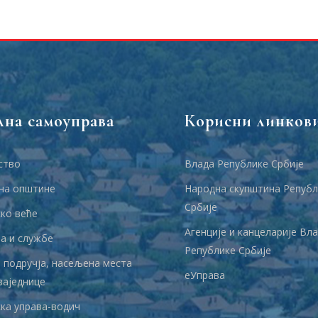
лна самоуправа
Корисни линков
ство
Влада Републике Србије
на општине
Народна скупштина Републ
Србије
ко веће
Агенције и канцеларије Вл
 и службе
Републике Србије
 подручја, насељена места
еУправа
заједнице
ка управа-водич