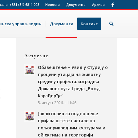
рала:
+381 (34) 6811 008
Новости
Документа
Архива
нска управа-водич
Документа
Контакт
Актуелно
Обавештење – Увид у Студију о
процени утицаја на животну
средину пројекта: изградња
е
Државног пута I реда „Вожд
Карађорђе“
а
5. август 2026. - 11:46
Јавни позив за подношење
пријава штете настале на
пољопривредним културама и
објектима на територији