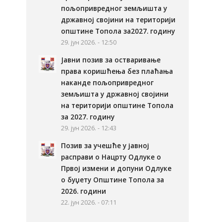
пољопривредног земљишта у
државној својини на територији
општине Топола за2027. годину
29. јун 2026. - 12:50
Јавни позив за остваривање
права коришћења без плаћања
наканде пољопривредног
земљишта у државној својини
на територији општине Топола
за 2027. годину
29. јун 2026. - 12:43
Позив за учешће у јавној
расправи о Нацрту Одлуке о
Првој измени и допуни Одлуке
о буџету Општине Топола за
2026. години
22. јун 2026. - 07:11