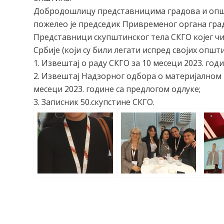
Добродошлицу представницима градова и општ
пожелео је председик Привременог органа гра
Представници скупштинског тела СКГО којег ч
Србије (који су били легати испред својих општи
1. Извештај о раду СКГО за 10 месеци 2023. годи
2. Извештај Надзорног одбора о материјалном 
месеци 2023. године са предлогом одлуке;
3. Записник 50.скупстине СКГО.