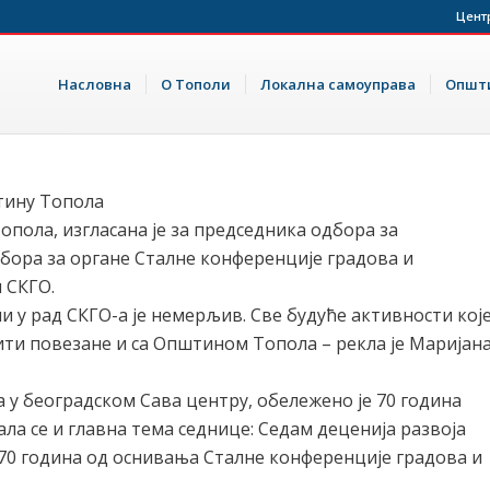
Цент
Насловна
О Тополи
Локална самоуправа
Општи
тину Топола
пола, изгласана је за председника одбора за
бора за органе Сталне конференције градова и
и СКГО.
и у рад СКГО-а је немерљив. Све будуће активности кој
ити повезане и са Општином Топола – рекла је Маријан
а у београдском Сава центру, обележено је 70 година
ла се и главна тема седнице: Седам деценија развоја
 70 година од оснивања Сталне конференције градова и