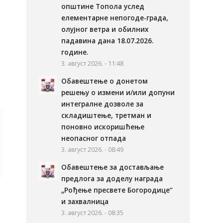
општине Топола услед
елементарне непогоде-града,
олујног ветра и обилних
падавина дана 18.07.2026.
године.
3. август 2026. - 11:48
Обавештење о донетом
решењу о измени и/или допуни
интегралне дозволе за
складиштење, третман и
поновно искоришћење
неопасног отпада
3. август 2026. - 08:49
Обавештење за достављање
предлога за доделу награда
„Рођење пресвете Богородице“
и захвалница
3. август 2026. - 08:35