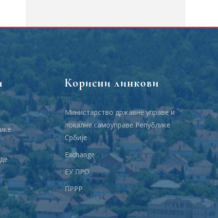
и
Корисни линкови
Министарство државне управе и
локалне самоуправе Републике
ике
Србије
Еxchange
аде
ЕУ ПРО
ПРРР