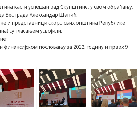
ина као и успешан рад Скупштине, у свом обраћању,
да Београда Александар Шапић.
ине и представници скоро свих општина Републике
на) су гласањем усвојили:
не;
и финансијском пословању за 2022. годину и првих 9