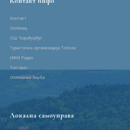
Контакт инфо
Контакт
Опленац
ОШ “Карађорђе”
Туристичка организација Топола
ИФМ Радио
Топ прес
Опленачка берба
Локална самоуправа