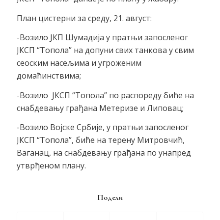
План цистерни за среду, 21. август:
-Возило ЈКП Шумадија у пратњи запосленог
ЈКСП “Топола” на допуни свих танкова у свим
сеоским насељима и угроженим
домаћинствима;
-Возило ЈКСП “Топола” по распореду биће на
снабдевању грађана Метеризе и Липовац;
-Возило Војске Србије, у пратњи запосленог
ЈКСП “Топола”, биће на терену Митровчић,
Ваганац, на снабдевању грађана по унапред
утврђеном плану.
Подели