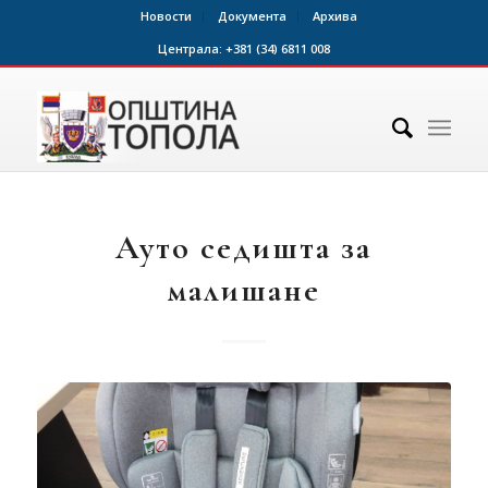
Новости
Документа
Архива
Централа:
+381 (34) 6811 008
Ауто седишта за
малишане