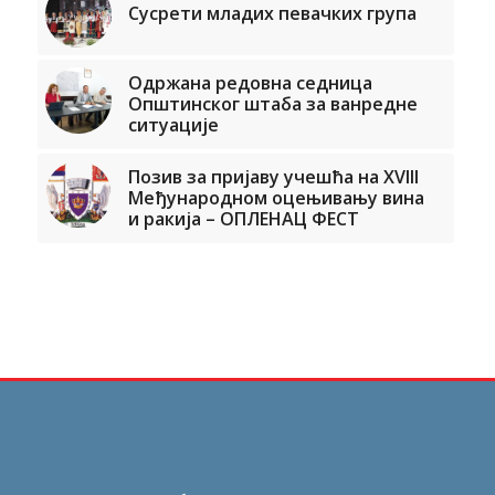
Сусрети младих певачких група
Одржана редовна седница
Општинског штаба за ванредне
ситуације
Позив за пријаву учешћа на XVIII
Међународном оцењивању вина
и ракија – ОПЛЕНАЦ ФЕСТ