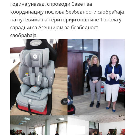
година уназад, спроводи Савет за
координацију послова безбедности саобраћаја
на путевима на територији општине Топола у
сарадњи са Агенцијом за безбедност
саобраћаја.