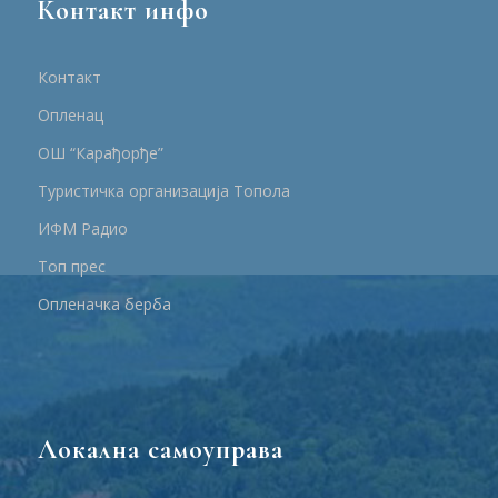
Контакт инфо
Контакт
Опленац
ОШ “Карађорђе”
Туристичка организација Топола
ИФМ Радио
Топ прес
Опленачка берба
Локална самоуправа