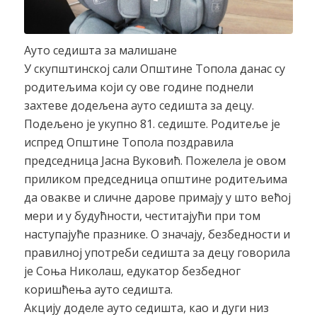
Ауто седишта за малишане
У скупштинској сали Општине Топола данас су
родитељима који су ове године поднели
захтеве додељена ауто седишта за децу.
Подељено је укупно 81. седиште. Родитеље је
испред Општине Топола поздравила
председница Јасна Вуковић. Пожелела је овом
приликом председница општине родитељима
да овакве и сличне дарове примају у што већој
мери и у будућности, честитајући при том
наступајуће празнике. О значају, безбедности и
правилној употреби седишта за децу говорила
је Соња Николаш, едукатор безбедног
коришћења ауто седишта.
Акцију доделе ауто седишта, као и дуги низ