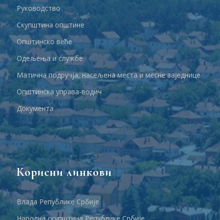
Руководство
Скупштина општине
Општинско веће
Одељења и службе
Матична подручја, насељена места и месне заједнице
Општинска управа-водич
Документа
Корисни линкови
Влада Републике Србије
Народна скупштина Републике Србије