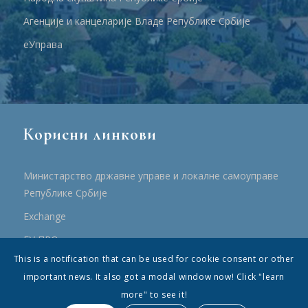
Агенције и канцеларије Владе Републике Србије
еУправа
Корисни линкови
Министарство државне управе и локалне самоуправе
Републике Србије
Еxchange
ЕУ ПРО
This is a notification that can be used for cookie consent or other
ПРРР
important news. It also got a modal window now! Click "learn
more" to see it!