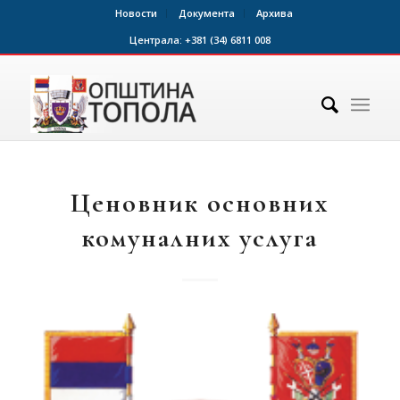
Новости
Документа
Архива
Централа:
+381 (34) 6811 008
Ценовник основних
комуналних услуга