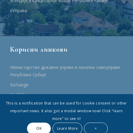
Агенције и канцеларије Владе Републике Србије
еУправа
Корисни линкови
Министарство државне управе и локалне самоуправе
Републике Србије
Еxchange
ЕУ ПРО
This is a notification that can be used for cookie consent or other
ПРРР
important news. It also got a modal window now! Click "learn
more" to see it!
OK
Learn More
×
© Општина Топола - Сва права су садржана