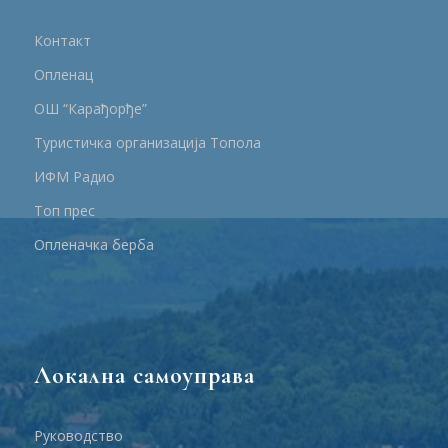
Контакт
Опленац
ОШ “Карађорђе”
Туристичка организација Топола
ИФМ Радио
Топ прес
Опленачка берба
Локална самоуправа
Руководство