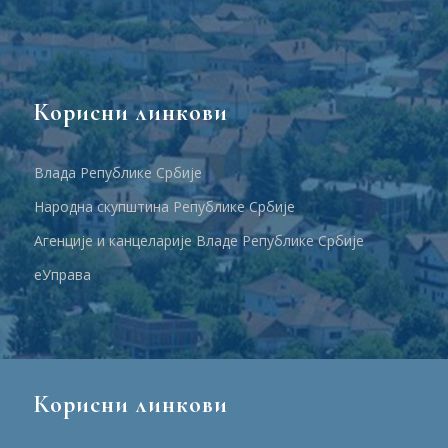
Корисни линкови
Влада Републике Србије
Народна скупштина Републике Србије
Агенције и канцеларије Владе Републике Србије
еУправа
Корисни линкови