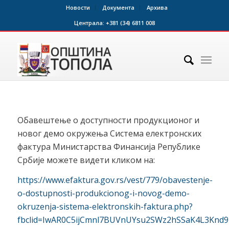
Новости
Документа
Архива
Централа:
+381 (34) 6811 008
Обавештење о доступности продукционог и
новог демо окружења Система електронских
фактура Министарства Финансија Републике
Србије можете видети кликом на:
https://www.efaktura.gov.rs/vest/779/obavestenje-
o-dostupnosti-produkcionog-i-novog-demo-
okruzenja-sistema-elektronskih-faktura.php?
fbclid=IwAR0C5ijCmnl7BUVnUYsu2SWz2hSSaK4L3Knd9U