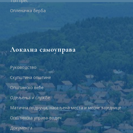
Топ прес
Опленачка берба
Локална самоуправа
Руководство
Скупштина општине
Општинско веће
Одељења и службе
Матична подручја, насељена места и месне заједнице
Општинска управа-водич
Документа