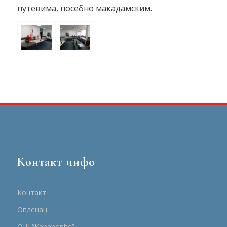
путевима, посебно макадамским.
Контакт инфо
Контакт
Опленац
ОШ “Карађорђе”