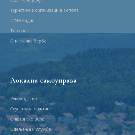
Туристичка организација Топола
ИФМ Радио
Топ прес
Опленачка берба
Локална самоуправа
Руководство
Скупштина општине
Општинско веће
Одељења и службе