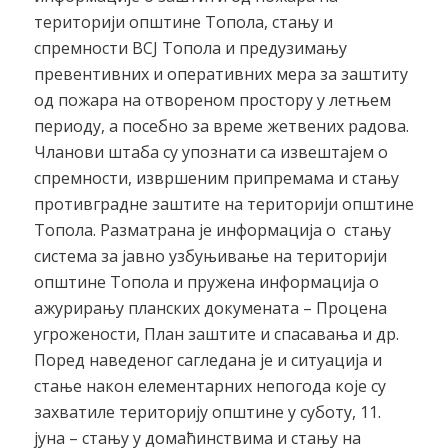
територији општине Топола, стању и
спремности ВСЈ Топола и предузимању
превентивних и оперативних мера за заштиту
од пожара на отвореном простору у летњем
периоду, а посебно за време жетвених радова.
Чланови штаба су упознати са извештајем о
спремности, извршеним припремама и стању
противградне заштите на територији општине
Топола. Разматрана је информација о стању
система за јавно узбуњивање на територији
општине Топола и пружена информација о
ажурирању планских докумената – Процена
угрожености, План заштите и спасавања и др.
Поред наведеног сагледана је и ситуација и
стање након елементарних непогода које су
захватиле територију општине у суботу, 11.
јуна – стању у домаћинствима и стању на