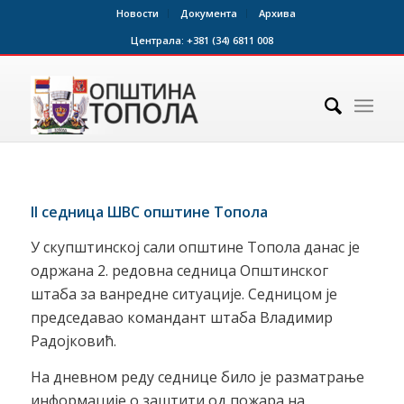
Новости
Документа
Архива
Централа:
+381 (34) 6811 008
II седница ШВС општине Топола
У скупштинској сали општине Топола данас је
одржана 2. редовна седница Општинског
штаба за ванредне ситуације. Седницом је
председавао командант штаба Владимир
Радојковић.
На дневном реду седнице било је разматрање
информације о заштити од пожара на