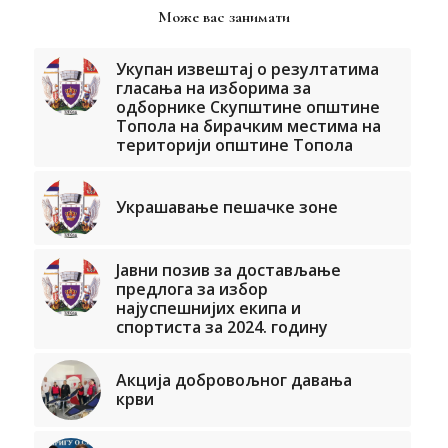
Може вас занимати
Укупан извештај о резултатима
гласања на изборима за
одборнике Скупштине општине
Топола на бирачким местима на
територији општине Топола
Украшавање пешачке зоне
Јавни позив за достављање
предлога за избор
најуспешнијих екипа и
спортиста за 2024. годину
Акција добровољног давања
крви