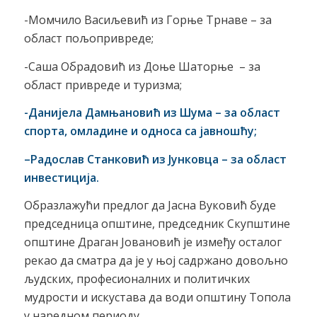
-Момчило Васиљевић из Горње Трнаве – за
област пољопривреде;
-Саша Обрадовић из Доње Шаторње – за
област привреде и туризма;
-Данијела Дамњановић из Шума – за област
спорта, омладине и односа са јавношћу;
–
Радослав Станковић из Јунковца – за област
инвестиција.
Образлажући предлог да Јасна Вуковић буде
председница општине, председник Скупштине
општине Драган Јовановић је између осталог
рекао да сматра да је у њој садржано довољно
људских, професионалних и политичких
мудрости и искустава да води општину Топола
у наредном периоду.