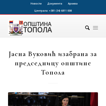
Новости
Документа
Архива
Централа:
+381 (34) 6811 008
Јасна Вуковић изабрана за
председницу општине
Топола