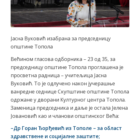
Јасна Вуковић изабрана за председницу
општине Топола
Већином гласова одборника – 23 од 35, за
председницу општине Топола проглашена је
просветна радница – учитељица Јасна
Вуковић. То је одлучено након јучерашње
ванредне седнице Скупштине општине Топола
одржане у дворани Културног центра Топола.
Заменица председника и даље је остала Јелена
Јовановић као и чланови општинског Већа:
–
Др Горан Ђорђевић из Тополе – за област
здравствене и социјалне заштите;