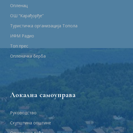
Опленац
ОШ “Карађорђе”
Туристичка организација Топола
ИФМ Радио
Топ прес
Опленачка берба
Локална самоуправа
Руководство
Скупштина општине
Општинско веће