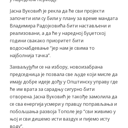
Јасна Вуковић је рекла да ће сви пројекти
започети или су били у плану за време мандата
Владимира Радојковића бити настављени и
реализовани, а да ће у наредној буџетској
години свакако приоритет бити
водоснабдевање “јер нам је свима то
најболнија тачка”.
Захваљујући се на избору, новоизабрана
председница је позвала све људе који мисле да
имају добре идеје дођу у Општинску управу где
ће им врата за сарадњу сигурно бити
отворена. Јасна Вуковић је такође замолила да
се сва енергија усмери у правцу поправљања и
побољшања развоја Тополе јер “сви живимо у
њој и сви дишемо исти ваздух и пијемо исту
воду”.