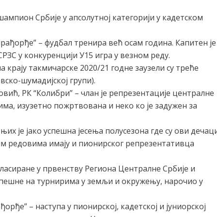
ампион Србије у апсолутној категорији у кадетском
ађорђе” – фудбал тренира већ осам година. Капитен је
РЗС у конкуренцији У15 игра у везном реду.
 крају такмичарске 2020/21 годне заузели су треће
вско-шумадијској групи).
вић, РК “Колибри” – члан је репрезентације централне
зима, изузетно пожртвована и неко ко је задужен за
њих је јако успешна јесења полусезона где су ови дечац
јим редовима имају и пионирског репрезентативца
ласиране у првенству Региона Централне Србије и
успешне на турнирима у земљи и окружењу, нарочио у
рђе” – наступа у пионирској, кадетској и јуниорској