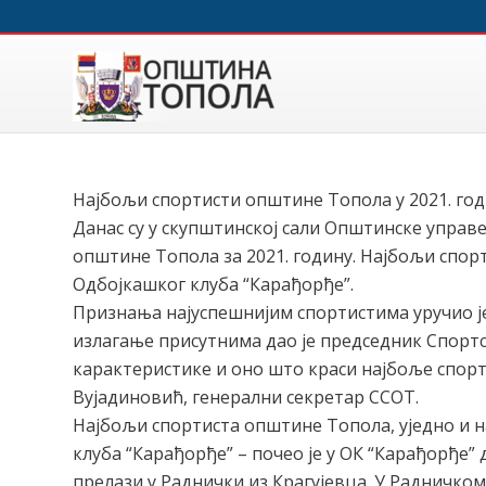
Најбољи спортисти општине Топола у 2021. го
Данас су у скупштинској сали Општинске упра
општине Топола за 2021. годину. Најбољи спор
Одбојкашког клуба “Карађорђе”.
Признања најуспешнијим спортистима уручио 
излагање присутнима дао је председник Спорт
карактеристике и оно што краси најбоље спорт
Вујадиновић, генерални секретар ССОТ.
Најбољи спортиста општине Топола, уједно и 
клуба “Карађорђе” – почео је у ОК “Карађорђе”
прелази у Раднички из Крагујевца. У Радничком 