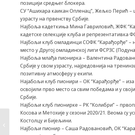
позицији средњег блокера.
СУ “Ашихара каикан Опленац”, Жељко Перић – ш
узрасту на првенству Србије.
Најбоља кадеткиња Мина Гавриловић, ЖФК “Кар
кадетске селекције клуба и репрезентативка ФС
Најбољи клуб омладинци СОФК “Карађорђе” – на
место у Другој омладинској лиги ФСРЗС (Подуна
Најбоља млађа пионирка – Валентина Радовано
Србије у свом узрасту, најредовнија на тренин
позитивну атмосферу у екипи.
Најабољи клуб пионири – ОК “Карађорђе” – иза 
освојили прво место са свим победама и у сво
Србије.
Најбољи клуб пионирке – РК “Колибри” – првоп
Косова и Метохије у сезони 2020/21. Веома су 
Пројекат СВИ
Костолцу и Бијељини.
ГРАЂАНИ ТОПОЛЕ –
Најбољи пионир – Саша Радовановић, ОК “Карађо
ЈЕДНАКИ И...