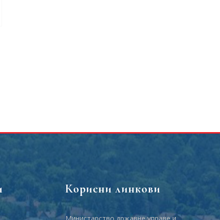
и
Корисни линкови
Министарство државне управе и