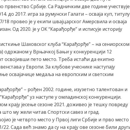
но првенство Србије. Са Радничким две године учествује
4. до 2017. игра за румунски Галати – осваја куп, титулу
7/18 провео је у екипи швајцарског Амерсвила и осваја
изан. Од 2020. је у ОК “Карађорђе” и исписује историју
хисткиње Шаховског клуба “Карађорђе” – на сениорском
а) одржаном у Врњачкој Бањи у конкуренцији 12
ат освојивши пето место. Треба истаћи да екипно
венстава у Европи. За клубове учеснике наступају
иње освајачице медаља на европским и светским
рађорђе” – рођен 2002. године, изузетно талентован и
 “Карађорђе” уз наступе у омладинској конкуренцији.
ом крају јесење сезоне 2021. доживео је тешку повреду
а што му жели читав Спортски савез и град.
ојио је четврто место у Првој лиги Србије и прво место
1/22. Сада већ знамо да су на крају ове сезоне били друг