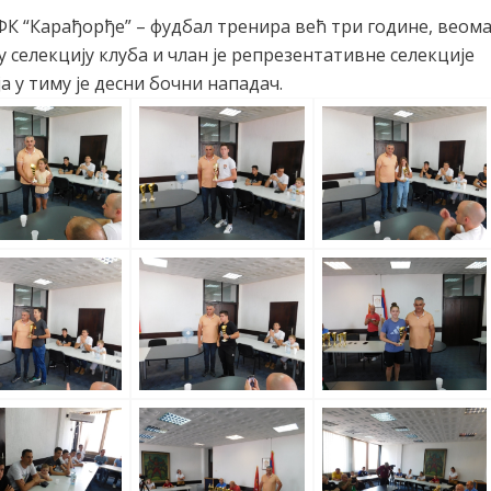
К “Карађорђе” – фудбал тренира већ три године, веом
у селекцију клуба и члан је репрезентативне селекције
а у тиму је десни бочни нападач.