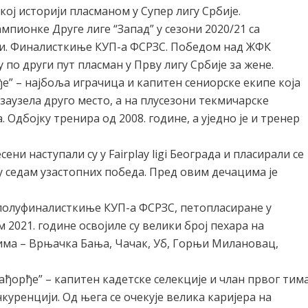
ској историји пласманом у Супер лигу Србије.
пионке Друге лиге “Запад” у сезони 2020/21 са
ни. Финалисткиње КУП-а ФСРЗС. Победом над ЖФК
 по други пут пласман у Прву лигу Србије за жене.
е” – најбоља играчица и капитен сениорске екипе која
1 заузела друго место, а на плусезони текмичарске
 Одбојку тренира од 2008. године, а уједно је и тренер
ени наступали су у Fairplay ligi Београда и пласирали се
су седам узастопних победа. Пред овим дечацима је
полуфиналисткиње КУП-а ФСРЗС, петопласиране у
м 2021. године освојиле су велики број пехара на
а – Врњачка Бања, Чачак, Уб, Горњи Милановац,
ђорђе” – капитен кадетске селекције и члан првог тим
нкуренцији. Од њега се очекује велика каријера на