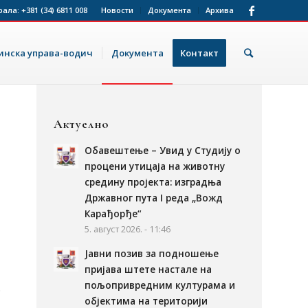
рала:
+381 (34) 6811 008
Новости
Документа
Архива
нска управа-водич
Документа
Контакт
Актуелно
Обавештење – Увид у Студију о
процени утицаја на животну
средину пројекта: изградња
Државног пута I реда „Вожд
Карађорђе“
5. август 2026. - 11:46
Јавни позив за подношење
пријава штете настале на
пољопривредним културама и
.
објектима на територији