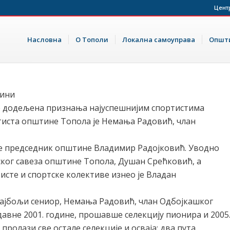
Цент
Насловна
О Тополи
Локална самоуправа
Општи
дини
ве додељена признања најуспешнијим спортистима
тиста општине Топола је Немања Радовић, члан
је председник општине Владимир Радојковић. Уводно
ског савеза општине Топола, Душан Срећковић, а
исте и спортске колективе изнео је Владан
најбољи сениор, Немања Радовић, члан Одбојкашког
 давне 2001. године, прошавше селекцију пионира и 2005
пролази све остале селекције и осваја: два пута