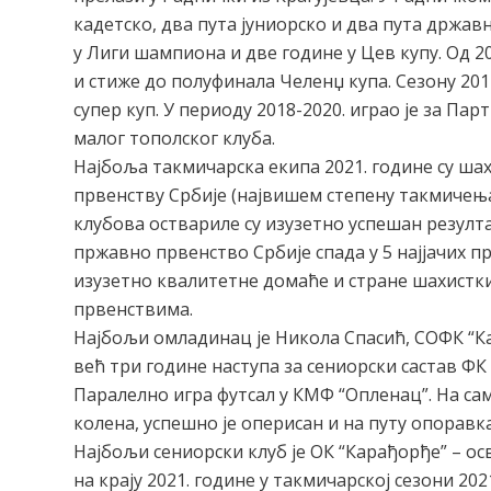
кадетско, два пута јуниорско и два пута држав
у Лиги шампиона и две године у Цев купу. Од 201
и стиже до полуфинала Челенџ купа. Сезону 201
супер куп. У периоду 2018-2020. играо је за Парт
малог тополског клуба.
Најбоља такмичарска екипа 2021. године су ша
првенству Србије (највишем степену такмичењ
клубова оствариле су изузетно успешан резулт
пржавно првенство Србије спада у 5 најјачих пр
изузетно квалитетне домаће и стране шахистк
првенствима.
Најбољи омладинац је Никола Спасић, СОФК “Ка
већ три године наступа за сениорски састав ФК
Паралелно игра футсал у КМФ “Опленац”. На сам
колена, успешно је оперисан и на путу опоравк
Најбољи сениорски клуб је ОК “Карађорђе” – осв
на крају 2021. године у такмичарској сезони 202