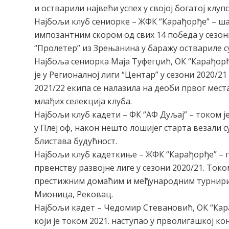
и остварили највећи успех у својој богатој клуп
Најбољи клуб сениорке – ЖФК “Карађорђе” – шам
импозантним скором од свих 14 победа у сезо
“Пролетер” из Зрењанина у баражу оствариле су
Најбоља сениорка Маја Туфегџић, ОК “Карађорђ
је у Регионалној лиги “Центар” у сезони 2020/2
2021/22 екипа се налазила на деоби првог места.
млађих селекција клуба.
Најбољи клуб кадети – ФК “АФ Дуљај” – током јес
у Плеј оф, након нешто лошијег старта везали 
блистава будућност.
Најбољи клуб кадеткиње – ЖФК “Карађорђе” – 
првенству развојне лиге у сезони 2020/21. Токо
престижним домаћим и међународним турнирим
Мионица, Рековац.
Најбољи кадет – Чедомир Стевановић, ОК “Кара
који је током 2021. наступао у прволигашкој ко