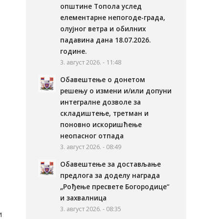
општине Топола услед
елементарне непогоде-града,
олујног ветра и обилних
падавина дана 18.07.2026.
године.
3. август 2026. - 11:48
Обавештење о донетом
решењу о измени и/или допуни
интегралне дозволе за
складиштење, третман и
поновно искоришћење
неопасног отпада
3. август 2026. - 08:49
Обавештење за достављање
предлога за доделу награда
„Рођење пресвете Богородице“
и захвалница
3. август 2026. - 08:35
и