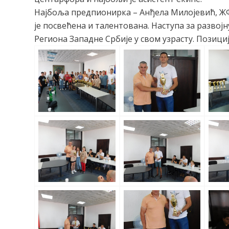
Најбоља предпионирка – Анђела Милојевић, ЖФ
је посвећена и талентована. Наступа за развојн
Региона Западне Србије у свом узрасту. Позициј