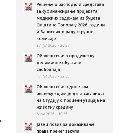
Решење о расподели средстава
за суфинансирање пројеката
медијских садржаја из буџета
Општине Топола у 2026. години
и Записник о раду стручне
комисије
27. јул 2026. - 20:37
Обавештење о продужетку
делимичне обуставе
саобраћаја
17. јул 2026. - 22:05
Обавештење о донетом
решењу којим је дата сагланост
на Студију о процени утицаја на
животну средину
6. јул 2026. - 10:35
а
Јавни позив за доказивање
права пречег закупа