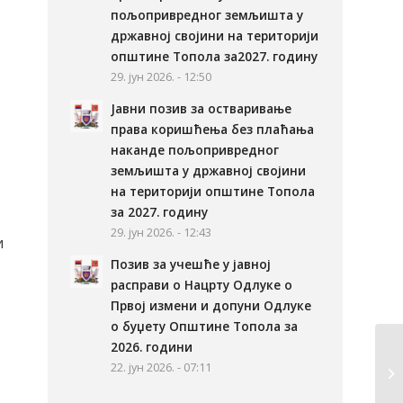
пољопривредног земљишта у
државној својини на територији
општине Топола за2027. годину
29. јун 2026. - 12:50
Јавни позив за остваривање
права коришћења без плаћања
наканде пољопривредног
земљишта у државној својини
на територији општине Топола
за 2027. годину
29. јун 2026. - 12:43
и
Позив за учешће у јавној
расправи о Нацрту Одлуке о
Првој измени и допуни Одлуке
о буџету Општине Топола за
2026. години
22. јун 2026. - 07:11