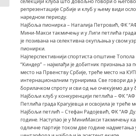
селекцији клуба што довољно говори о његовом
репрезентације Србије и клуб у њему види ослон
наредном периоду.
Најбоља пионирка – Наталија Петровић, ФК “АФ 
Мини-Макси такмичењу и у Лиги петлића града 
је позивана на селективна окупљања у свом узр
пионирки.
Најперспективнији спортиста општине Топола
“Киндер” – најмлађи је добитник признања за по
место на Првенству Србије, треће место на КУП
интернационалним турнирима. Све говори да је
борилачком спроту и сви од ње очекујемо да у 
Најбољи клуб у конкуренцији петлића – ФК “АФ 
Петлића града Крагујевца и освојила је треће ме
Најбољи петлић – Стефан Радојевић, ФК “АФ Дуљ
године. Наступао је у МиниМакси такмичењу када
одличне партије током две године надметања у
центарфора и најбољи је асистент екипе.