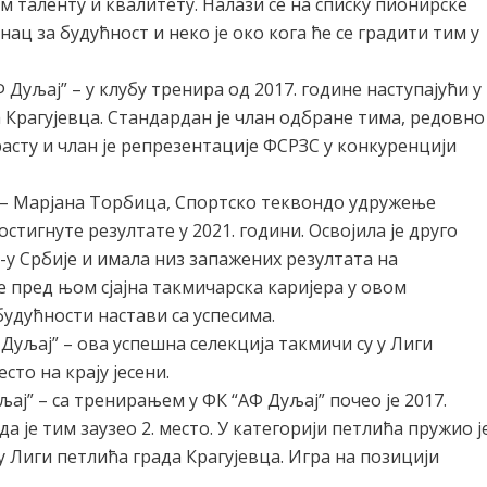
 таленту и квалитету. Налази се на списку пионирске
ац за будућност и неко је око кога ће се градити тим у
Дуљај” – у клубу тренира од 2017. године наступајући у
Крагујевца. Стандардан је члан одбране тима, редовно
асту и члан је репрезентације ФСРЗС у конкуренцији
 – Марјана Торбица, Спортско теквондо удружење
стигнуте резултате у 2021. години. Освојила је друго
-у Србије и имала низ запажених резултата на
 пред њом сјајна такмичарска каријера у овом
будућности настави са успесима.
Дуљај” – ова успешна селекција такмичи су у Лиги
сто на крају јесени.
ај” – са тренирањем у ФК “АФ Дуљај” почео је 2017.
 је тим заузео 2. место. У категорији петлића пружио ј
 Лиги петлића града Крагујевца. Игра на позицији