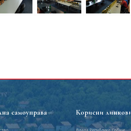
лна самоуправа
Корисни линков
ство
Влада Републике Србије