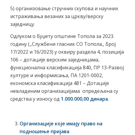
5) организовање стручних скупова и научних
истраживања везаних за цркву/верску
заједницу.
Одлуком о буџету општине Топола за 2023.
годину (,,Службени гласник СО Топола,, број
17/2022 и 16/2023) у оквиру раздела 4, позиција
106 – дотације верским заједницама,
функционална класификација 840, ПР 13-Развој
културе и информисања, ПА 1201-0002,
економска класификација 481 – Дотације
невладиним организацијама опредељена су
средства у износу од
1.000.000,00 динара.
Организације које имају право на
подношење пријава