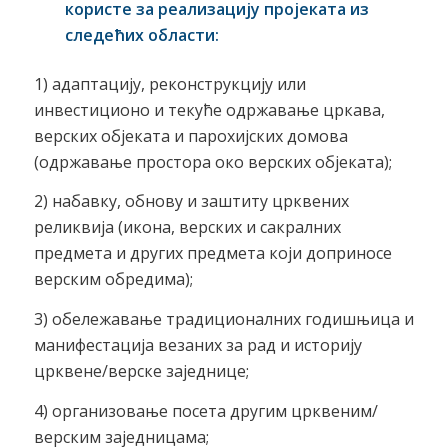
користе за реализацију пројеката из
следећих области:
1) адаптацију, реконструкцију или
инвестиционо и текуће одржавање цркава,
верских објеката и парохијских домова
(одржавање простора око верских објеката);
2) набавку, обнову и заштиту црквених
реликвија (икона, верских и сакралних
предмета и других предмета који доприносе
верским обредима);
3) обележавање традиционалних годишњица и
манифестација везаних за рад и историју
црквене/верске заједнице;
4) организовање посета другим црквеним/
верским заједницама;