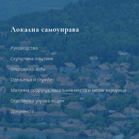
Локална самоуправа
Руководство
Скупштина општине
Општинско веће
Одељења и службе
Матична подручја, насељена места и месне заједнице
Општинска управа-водич
Документа