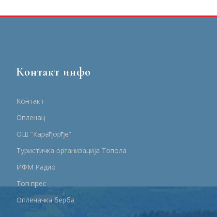
Контакт инфо
Контакт
Опленац
ОШ “Карађорђе”
Туристичка организација Топола
ИФМ Радио
Топ прес
Опленачка берба