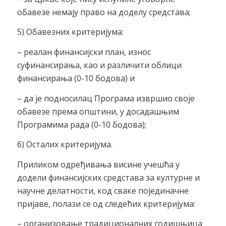
обавезе немају право на доделу средстава;
5) Обавезних критеријума:
– реалан финансијски план, износ
суфинансирања, као и различити облици
финансирања (0-10 бодова) и
– да је подносилац Програма извршио своје
обавезе према општини, у досадашњим
Програмима рада (0-10 бодова);
6) Осталих критеријума.
Приликом одређивања висине учешћа у
додели финансијских средстава за културне и
научне делатности, код сваке појединачне
пријаве, полази се од следећих критеријума:
– организовање традиционалних годишњица