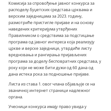
Комисија за спровођење јавног конкурса за
расподелу буџетских средстава црквама и
верским заједницама за 2023. годину,
размотриће пристигле пријаве и на основу
наведених критеријума утврђених
Правилником о средствима за подстицање
програма од јавног интереса која реализују
цркве и верске заједнице, утврдиће листу
вредновања и рангирања пријављених
програма за доделу бесповратних средстава, у
року који не може бити дужи од 60 дана од
дана истека рока за подношење пријаве.
Листа из става 1. овог члана објављује се на
званичној интернет страници надлежног
органа.
Учесници конкурса имају право увида у