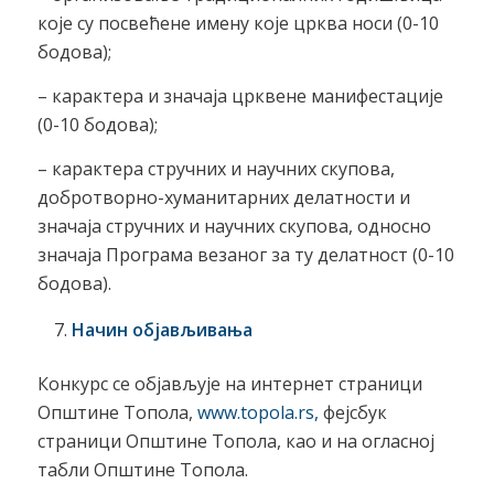
које су посвећене имену које црква носи (0-10
бодова);
– карактера и значаја црквене манифестације
(0-10 бодова);
– карактера стручних и научних скупова,
добротворно-хуманитарних делатности и
значаја стручних и научних скупова, односно
значаја Програма везаног за ту делатност (0-10
бодова).
Начин објављивања
Конкурс се објављује на интернет страници
Општине Топола,
www.topola.rs,
фејсбук
страници Општине Топола, као и на огласној
табли Општине Топола.