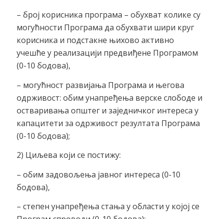
– број корисника програма – обухват колике су
могућности Програма да обухвати шири круг
корисника и подстакне њихово активно
учешће у реализацији предвиђене Програмом
(0-10 бодова),
– могућност развијања Програма и његова
одрживост: обим унапређења верске слободе и
остваривања општег и заједничког интереса у
капацитети за одрживост резултата Програма
(0-10 бодова);
2) Циљева који се постижу:
– обим задовољења јавног интереса (0-10
бодова),
– степен унапређења стања у области у којој се