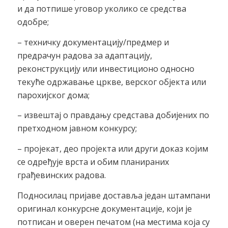
и да потпише уговор уколико се средства
одобре;
– техничку документацију/предмер и
предрачун радова за адаптацију,
реконструкцију или инвестиционо односно
текуће одржавање цркве, верског објекта или
парохијског дома;
– извештај о правдању средстава добијених по
претходном јавном конкурсу;
– пројекат, део пројекта или други доказ којим
се одређује врста и обим планираних
грађевинских радова.
Подносилац пријаве доставља један штампани
оригинал конкурсне документације, који је
потписан и оверен печатом (на местима која су