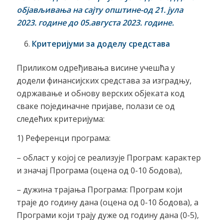
објављивања на сајту општине-од
21
. јула
2023. године до 05.августа 2023. године.
Критеријуми за доделу средстава
Приликом одређивања висине учешћа у
додели финансијских средстава за изградњу,
одржавање и обнову верских објеката код
сваке појединачне пријаве, полази се од
следећих критеријума:
1) Референци програма:
– област у којој се реализује Програм: карактер
и значај Програма (оцена од 0-10 бодова),
– дужина трајања Програма: Програм који
траје до годину дана (оцена од 0-10 бодова), а
Програми који трају дуже од годину дана (0-5),