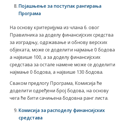
Појашњење за поступак рангирања
Програма
На основу критеријума из члана 6. овог
Правилника за доделу финансијских средства
за изградњу, одржавање и обнову верских
објеката, може се доделити најмање 0 бодова
а највише 100, а за доделу финансијских
средстава за остале намене може се доделити
најмање 0 бодова, а највише 130 бодова.
Сваком предлогу Програма, Комисија ће
доделити одређени број бодова, на основу
чега ће бити сачињена бодовна ранг листа.
Комисија за расподелу финансијских
средстава