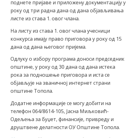
поднете пријаве и приложену документацију у
року од три радна дана од дана објављивања
листе из става 1. овог члана.
На листу из става 1. овог члана учесници
конкурса имају право приговора у року од 15
дана од дана његовог пријема.
Одлуку о избору програма доноси председник
општине, у року од 30 дана од дана истека
рока за подношење приговора и иста се
објављује на званичној интернет страни
општине Топола.
Додатне информације се могу добити на
телефон 064/8614-105, Јасна Миљковић-
Одељења за буџет, финансије, привреду и
друштвене делатности ОУ Општине Топола.