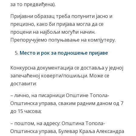
за то предвиђена).
Пријавни образац треба попунити јасно и
прецизно, како би пријава могла да се
процени на најбољи могући начин.
Препоручујемо попуњавање на компјутеру.
Место и рок за подношење пријаве
Конкурсна документација се доставља у једној
запечаћеној коверти/пошиљци. Може се
доставити:
– лично, на писарници Општине Топола-
Општинска управа, сваким радним даном од 7
до 15 часова;
– поштом, на адресу: Општина Топола-
Општинска управа, Булевар Краља Александра