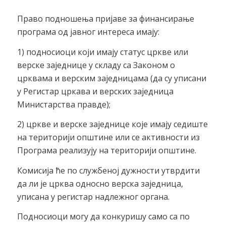
Право подношења пријаве за финансирање
програма од јавног интереса имају:
1) подносиоци који имају статус цркве или
верске заједнице у складу са Законом о
црквама и верским заједницама (да су уписани
у Регистар цркава и верских заједница
Министарства правде);
2) цркве и верске заједнице које имају седиште
на територији општине или се активности из
Програма реализују на територији општине.
Комисија ће по службеној дужности утврдити
да ли је црква односно верска заједница,
уписана у регистар надлежног органа.
Подносиоци могу да конкуришу само са по