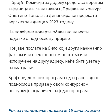
I, број 9- Комисија за доделу средстава верским
заједницама, са назнаком „Пријава на конкурс
Општине Топола за финансирање пројеката
верских заједница у 2023. годину“.
На полеђини коверте обавезно навести
податке о подносиоцу пријаве.
Пријаве послате на било који други начин (нпр.
факсом или електронском поштом) или
испоручене на другу адресу, неће бити узете у
разматрање.
Број предложених програма од стране једног
подносиоца пријаве у овом конкурсном
поступку је ограничен на један програм.
Рок за подношење пријава је 15 дана од дана