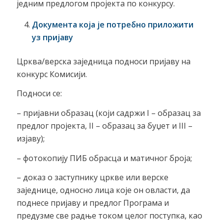
једним предлогом пројекта по конкурсу.
Документа која је потребно приложити
уз пријаву
Црква/верска заједница подноси пријаву на
конкурс Комисији.
Подноси се:
– пријавни образац (који садржи I – образац за
предлог пројекта, II – образац за буџет и III –
изјаву);
– фотокопију ПИБ обрасца и матичног броја;
– доказ о заступнику цркве или верске
заједнице, односно лица које он овласти, да
поднесе пријаву и предлог Програма и
предузме све радње током целог поступка, као