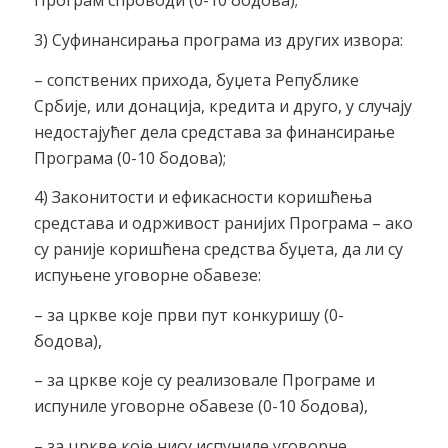
Програм спроводи (0-10 бодова);
3) Суфинансирања програма из других извора:
– сопствених прихода, буџета Републике
Србије, или донација, кредита и друго, у случају
недостајућег дела средстава за финансирање
Програма (0-10 бодова);
4) Законитости и ефикасности коришћења
средстава и одрживост ранијих Програма – ако
су раније коришћена средства буџета, да ли су
испуњене уговорне обавезе:
– за цркве које први пут конкуришу (0-
бодова),
– за цркве које су реализовале Програме и
испуниле уговорне обавезе (0-10 бодова),
– за цркве које нису испуниле уговорне