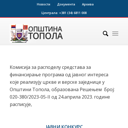
Новости
Документа
Архива
Централа:
+381 (34) 6811 008
Комисија за расподелу средстава за
финансирање програма од јавног интереса
које реализују цркве и верске заједнице у
Општини Топола, образована Решењем број:
020-380/2023-05-II од 24.априла 2023. године
расписује,
ЈАВНИ КОНКУРС