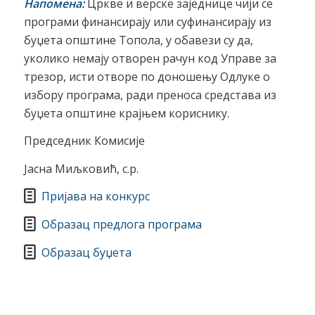
Напомена:
Цркве и верске заједнице чији се
програми финансирају или суфинансирају из
буџета општине Топола, у обавези су да,
уколико немају отворен рачун код Управе за
трезор, исти отворе по доношењу Одлуке о
избору програма, ради преноса средстава из
буџета општине крајњем кориснику.
Председник Комисије
Јасна Миљковић, с.р.
Пријава на конкурс
Образац предлога програма
Образац буџета