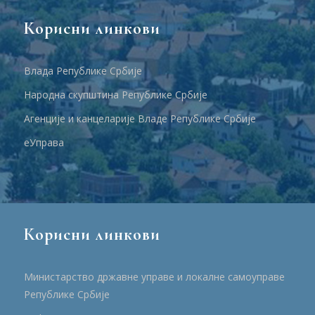
Корисни линкови
Влада Републике Србије
Народна скупштина Републике Србије
Агенције и канцеларије Владе Републике Србије
еУправа
Корисни линкови
Министарство државне управе и локалне самоуправе
Републике Србије