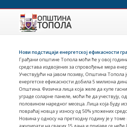
Нови подстицаји енергетској ефикасности гр
Грађани општине Топола моћи ће у овој години
средстава издвојених за спровођење мера енер
Учествујући на јавом позиву, Општина Топола 
енергетске ефикасности добила 5 милиона динар
Општина. Физичка лица која желе да купе гасни
уграде соларне панеле, моћи ће да учествују, о
половином наредног месеца. Лица која буду ис
повраћај новца у износу од 50% уложених средс
Новина у односу на претходну годину је у томе
ажурирати на сваких 15 дана и пријаве се неће