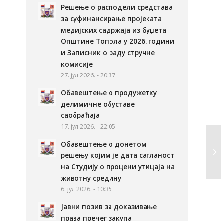
Решење о расподели средстава
за суфинансирање пројеката
медијских садржаја из буџета
Општине Топола у 2026. години
и Записник о раду стручне
комисије
27. јул 2026. - 20:37
Обавештење о продужетку
делимичне обуставе
саобраћаја
17. јул 2026. - 22:05
Обавештење о донетом
решењу којим је дата сагланост
на Студију о процени утицаја на
животну средину
6. јул 2026. - 10:35
Јавни позив за доказивање
права пречег закупа