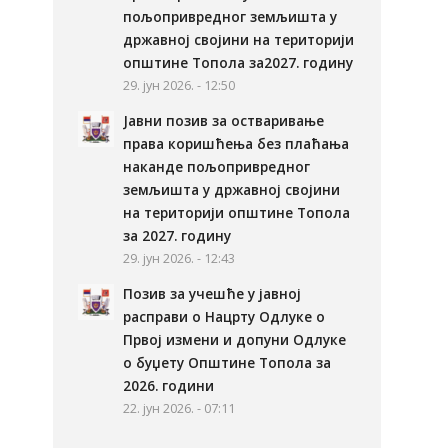
пољопривредног земљишта у
државној својини на територији
општине Топола за2027. годину
29. јун 2026. - 12:50
Јавни позив за остваривање
права коришћења без плаћања
наканде пољопривредног
земљишта у државној својини
на територији општине Топола
за 2027. годину
29. јун 2026. - 12:43
Позив за учешће у јавној
расправи о Нацрту Одлуке о
Првој измени и допуни Одлуке
о буџету Општине Топола за
2026. години
22. јун 2026. - 07:11