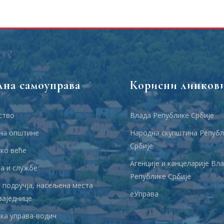
лна самоуправа
Корисни линков
ство
Влада Републике Србије
на општине
Народна скупштина Републ
Србије
ко веће
Агенције и канцеларије Вл
 и службе
Републике Србије
 подручја, насељена места
еУправа
заједнице
ка управа-водич