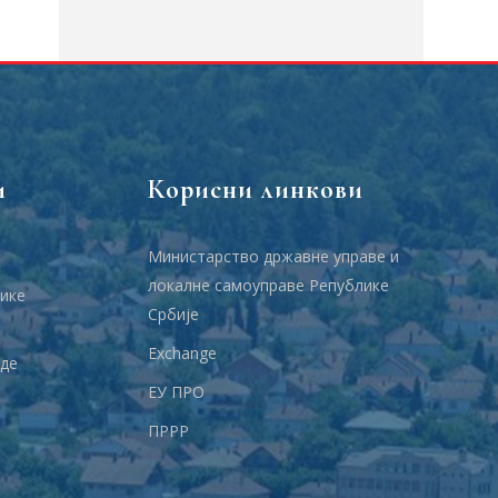
и
Корисни линкови
Министарство државне управе и
локалне самоуправе Републике
ике
Србије
Еxchange
аде
ЕУ ПРО
ПРРР