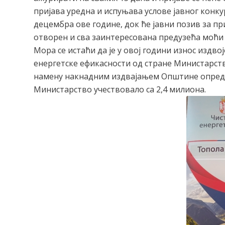
пријава уредна и испуњава услове јавног конкур
децембра ове године, док ће јавни позив за пр
отворен и сва заинтересована предузећа моћи ћ
Мора се истаћи да је у овој години износ издв
енергетске ефикасности од стране Министарств
намену накнадним издвајањем Општине опреде
Министарство учествовало са 2,4 милиона.