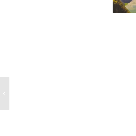
Јавни конкурс за
расподелу средстава
за финансирање...