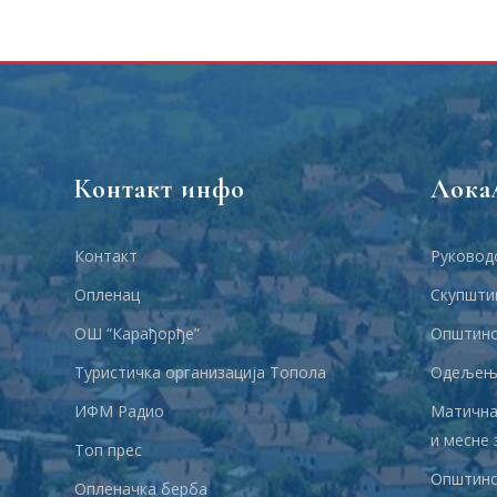
Контакт инфо
Лока
Контакт
Руковод
Опленац
Скупшти
ОШ “Карађорђе”
Општинс
Туристичка организација Топола
Одељења
ИФМ Радио
Матична
и месне 
Топ прес
Општинс
Опленачка берба