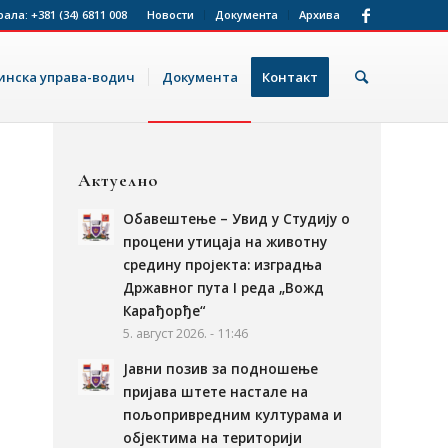
рала:
+381 (34) 6811 008
Новости
Документа
Архива
нска управа-водич
Документа
Контакт
Актуелно
Обавештење – Увид у Студију о
процени утицаја на животну
средину пројекта: изградња
Државног пута I реда „Вожд
Карађорђе“
5. август 2026. - 11:46
Јавни позив за подношење
пријава штете настале на
пољопривредним културама и
објектима на територији