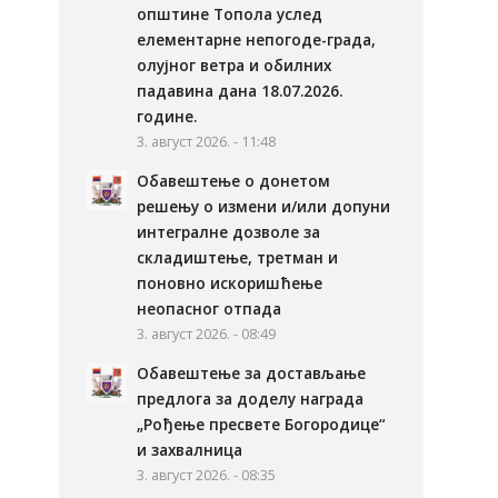
општине Топола услед
елементарне непогоде-града,
олујног ветра и обилних
падавина дана 18.07.2026.
године.
3. август 2026. - 11:48
Обавештење о донетом
решењу о измени и/или допуни
интегралне дозволе за
складиштење, третман и
поновно искоришћење
неопасног отпада
3. август 2026. - 08:49
Обавештење за достављање
предлога за доделу награда
„Рођење пресвете Богородице“
и захвалница
3. август 2026. - 08:35