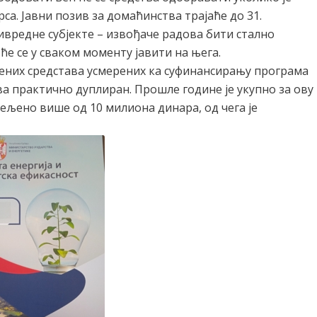
са. Јавни позив за домаћинства трајаће до 31.
ивредне субјекте – извођаче радова бити стално
е се у сваком моменту јавити на њега.
ојених средстава усмерених ка суфинансирању програма
а практично дуплиран. Прошле године је укупно за ову
љено више од 10 милиона динара, од чега је