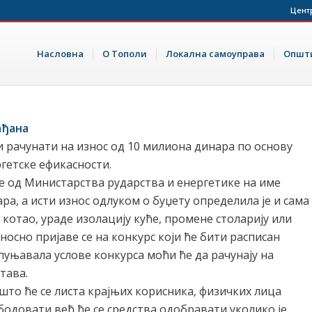
Цент
Насловна
О Тополи
Локална самоуправа
Општи
ађана
 рачунати на износ од 10 милиона динара по основу
гетске ефикасности.
је од Министарства рударства и енергетике на име
а, а исти износ одлуком о буџету определила је и сама
 котао, ураде изолацију куће, промене столарију или
дносно пријаве се на конкурс који ће бити расписан
пуњавала услове конкурса моћи ће да рачунају на
тава.
 што ће се листа крајњих корисника, физичких лица
 бодовати већ ће се средства одобравати уколико је