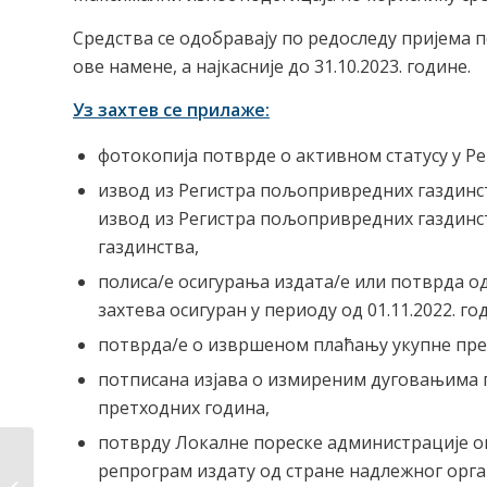
Средства се одобравају по редоследу пријема 
ове намене, а најкасније до 31.10.2023. године.
Уз захтев се прилаже:
фотокопија потврде о активном статусу у Ре
извод из Регистра пољопривредних газдинс
извод из Регистра пољопривредних газдин
газдинства,
полиса/е осигурања издата/е или потврда од
захтева осигуран у периоду од 01.11.2022. год
потврда/е о извршеном плаћању укупне пре
потписана изјава о измиреним дуговањима
претходних година,
потврду Локалне пореске администрације о
репрограм издату од стране надлежног орга
VII измена Плана