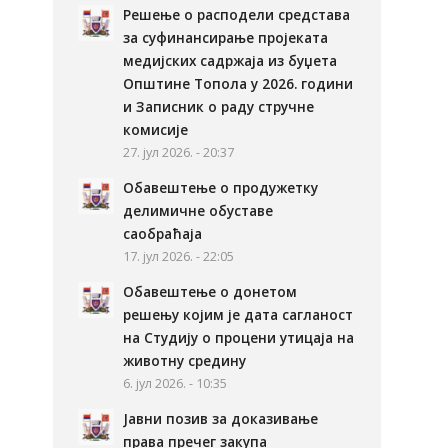
Решење о расподели средстава
за суфинансирање пројеката
медијских садржаја из буџета
Општине Топола у 2026. години
и Записник о раду стручне
комисије
27. јул 2026. - 20:37
Обавештење о продужетку
делимичне обуставе
саобраћаја
17. јул 2026. - 22:05
Обавештење о донетом
решењу којим је дата сагланост
на Студију о процени утицаја на
животну средину
6. јул 2026. - 10:35
Јавни позив за доказивање
права пречег закупа