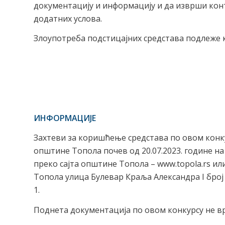
документацију и информацију и да изврши кон
додатних услова.
Злоупотреба подстицајних средстава подлеже 
ИНФОРМАЦИЈЕ
Захтеви за коришћење средстава по овом конк
општине Топола почев од 20.07.2023. године на
преко сајта општине Топола – www.topola.rs 
Топола улица Булевар Краља Александра I број 
1.
Поднета документација по овом конкурсу не в