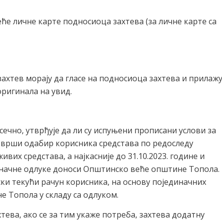
ће личне карте подносиоца захтева (за личне карте са
захтев морају да гласе на подносиоца захтева и прилаж
оригинала на увид.
ечно, утврђује да ли су испуњени прописани услови за
 врши одабир корисника средстава по редоследу
их средстава, а најкасније до 31.10.2023. године и
Коначне одлуке доноси Општинско веће општине Топола.
ки текући рачун корисника, на основу појединачних
Топола у складу са одлуком.
ева, ако се за тим укаже потреба, захтева додатну