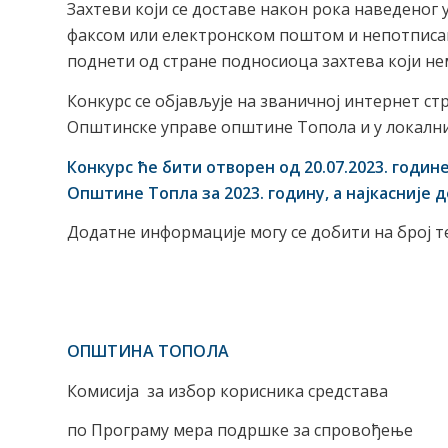
Захтеви који се доставе након рока наведеног 
факсом или електронском поштом и непотписан
поднети од стране подносиоца захтева који не
Конкурс се објављује на званичној интернет 
Општинске управе општине Топола и у локалн
Конкурс ће бити отворен од
20
.0
7
.202
3
. годин
Општине Топла за 2023. годину, а најкасније до
Додатне информације могу се добити на број т
ОПШТИНА ТОПОЛА
Комисија
за избор корисника средстава
по Програму мера подршке за спровођење