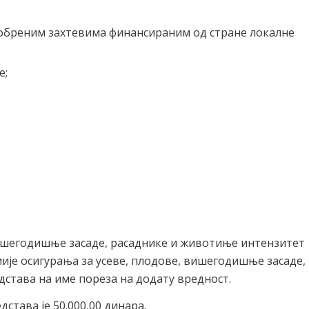
добреним захтевима финансираним од стране локалне
е;
 вишегодишње засаде, расаднике и животиње интензитет
ије осигурања за усеве, плодове, вишегодишње засаде,
става на име пореза на додату вредност.
става је 50.000,00 динара.