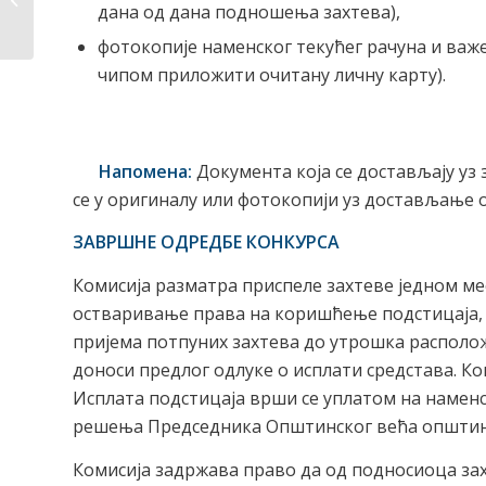
дана од дана подношења захтева),
јавних набавки
фотокопије наменског текућег рачуна и важе
чипом приложити очитану личну карту).
Напомена:
Документа која се достављају уз 
се у оригиналу или фотокопији уз достављање 
ЗАВРШНЕ ОДРЕДБЕ КОНКУРСА
Комисија разматра приспеле захтеве једном мес
остваривање права на коришћење подстицаја,
пријема потпуних захтева до утрошка расположив
доноси предлог одлуке о исплати средстава. 
Исплата подстицаја врши се уплатом на наменс
решења Председника Општинског већа општине 
Комисија задржава право да од подносиоца захт