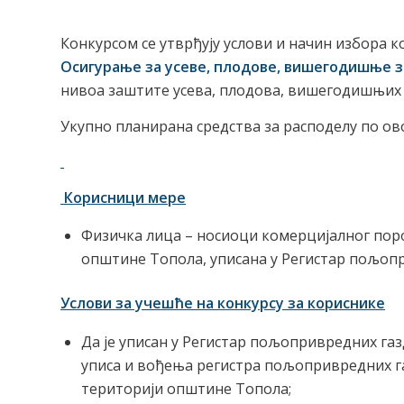
Конкурсом се утврђују услови и начин избора к
Осигурање за усеве, плодове, вишегодишње 
нивоа заштите усева, плодова, вишегодишњих 
Укупно планирана средства за расподелу по овој
Корисници мере
Физичка лица – носиоци комерцијалног пор
општине Топола, уписана у Регистар пољопр
Услови за учешће на конкурсу за кориснике
Да је уписан у Регистар пољопривредних газ
уписа и вођења регистра пољопривредних 
територији општине Топола;