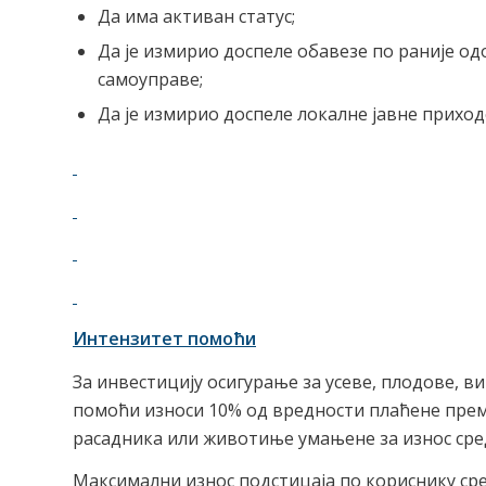
Да има активан статус;
Да је измирио доспеле обавезе по раније о
самоуправе;
Да је измирио доспеле локалне јавне приход
Интензитет помоћи
За инвестицију осигурање за усеве, плодове,
помоћи износи 10% од вредности плаћене прем
расадника или животиње умањене за износ сред
Максимални износ подстицаја по кориснику сред