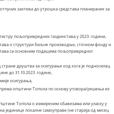
потпуних захтева до утрошка средстава планираних за
гистру пољопривредних газдинстава у 2023. години,
тава о структури биљне производње, сточном фонду и
става са основним подацима пољопривредног
 стране друштва за осигурање код кога је подносилац
ине до 31.10.2023. године,
мије осигурања,
 према општини Топола по основу уговора/решења из
пштине Топола о измиреним обавезама или уласку у
на јединице локалне самоуправе (не старија од месец