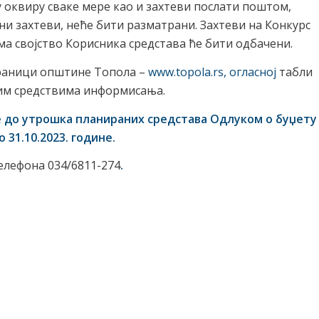
у оквиру сваке мере као и захтеви послати поштом,
и захтеви, неће бити разматрани. Захтеви на Конкурс
ма својство Корисника средстава ће бити одбачени.
страници општине Топола –
www.topola.rs, огласној
табли
им средствима информисања.
е до утрошка планираних средстава Одлуком о буџету
 31.10.2023. године.
елефона 034/6811-274
.