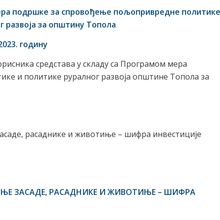
ера
подршке за спровођење
пољопривредне политик
г развоја за општину Топола
202
3
.
годину
орисника средстава у складу са Програмом мера
ке и политике руралног развоја општине Топола за
засаде, расаднике и животиње – шифра инвестиције
ШЊЕ
ЗАСАДЕ, РАСАДНИКЕ И ЖИВОТИЊЕ
–
ШИФРА