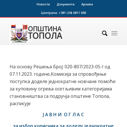
Новости
Документа
Архива
Централа:
+381 (34) 6811 008
На основу Решења број: 020-807/2023-05-I од
07.11.2023. године,Комисија за спровођење
поступка доделе једнократне новчане помоћи
за куповину огрева осетљивим категоријама
становништва са подручја општине Топола,
расписује
Ј А В Н И О Г Л А С
за избор корисника за доделу једнократне