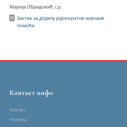
Марија Обрадовић, с.р.
Захтев за доделу једнократне новчане
помоћи
Контакт инфо
Контакт
Опленац