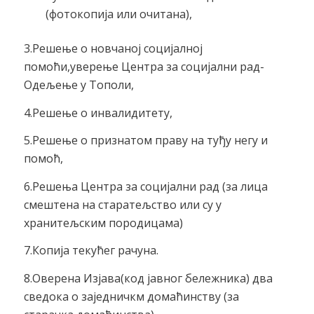
(фотокопија или очитана),
3.Решење о новчаној социјалној
помоћи,уверење Центра за социјални рад-
Одељење у Тополи,
4.Решење о инвалидитету,
5.Решење о признатом праву на туђу негу и
помоћ,
6.Решења Центра за социјални рад (за лица
смештена на старатељство или су у
хранитељским породицама)
7.Копија текућег рачуна.
8.Оверена Изјава(код јавног бележника) два
сведока о заједничкм домаћинству (за