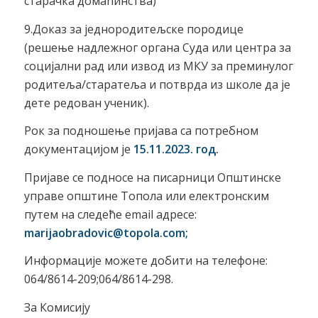
старачка домаћинства)
9.Доказ за једнородитељске породице
(решење надлежног органа Суда или центра за
социјални рад или извод из МКУ за преминулог
родитеља/старатеља и потврда из школе да је
дете редован ученик).
Рок за подношење пријава са потребном
документацијом је
15
.1
1
.202
3
.
год
.
Пријаве се подносе на писарници Општинске
управе општине Топола или електронским
путем на следеће email адресе:
marijaobradovic
@topola.com;
Информације можете добити на телефоне:
064/8614-209;064/8614-298.
За Комисију