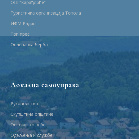
ОШ “Карађорђе”
Туристичка организација Топола
ИФМ Радио
Топ прес
Опленачка берба
Локална самоуправа
Руководство
Скупштина општине
Општинско веће
Одељења и службе