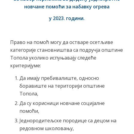
новчане помоћи за набавку огрева
у 2023. години.
Право на помоћ могу да остваре осетљиве
категорије становништва са подручја општине
Топола уколико испуњавају следеће
критеријуме:
Да имају пребивалиште, односно
боравиште на територији општине
Топола,
Да су корисници новчане социјалне
помоћи,
Једнородитељске породице са децом на
редовном школовању,