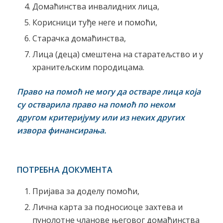
Домаћинства инвалидних лица,
Корисници туђе неге и помоћи,
Старачка домаћинства,
Лица (деца) смештена на старатељство и у
хранитељским породицама.
Право на помоћ не могу да остваре лица која
су остварила право на помоћ по неком
другом критеријуму или из неких других
извора финансирања.
ПОТРЕБНА ДОКУМЕНТА
Пријава за доделу помоћи,
Лична карта за подносиоце захтева и
пунолотне чланове његовог домаћинства