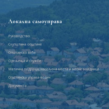
Локална самоуправа
Руководство
Скупштина општине
Општинско веће
Одељења и службе
Матична подручја, насељена места и месне заједнице
Општинска управа-водич
Документа