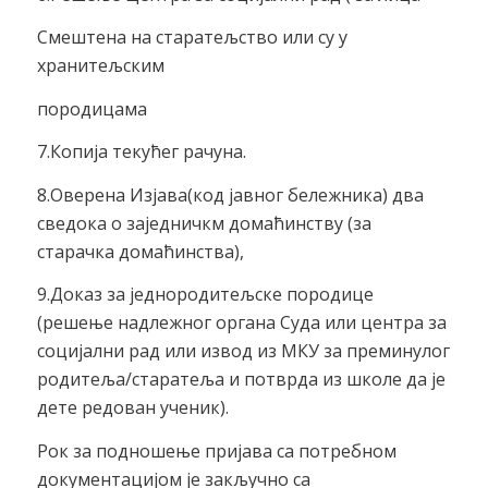
Смештена на старатељство или су у
хранитељским
породицама
7.Копија текућег рачуна.
8.Оверена Изјава(код јавног бележника) два
сведока о заједничкм домаћинству (за
старачка домаћинства),
9.Доказ за једнородитељске породице
(решење надлежног органа Суда или центра за
социјални рад или извод из МКУ за преминулог
родитеља/старатеља и потврда из школе да је
дете редован ученик).
Рок за подношење пријава са потребном
документацијом је закључно са