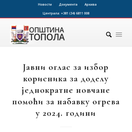
Новости
Документа
Архива
Централа:
+381 (34) 6811 008
Јавни оглас за избор
корисника за доделу
једнократне новчане
помоћи за набавку огрева
у 2024. години