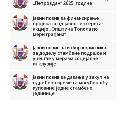
„Петровдан“ 2025. године
Јавни позив за финансирање
пројеката од јавног интереса-
акције „Општина Топола по
мери грађана“
Јавни позив за избор корисника
за доделу стамбене подршке и
учешће у мерама социјалне
инклузије
Јавни позив за давање у закуп на
одређено време са могућношћу
куповине једне стамбене
јединице