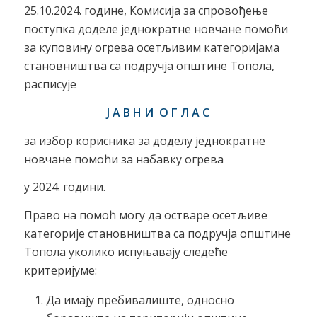
25.10.2024. године, Комисија за спровођење
поступка доделе једнократне новчане помоћи
за куповину огрева осетљивим категоријама
становништва са подручја општине Топола,
расписује
Ј А В Н И О Г Л А С
за избор корисника за доделу једнократне
новчане помоћи за набавку огрева
у 2024. години.
Право на помоћ могу да остваре осетљиве
категорије становништва са подручја општине
Топола уколико испуњавају следеће
критеријуме:
Да имају пребивалиште, односно