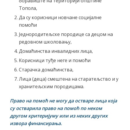
боравиште на територији општине
Топола,
Да су корисници новчане социјалне
помоћи
Једнородитељске породице са децом на
редовном школовању,
Домаћинства инвалидних лица,
Корисници туђе неге и помоћи
Старачка домаћинства,
Лица (деца) смештена на старатељство и у
хранитељским породицама.
Право на помоћ не могу да остваре лица која
су остварила право на помоћ по неком
другом критеријуму или из неких других
извора финансирања.