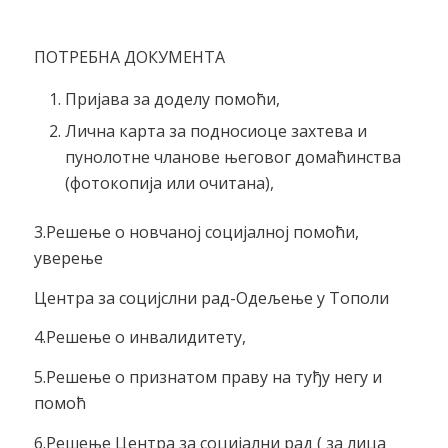
ПОТРЕБНА ДОКУМЕНТА
Пријава за доделу помоћи,
Лична карта за подносиоце захтева и
пунолотне чланове његовог домаћинства
(фотокопија или очитана),
3.Решење о новчаној социјалној помоћи,
уверење
Центра за социјслни рад-Одељење у Тополи
4.Решење о инвалидитету,
5.Решење о признатом праву на туђу негу и
помоћ
6.Решење Центра за социјални рад ( за лица