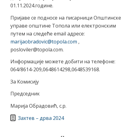
01.11.2024.године.
Пријаве се подносе на писарници Општинске
управе општине Топола или електронским
путем на следеће email адресе:
marijaobradovic@topola.com
,
posloviler@topola.com.
Информације можете добити на телефоне:
064/8614-209,0648614298,0648539168.
За Комисију
Председник
Марија Обрадовић, с.р.
Захтев – дрва 2024