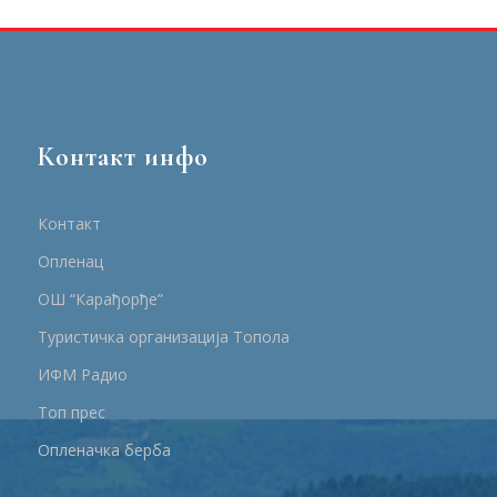
Контакт инфо
Контакт
Опленац
ОШ “Карађорђе”
Туристичка организација Топола
ИФМ Радио
Топ прес
Опленачка берба