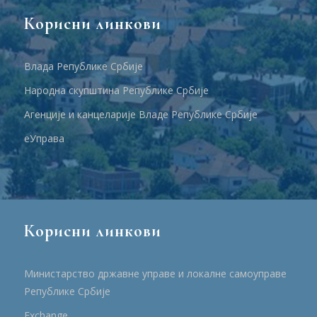
Корисни линкови
Влада Републике Србије
Народна скупштина Републике Србије
Агенције и канцеларије Владе Републике Србије
еУправа
Корисни линкови
Министарство државне управе и локалне самоуправе
Републике Србије
Еxchange