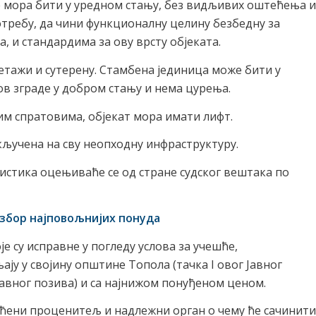
мора бити у уредном стању, без видљивих оштећења и
требу, да чини функционалну целину безбедну за
, и стандардима за ову врсту објеката.
етажи и сутерену. Стамбена јединица може бити у
ов зграде у добром стању и нема цурења.
им спратовима, објекат мора имати лифт.
кључена на сву неопходну инфраструктуру.
истика оцењиваће се од стране судског вештака по
 избор најповољнијих понуда
е су исправне у погледу услова за учешће,
ју у својину општине Топола (тачка I овог Јавног
 Јавног позива) и са најнижом понуђеном ценом.
ћени проценитељ и надлежни орган о чему ће сачинити