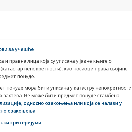
лови за учешће
 и правна лица која су уписана у јавне књиге о
(катастар непокретности), као носиоци права својине
редмет понуде.
ет понуде мора бити уписана у катастру непокретности
их захтева. Не може бити предмет понуде стамбена
ализације, односно озакоњења или која се налази у
осно озакоњења.
нички критеријуми