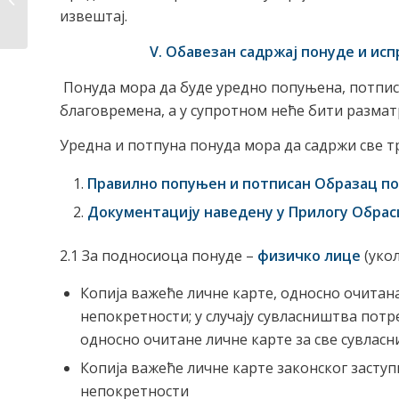
извештај.
V. Обавезан садржај понуде и исп
Понуда мора да буде уредно попуњена, потпис
благовремена, а у супротном неће бити размат
Уредна и потпуна понуда мора да садржи све т
Правилно попуњен и потписан Образац п
Документацију наведену у Прилогу Обрасц
2.1 За подносиоца понуде –
физичко лице
(укол
Копија важеће личне карте, односно очитан
непокретности; у случају сувласништва потр
односно очитане личне карте за све сувласн
Копија важеће личне карте законског засту
непокретности