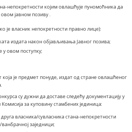
ана-непокретности којим овлашћује пуномоћника да
о овом јавном позиву .
ко је власник непокретности правно лице):
ката издата након објављивања Јавног позива;
 у овом поступку;
 која је предмет понуде, издат од стране овлашћеног
.
конкурса су дужни да доставе следећу документацију у
и Комисија за куповину стамбених јединица:
 друга власника/сувласника стана-непокретности
у/ванбрачној заједници;