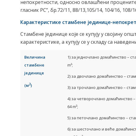
непокретности, односно овлашћени проценитељ 
гласник РС”, бр.72/11, 88/13,105/14, 104/16, 108/1
Карактеристике стамбене јединице-непокретн
Стамбене јединице које се купују у својину оп
карактеристике, а купују се у складу са наведе
Величина
1) за једночлано домаћинство – с
стамбене
m²;
јединице
2) за двочлано домаћинство – стам
2
(м
)
3) за трочлано домаћинство – стам
4) за четворочлано домаћинство –
64 m²;
5) за петочлано домаћинство – ста
6) за шесточлано и веће домаћинс