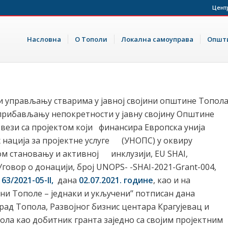
Цент
Насловна
О Тополи
Локална самоуправа
Општи
и управљању стварима у јавној својини општине Топол
 о прибављању непокретности у јавну својину Општине
 у вези са пројектом кoји финансира Европска унија
 нација за пројектне услуге (УНОПС) у оквиру
 становању и активној инклузији, EU SHAI,
 Уговор о донацији, број UNOPS- -SHAI-2021-Grant-004,
163/2021-05-II,
дана
02.07.2021. године
, као и на
ани Тополе – једнаки и укључени’’ потписан дана
 рад Топола, Развојног бизнис центара Крагујевац и
ла као добитник гранта заједно са својим пројектним