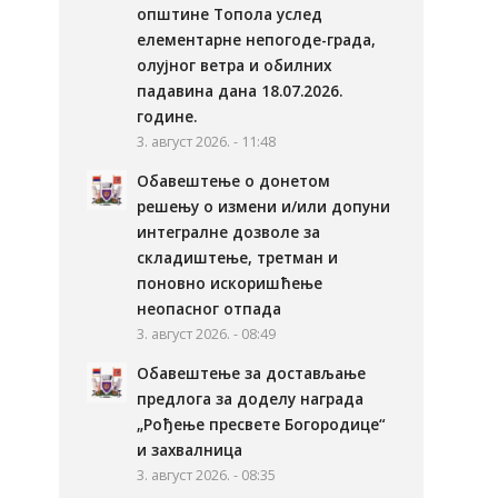
општине Топола услед
елементарне непогоде-града,
олујног ветра и обилних
падавина дана 18.07.2026.
године.
3. август 2026. - 11:48
Обавештење о донетом
решењу о измени и/или допуни
интегралне дозволе за
складиштење, третман и
поновно искоришћење
неопасног отпада
3. август 2026. - 08:49
Обавештење за достављање
предлога за доделу награда
„Рођење пресвете Богородице“
и захвалница
3. август 2026. - 08:35