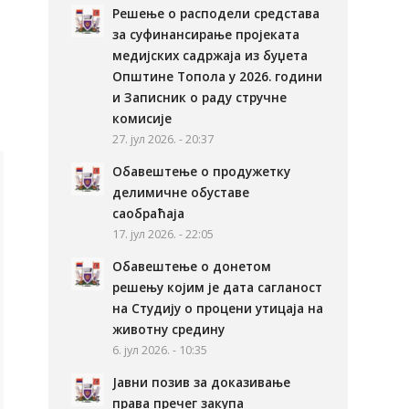
Решење о расподели средстава
за суфинансирање пројеката
медијских садржаја из буџета
Општине Топола у 2026. години
и Записник о раду стручне
комисије
27. јул 2026. - 20:37
Обавештење о продужетку
делимичне обуставе
саобраћаја
17. јул 2026. - 22:05
Обавештење о донетом
решењу којим је дата сагланост
на Студију о процени утицаја на
животну средину
6. јул 2026. - 10:35
Јавни позив за доказивање
права пречег закупа