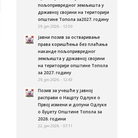
пољопривредног земљишта у
државној својини на територији
општине Топола за2027. годину
29. јун 2026. - 12:50
Јавни позив за остваривање
права коришћења без плаћања
наканде пољопривредног
земљишта у државној својини
на територији општине Топола
за 2027. годину
29. јун 2026. - 12:43
Позив за учешће у јавној
расправи о Нацрту Одлуке о
Првој измени и допуни Одлуке
о буџету Општине Топола за
2026. години
22. јун 2026. - 07:11