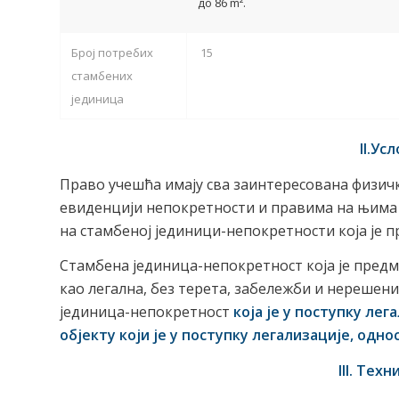
до 86 m².
Број потребих
15
стамбених
јединица
II.Ус
Право учешћа имају сва заинтересована физичка
евиденцији непокретности и правима на њима 
на стамбеној јединици-непокретности која је п
Стамбена јединица-непокретност која је предм
као легална, без терета, забележби и нерешен
јединица-непокретност
која је у поступку лег
објекту који је у поступку легализације, одн
III. Тех