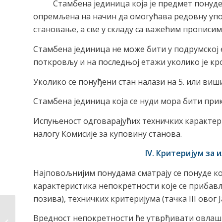
Стамбена јединица која је предмет понуде 
опремљена на начин да омогућава редовну упо
становање, а све у складу са важећим прописима
Стамбена јединица не може бити у подрумској 
поткровљу и на последњој етажи уколико је кр
Уколико се понуђени стан налази на 5. или виш
Стамбена јединица која се нуди мора бити при
Испуњеност одговарајућих техничких карактер
налогу Комисије за куповину станова.
IV. Критеријум за
Најповољнијим понудама сматрају се понуде кој
карактеристика непокретности које се прибавља
позива), техничких критеријума (тачка III овог
Вредност непокретности ће утврђивати овлаш
Службени гласник 2022