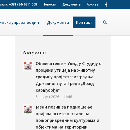
рала:
+381 (34) 6811 008
Новости
Документа
Архива
нска управа-водич
Документа
Контакт
Актуелно
а
Обавештење – Увид у Студију о
процени утицаја на животну
средину пројекта: изградња
Државног пута I реда „Вожд
Карађорђе“
5. август 2026. - 11:46
Јавни позив за подношење
пријава штете настале на
пољопривредним културама и
објектима на територији