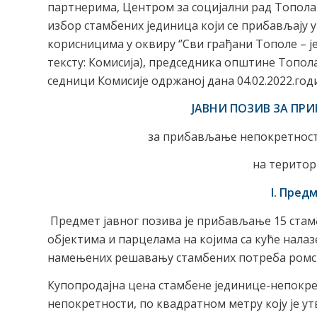
партнерима, Центром за социјални рад Топола 
избор стамбених јединица који се прибављају 
корисницима у оквиру ‘’Сви грађани Тополе – 
тексту: Комисија), председника општине Топола
седници Комисије одржаној дана 04.02.2022.год
ЈАВНИ ПОЗИВ ЗА ПР
за прибављање непокретности
на територ
I. Пред
Предмет јавног позива је прибављање 15 стам
објектима и парцелaма на којима са куће нала
намењених решавању стамбених потреба ромск
Купопродајна цена стамбене јединице-непокр
непокретности, по квадратном метру коју је 