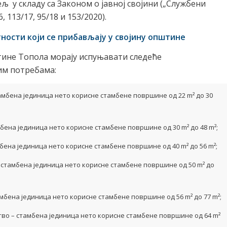
у складу са Законом о јавној својини („Службени
6, 113/17, 95/18 и 153/2020).
ости који се прибављају у својину општине
штине Топола морају испуњавати следеће
ним потребама:
тамбена јединица нето корисне стамбене површине од 22 m² до 30
бена јединица нето корисне стамбене површине од 30 m² до 48 m²;
бена јединица нето корисне стамбене површине од 40 m² до 56 m²;
 стамбена јединица нето корисне стамбене површине од 50 m² до
мбена јединица нето корисне стамбене површине од 56 m² до 77 m²;
тво – стамбена јединица нето корисне стамбене површине од 64 m²