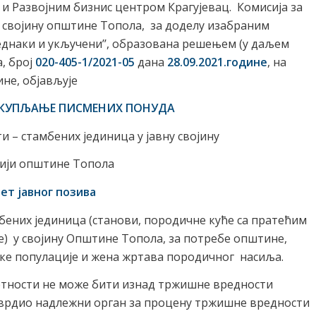
и Развојним бизнис центром Крагујевац. Комисија за
у својину општине Топола, за доделу изабраним
једнаки и укључени’’, образована решењем (у даљем
, број
020-405-1/2021-05
дана
28.09.2021.године
, на
ине, објављује
ИКУПЉАЊЕ ПИСМЕНИХ ПОНУДА
 – стамбених јединица у јавну својину
ији општине Топола
мет јавног позива
бених јединица (станови, породичне куће са пратећим
зе) у својину Општине Топола, за потребе општине,
е популације и жена жртава породичног насиља.
етности не може бити изнад тржишне вредности
утврдио надлежни орган за процену тржишне вредности