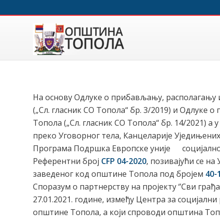
На основу Одлуке о прибављању, располагању 
(„Сл. гласник СО Топола“ бр. 3/2019) и Одлуке
Топола („Сл. гласник СО Топола“ бр. 14/2021) а
преко Уговорног тела, Канцеларије Уједињених
Програма Подршка Европске уније социјалном
Референтни број
CFP 04-2020
, позивајући се на
заведеног код општине Топола под бројем
40-
Споразум о партнерству на пројекту ‘’Сви грађ
27.01.2021. године, између Центра за социјални
општине Топола, а који спроводи општина Топо