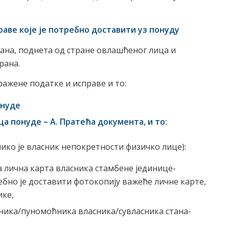
раве које је потребно доставити уз понуду
ана, поднета од стране овлашћеног лица и
рана.
ражене податке и исправе и то:
онуде
а понуде – А. Пратећа документа, и то:
ико је власник непокретности физичко лице):
а лична карта власника стамбене јединице-
ебно је доставити фотокопију важеће личне карте,
ике,
пника/пуномоћника власника/сувласника стана-