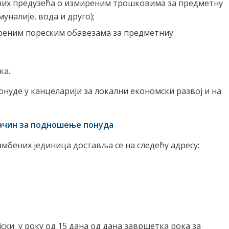
них предузећа о измиреним трошковима за предметну
уналије, вода и друго);
реним пореским обавезама за предметниу
ка.
нуде у канцеларији за локални економски развој и на
 начин за подношење понуда
амбених јединица доставља се на следећу адресу:
ки у року од 15 дана од дана завршетка рока за