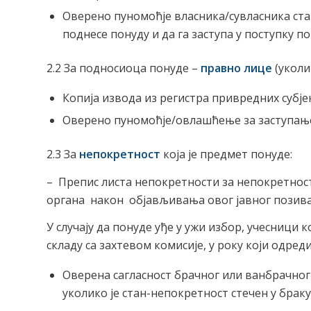
Оверено пуномоћје власника/сувласника ст
поднесе понуду и да га заступа у поступку п
2.2 За подносиоца понуде –
правно лице
(уколи
Копија извода из регистра привредних субје
Оверено пуномоћје/овлашћење за заступање
2.3 За
непокретност
која је предмет понуде:
– Препис листа непокретности за непокретност
органа након објављивања овог јавног позива
У случају да понуде уђе у ужи избор, учесници 
складу са захтевом комисије, у року који одред
Оверена сагласност брачног или ванбрачног
уколико је стан-непокретност стечен у брак