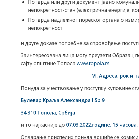
Потврда или други документ јавно комунал
непокретност-стан (електрична енергија, ком
Потврда надлежног пореског органа о изми
непокретност;
и друге доказе потребне за спровођење поступ
Заинтересована лица могу преузети Образац по
сајту општине Топола
www.topola.rs
VI. Адреса, рок и
Понуда за учествовање у поступку куповине ст
Булевар Краља Александра I бр 9
34 310 Топола, Србија
и то најкасније до
07.03.
2022.године
, 15
часова.
Отварање приспелих понуда вршиће се комисијс