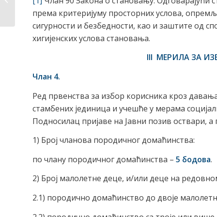
[1]
Члан 90 Закона о становању: Одговарајући ст
писмених понуда...
према критеријуму просторних услова, опремљ
сигурности и безбедности, као и заштите од с
хигијенских услова становања.
III МЕРИЛА ЗА 
Члан 4.
Ред првенства за избор корисника кроз давањ
стамбених јединица и учешће у мерама социјалн
Подносилац пријаве на Јавни позив оствари, а
1) Број чланова породичног домаћинства:
по члану породичног домаћинства –
5 бодова
.
2) Број малолетне деце, и/или деце на редов
2.1) породично домаћинство до двоје малолет
2.2) породично домаћинство са троје или више