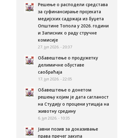
Решење о расподели средстава
за суфинансирање пројеката
медијских садржаја из буџета
Општине Топола у 2026. години
и Записник о раду стручне
комисије
27. јул 2026. - 20:37
Обавештење о продужетку
делимичне обуставе
саобраћаја
17. јул 2026. - 22:05
Обавештење о донетом
решењу којим је дата сагланост
на Студију о процени утицаја на
животну средину
6. јул 2026. - 10:35
Јавни позив за доказивање
права пречег закупа