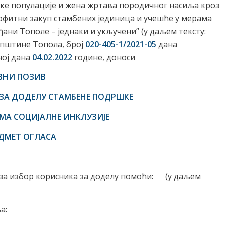
ске популације и жена жртава породичног насиља кроз
фитни закуп стамбених јединица и учешће у мерама
ђани Тополе – једнаки и укључени’’ (у даљем тексту:
пштине Топола, број
020-405-1/2021-05
дана
ној дана
04.02
.
2022
године, доноси
АВНИ ПОЗИВ
 ЗА ДОДЕЛУ СТАМБЕНЕ ПОДРШКЕ
АМА СОЦИЈАЛНЕ ИНКЛУЗИЈЕ
ЕДМЕТ ОГЛАСА
 за избор корисника за доделу помоћи: (у даљем
а: