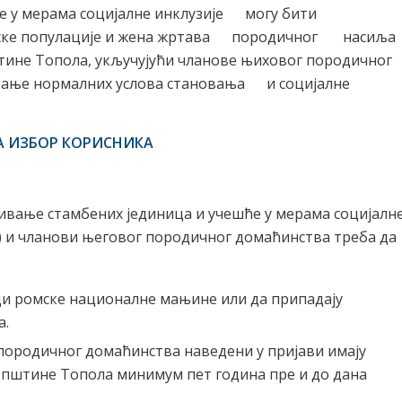
е у мерама социјалне инклузије могу бити
ке популације и жена жртава породичног насиља
ине Топола, укључујући чланове њиховог породичног
варање нормалних услова становања и социјалне
ЗА ИЗБОР КОРИСНИКА
ђивање стамбених јединица и учешће у мерама социјалн
е) и чланови његовог породичног домаћинства треба да
ци ромске националне мањине или да припадају
а.
породичног домаћинства наведени у пријави имају
пштине Топола минимум пет година пре и до дана