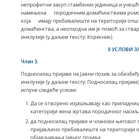
непрофитни закуп стамбених јединица и учешћ
намењена породичним домаћинствима ромс
која имају пребивалиште на територији општ
домаћинства, а неопходна им је помоћ за ст
инклузије (у даљем тексту: Корисник).
II УСЛОВИ 
Члан 3.
Подносилац пријаве на Јавни позив за обезбе
инклузије (у даљем тексту: Подносилац пријав
испуне следеће услове:
Да се отворено изјашњавају као припадни
категорији жена жртава породичног насиљ
да подносилац пријаве и чланови његовог 
пријављено пребивалиште на територији о
објављивања Јавног позива;