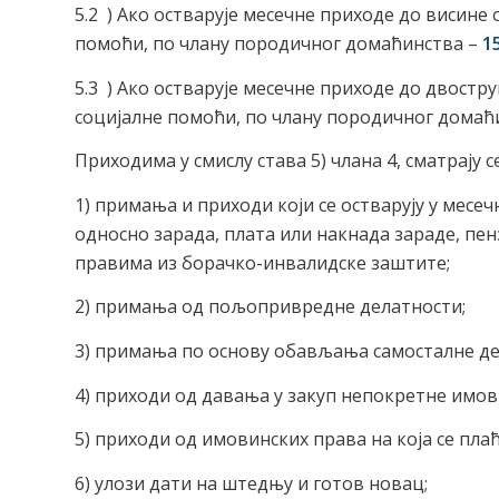
5.2 ) Ако остварује месечне приходе до висин
помоћи, по члану породичног домаћинства –
1
5.3 ) Ако остварује месечне приходе до двост
социјалне помоћи, по члану породичног домаћ
Приходима у смислу става 5) члана 4, сматрају се
1) примања и приходи који се остварују у месе
односно зарада, плата или накнада зараде, пе
правима из борачко-инвалидске заштите;
2) примања од пољопривредне делатности;
3) примања по основу обављања самосталне де
4) приходи од давања у закуп непокретне имов
5) приходи од имовинских права на која се плаћ
6) улози дати на штедњу и готов новац;