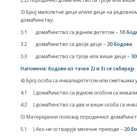
3) Број малолетне деце и/или деце на редов
домаћинству:
3.1 домаћинство са једним дететом –
10 бод
3.2 домаћинство са двоје деце –
20 бодова
;
3.3 домаћинство са троје или више деце –
30
Напомена: бодови из тачке 2) и 3) се сабирају.
4) Број особа са инвалидитетом или сметњама 
4.1 ) домаћинство са једном особом са инвал
4.2 ) домаћинство са две и више особа са ин
5) Материјални положај породичног домаћинст
5.1 ) Ако не остварује месечне приходе –
20 б