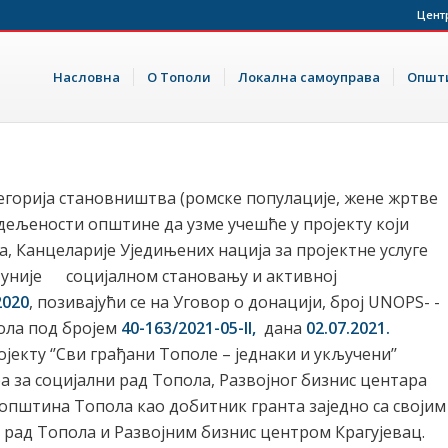
Цент
Насловна
О Тополи
Локална самоуправа
Општи
егорија становништва (ромске популације, жене жртве
дељености општине да узме учешће у пројекту кoји
ла, Канцеларије Уједињених нација за пројектне услуг
е уније социјалном становању и активној
2020
, позивајући се на Уговор о донацији, број UNOPS- -
ола под бројем
40-163/2021-05-II,
дана
02.07.2021.
ојекту ‘’Сви грађани Тополе – једнаки и укључени’’
ра за социјални рад Топола, Развојног бизнис центара
 општина Топола као добитник гранта заједно са својим
 рад Топола и Развојним бизнис центром Крагујевац.