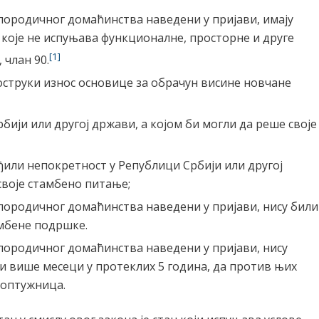
породичног домаћинства наведени у пријави, имају
које не испуњава функционалне, просторне и друге
[1]
 члан 90.
оструки износ основице за обрачун висине новчане
бији или другој држави, а којом би могли да реше своје
ђили непокретност у Републици Србији или другој
своје стамбено питање;
породичног домаћинства наведени у пријави, нису били
мбене подршке.
породичног домаћинства наведени у пријави, нису
 и више месеци у протеклих 5 година, да против њих
а оптужница.