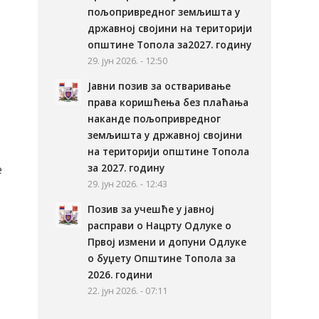
пољопривредног земљишта у
државној својини на територији
општине Топола за2027. годину
29. јун 2026. - 12:50
Јавни позив за остваривање
права коришћења без плаћања
наканде пољопривредног
земљишта у државној својини
на територији општине Топола
за 2027. годину
е
29. јун 2026. - 12:43
Позив за учешће у јавној
расправи о Нацрту Одлуке о
Првој измени и допуни Одлуке
о буџету Општине Топола за
2026. години
22. јун 2026. - 07:11