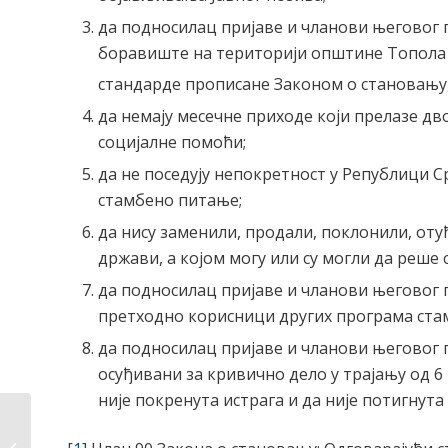
да подносилац пријаве и чланови његовог 
боравиште на територији општине Топола 
стандарде прописане Законом о становању,
да немају месечне приходе који прелазе дв
социјалне помоћи;
да не поседују непокретност у Републици Ср
стамбено питање;
да нису заменили, продали, поклонили, оту
држави, а којом могу или су могли да реше 
да подносилац пријаве и чланови његовог 
претходно корисници других програма ста
да подносилац пријаве и чланови његовог 
осуђивани за кривично дело у трајању од 6
није покренута истрага и да није потигнут
Јавни позив за
прикупљање