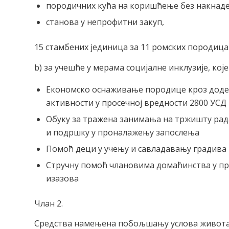
породичних кућа на коришћење без накнаде
станова у непрофитни закуп,
15 стамбених јединица за 11 ромских породиц
b) за учешће у мерама социјалне инклузије, кој
Економско оснаживање породице кроз доде
активности у просечној вредности 2800 УСД
Обуку за тражена занимања на тржишту рад
и подршку у проналажењу запослења
Помоћ деци у учењу и савладавању градива
Стручну помоћ члановима домаћинства у п
изазова
Члан 2.
Средства намењена побољшању услова живота