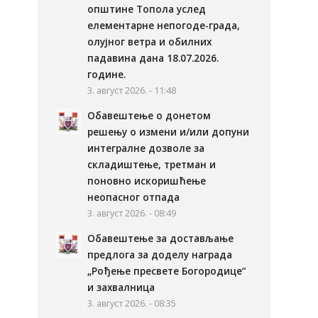
општине Топола услед
елементарне непогоде-града,
олујног ветра и обилних
падавина дана 18.07.2026.
године.
3. август 2026. - 11:48
Обавештење о донетом
решењу о измени и/или допуни
интегралне дозволе за
складиштење, третман и
поновно искоришћење
неопасног отпада
3. август 2026. - 08:49
Обавештење за достављање
предлога за доделу награда
„Рођење пресвете Богородице“
и захвалница
3. август 2026. - 08:35