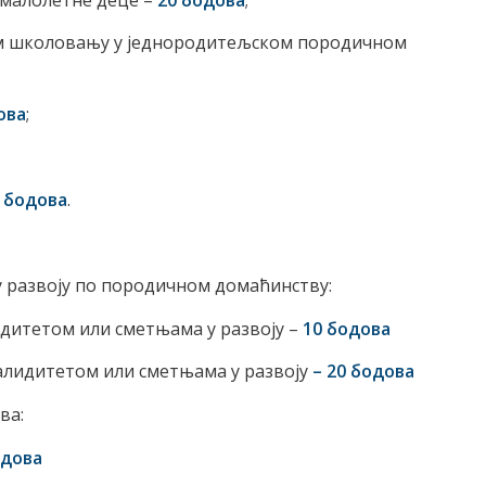
ном школовању у једнородитељском породичном
ова
;
 бодова
.
у развоју по породичном домаћинству:
идитетом или сметњама у развоју –
10 бодова
валидитетом или сметњама у развоју
– 20 бодова
ва:
одова