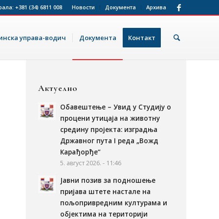
рала:
+381 (34) 6811 008
Новости
Документа
Архива
нска управа-водич
Документа
Контакт
Актуелно
Обавештење – Увид у Студију о
процени утицаја на животну
е
средину пројекта: изградња
Државног пута I реда „Вожд
Карађорђе“
5. август 2026. - 11:46
Јавни позив за подношење
пријава штете настале на
пољопривредним културама и
објектима на територији