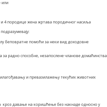
 или
а и 4 породице жена жртава породичног насиља
е подразумевају:
лу беповратне помоћи за неки вид доходовне
а за радно способне, незапослене чланове домаћинства
рилагођавању и превазилажењу текућих животних
 кроз давање на коришћење без накнаде односно у