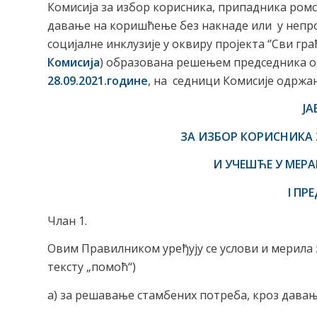
Комисија за избор корисника, припадника ром
давање на коришћење без накнаде или у непро
социјалне инклузије у оквиру пројекта ‘’Сви гра
Комисија
) образована решењем председника о
28.09.2021.године
, на седници Комисије одржа
Ј
ЗА ИЗБОР КОРИСНИКА
И УЧЕШЋЕ У МЕР
I ПР
Члан 1.
Овим Правилником уређују се услови и мерила
тексту „помоћ“)
a) за решавање стамбених потреба, кроз давањ