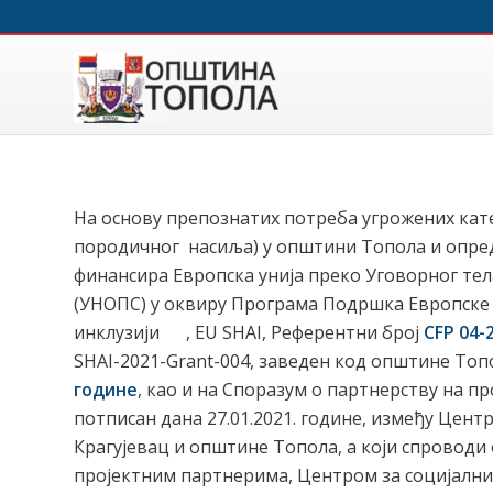
На основу препознатих потреба угрожених кат
породичног насиља) у општини Топола и опре
финансира Европска унија преко Уговорног те
(УНОПС) у оквиру Програма Подршка Европск
инклузији , EU SHAI, Референтни број
CFP 04-
SHAI-2021-Grant-004, заведен код општине Топ
године
, као и на Споразум о партнерству на пр
потписан дана 27.01.2021. године, између Цент
Крагујевац и општине Топола, а који спроводи
пројектним партнерима, Центром за социјални