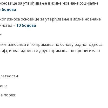
е основице за утврђивање висине новчане социјалне
5 бодова
руког износа основице за утврђивање висине новчане
инства –
10 бодова
:
чним износима и то примања по основу радног односа,
нзија, инвалиднина и друга примања по прописима о
латности;
ине;
а порез;