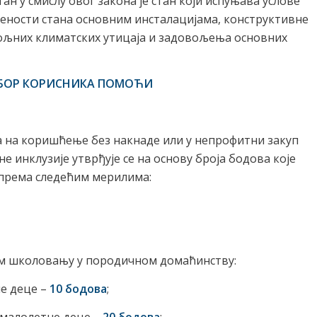
ан у смислу овог закона је стан који испуњава услове
ености стана основним инсталацијама, конструктивне
пољних климатских утицаја и задовољења основних
ИЗБОР КОРИСНИКА ПОМОЋИ
а на коришћење без накнаде или у непрофитни закуп
е инклузије утврђује се на основу броја бодова које
 према следећим мерилима:
ном школовању у породичном домаћинству:
не деце –
10 бодова
;
 малолетне деце –
20 бодова
;