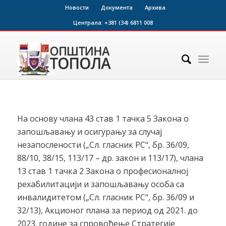
Новости
Документа
Архива
Централа:
+381 (34) 6811 008
На основу члана 43 став 1 тачка 5 Закона о
запошљавању и осигурању за случај
незапослености („Сл. гласник РС“, бр. 36/09,
88/10, 38/15, 113/17 – др. закон и 113/17), члана
13 став 1 тачка 2 Закона о професионалној
рехабилитацији и запошљавању особа са
инвалидитетом („Сл. гласник РС“, бр. 36/09 и
32/13), Акционог плана за период од 2021. до
2023. године за спровођење Стратегије