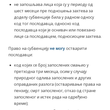
не запошљава лица која су у периоду од
шест месеци пре подношења захтева за
доделу субвенције била у радном односу
код тог послодавца, односно код
послодавца који је оснивач или повезано
лице са послодавцем, подносиоцем захтева.
Право на субвенцију
не могу
остварити
послодавци:
код којих се број запослених смањио у
претходна три месеца, осим у случају
природног одлива запослених и других
оправданих разлога (остваривање права на
пензију, смрт запосленог, отказ од стране
запосленог и истек рада на одређено
време);