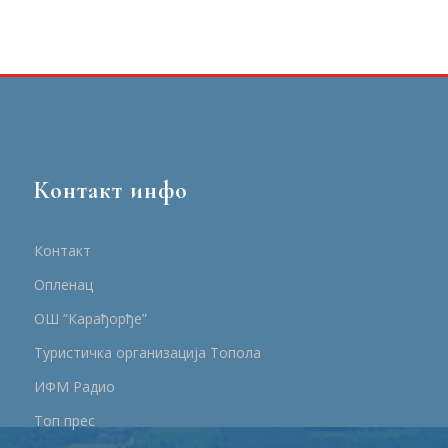
Контакт инфо
Контакт
Опленац
ОШ “Карађорђе”
Туристичка организација Топола
ИФМ Радио
Топ прес