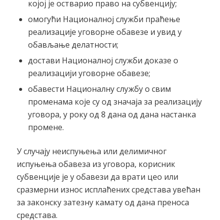
којој је остварио право на субвенцију;
омогући Националној служби праћење
реализације уговорне обавезе и увид у
обављање делатности;
достави Националној служби доказe о
реализацији уговорне обавезе;
обавести Националну службу о свим
променама које су од значаја за реализацију
уговора, у року од 8 дана од дана настанка
промене.
У случају неиспуњења или делимичног
испуњења обавеза из уговора, корисник
субвенције је у обавези да врати цео или
сразмерни износ исплаћених средстава увећан
за законску затезну камату од дана преноса
средстава.