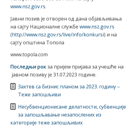
www.nsz.gov.rs
.
Јавни позив је отворен од дана објављивања
на сајту Националне службе
www.nsz.gov.rs
(
http://www.nsz.gov.rs/live/info/konkursi
) и на
сајту општина Топола
www.topola.com
Последњи рок
за пријем пријава за учешће на
јавном позиву је 31.07.2023 године.
Захтев са бизнис планом за 2023. годину –
Теже запошљиви
Несубвенционисане делатности, субвенције
за запошљавање незапослених из
категорије теже запошљивих