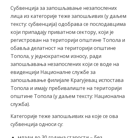
Субвенција за запошљавање незапослених
лица из категорије теже запошљивих (у даљем
тексту: субвенција) одобрава се послодавцима
који припадају приватном сектору, који је
регистрован на територији општине Топола и
обавља делатност на територији општине
Топола, у једнократном износу, ради
запошљавања незапослених који се воде на
евиденцији Националне службе за
запошљавање филијале Крагујевац испостава
Топола и имају пребивалиште на територији
општине Топола (у даљем тексту: Национална
служба).
Категорије теже запошљивих на којe се ова
субвенција односи су:
млади до 30 година старости – без