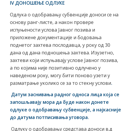
IV
ДОНОШЕЊЕ ОДЛУКЕ
Одлука о одобравању субвенције доноси се на
основу ранг-листе, а након провере
испуњености услова Јавног позива и
приложене документације и бодовања
поднетог захтева послодавца, у року од 30
дана од дана подношења захтева. Изузетно,
захтеви који испуњавају услове Јавног позива,
а по којима није позитивно одлучено у
наведеном року, могу бити поново узети у
разматрање уколико се за то стекну услови
.
Д
атум заснивања радног односа лица која се
запошљавају мора да буде након донете
одлуке о одобравању субвенције
, а најкасније
до датума потписивања уговора.
Одлуку о одобравању средстава доноси в.д