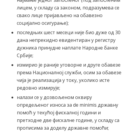
лицем, у складу са законом, подразумева се
свако лице пријављено на обавезно
социјално осигурање);
последњих шест месеци није био дуже од 30
дана непрекидно евидентиран у регистру
дужника принудне наплате Народне банке
Србије;
измирио је раније уговорне и друге обавезе
према Националној служби, осим за обавезе
чија је реализација у току, уколико исте
редовно измирује;
налази се у дозвољеном оквиру
опредељеног износа за de minimis државну
помоћ у текућој фискалној години и
претходне две фискалне године, у складу са
прописима за доделу државне помоћи;