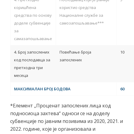
коришћена
користио средства
средства по основу
Националне службе за
доделе субвенције
самозапошљавање***
за
самазапошљавање
4. Број запослених
Повећање броја
10
код послодавца за
запослених
претходна три
месеца
МАКСИМАЛАН БРОЈ БОДОВА
60
*Елемент „Проценат запослених лица код
подносиоца захтева“ односи се на доделу
субвенције по јавним позивима из 2020, 2021. и
2022. године, које је организовала и