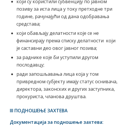
који су користили субвенцију по јавном
позиву за иста лица у току претходнe три
годинe, рачунајући од дана одобравања
средстава;
који обављају делатности које се не
финансирају према списку делатности који
је сaставни део овог јавног позива;
за раднике које би уступили другом
послодавцу;
ради запошљавања лица која у том
привредном субјекту имају статус оснивача,
директора, законских и других заступника,
прокуриста, чланова друштва.
III
ПОДНОШЕЊЕ ЗАХТЕВА
Документација за подношење захтева: