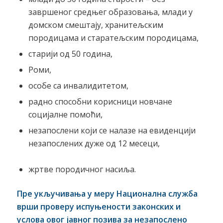
завршеног средњег образовања, млади у
домском смештају, хранитељским
породицама и старатељским породицама,
старији од 50 година,
Роми,
особе са инвалидитетом,
радно способни корисници новчане
социјалне помоћи,
незапослени који се налазе на евиденцији
незапослених дуже од 12 месеци,
жртве породичног насиља.
Пре укључивања у меру Национална служба
врши проверу испуњености законских и
услова овог јавног позива за незапослено