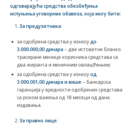
одговарајућа средства обезбеђења
испуњења уговорних обавеза, која могу бити:
За предузетника
:
за одобрена средства у износу
до
3.000.000,00 динара
– две истоветне бланко
трасиране менице корисника средстава са
два жиранта и меничним овлашћењем;
за одобрена средства у износу
од
3.000.001,00 динара и више
– банкарска
гаранција у вредности одобрених средстaва
са роком важења од 18 месеци од дана
издавања.
За правно лице
: