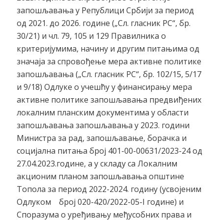
запошљавања у Републици Србији за период
од 2021. до 2026. године („Сл. гласник РС“, бр.
30/21) и чл. 79, 105 и 129 Правилника о
критеријумима, начину и другим питањима од
значаја за спровођење мера активне политике
запошљавања („Сл. гласник РС“, бр. 102/15, 5/17
и 9/18) Одлуке о учешћу у финансирању мера
активне политике запошљавања предвиђених
локалним планским документима у области
запошљавања запошљавања у 2023. години
Министра за рад, запошљавање, борачка и
социјална питања број 401-00-00631/2023-24 од
27.04.2023.године, а у складу са Локалним
акционим планом запошљавања општине
Топола за период 2022-2024. годину (усвојеним
Одлуком број 020-420/2022-05-I године) и
Споразума о уређивању међусобних права и