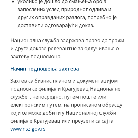
уколико је дошло до смањења броја
запослених услед природног одлива и
других оправданих разлога, потребно је
доставити одговарајући доказ.
Национална служба задржава право да тражи
и друге доказе релевантне за одлучивање о
захтеву подносиоца.
Начин подношења захтева
Захтев са бизнис планом и документацијом
подноси се филијали Крагујевац Национaлне
службе, , непосредно, путем поште или
електронским путем, на прописаном обрасцу
који се може добити у Национaлној служби
филијале Крагујевац или преузети са сајта
www.nsz.gov.rs
.