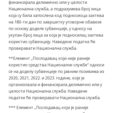
финансирала делимично или у целости
Национална служба, а подразумева број лица
која су била запослена код подносиоца захтева
на 180-ти дан по завршетку уговорне обавезе
по основу доделе субвенције, у односу на
укупан број лица за која је подносилац захтева
користио субвенцију. Наведене податке ће
проверавати Национална служба.
**Елемент „Послодавац који није раније
користио средства Националне службе“ односи
се на доделу субвенције по јавним позивима из
2020, 2021, 2022. и 2023. године, које је
организовала и финансирала делимично или у
целости Национална служба. Наведене
податке ће проверавати Национална служба.
*** Елемент „Послодавац који је раније