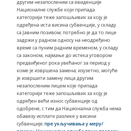
другим незапосленим са евиденције
Националне службе који припада
категорији теже запошљивих за коју је
одређена иста висина субвенције, у складу
са Јавним позивом; потребно је да то лице
задржи у радном односу на неодређено
време са пуним радним временом, у складу
са законом, најмање до истека уговором
предвиђеног рока увећаног за период у
коме је извршена замена; изузетно, могуће
је извршити замену лица другим
незапосленим лицем које припада
категорији теже запошљивих за коју је
одређен већи износ субвенције од
одобрене, с тим да Национална служба нема
обавезу исплате разлике у висини
субвенције;
пре укључивања у меру/