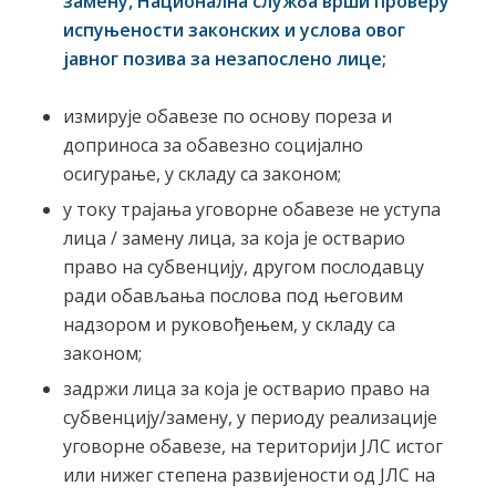
замену, Национална служба врши проверу
испуњености законских и услова овог
јавног позива за незапослено лице;
измирује обавезе по основу пореза и
доприноса за обавезно социјално
осигурање, у складу са законом;
у току трајања уговорне обавезе не уступа
лица / замену лица, за која је остварио
право на субвенцију, другом послодавцу
ради обављања послова под његовим
надзором и руковођењем, у складу са
законом;
задржи лица за која је остварио право на
субвенцију/замену, у периоду реализације
уговорне обавезе, на територији ЈЛС истог
или нижег степена развијености од ЈЛС на