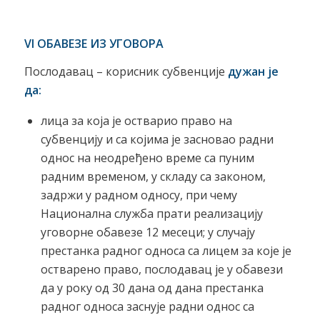
VI
ОБАВЕЗЕ ИЗ УГОВОРА
Послодавац – корисник субвенције
дужан је
да:
лица за која је остварио право на
субвенцију и са којима је засновао радни
однос на неодређено време са пуним
радним временом, у складу са законом,
задржи у радном односу, при чему
Национална служба прати реализацију
уговорне обавезе 12 месеци; у случају
престанка радног односа са лицем за које је
оствaрено право, послодавац је у обавези
да у року од 30 дана од дана престанка
радног односа заснује радни однос са