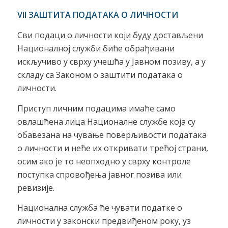
VII
ЗАШТИТА ПОДАТАКА О ЛИЧНОСТИ
Сви подаци о личности који буду достављени
Националној служби биће обрађивани
искључиво у сврху учешћа у Јавном позиву, а у
складу са Законом о заштити података о
личности.
Приступ личним подацима имаће само
овлашћена лица Националне службе која су
обавезана на чување поверљивости података
о личности и неће их откривати трећој страни,
осим ако је то неопходно у сврху контроле
поступка спровођења јавног позива или
ревизије.
Национална служба ће чувати податке о
личности у законски предвиђеном року, уз