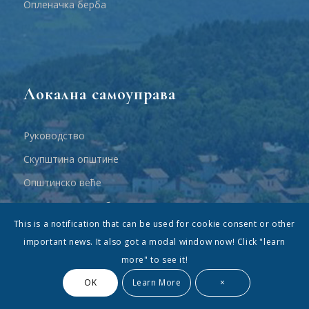
Опленачка берба
Локална самоуправа
Руководство
Скупштина општине
Општинско веће
Одељења и службе
This is a notification that can be used for cookie consent or other
Матична подручја, насељена места и месне заједнице
important news. It also got a modal window now! Click "learn
Општинска управа-водич
more" to see it!
Документа
OK
Learn More
×