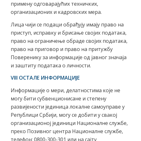
примену одговарајућих техничких,
организационих и кадровских мера.
Лица чији се подаци обрађују имају право на
приступ, исправку и брисање својих података,
право на ограничење обраде својих података,
право на приговор и право на притужбу
Поверенику за информације од јавног значаја
и заштиту података о личности.
VII
I
ОСТАЛЕ ИНФОРМАЦИЈЕ
Информације о мери, делатностима које не
могу бити субвенционисане и степену
развијености јединица локалне самоуправе у
Републици Србији, могу се добити у свакој
организационој јединици Националне службе,
преко Позивног центра Националне службе,
телефон: 0800-300-301 или на сајту