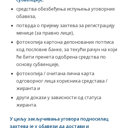
средства обезбеђења испуњења уговорних
обавеза,
потврда о пријему захтева за регистрацију
менице (за правно лице),
фотокопија картона депонованих потписа
код пословне банке, за текући рачун на који
ће бити пренета одобрена средства по
основу субвенције,
фотокопија / очитана лична карта
одговорног лица корисника средстава /
жиранта и
други докази у зависности од статуса
жиранта.
У циљу закључивања уговора подносилац
захтева је у обавези да достави и