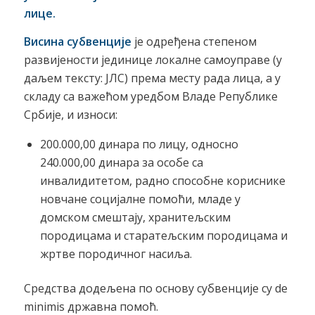
лице.
Висина субвенције
је одређена степеном
развијености јединице локалне самоуправе (у
даљем тексту: ЈЛС) према месту рада лица, а у
складу са важећом уредбом Владе Републике
Србије, и износи:
200.000,00 динара по лицу, односно
240.000,00 динара за особе са
инвалидитетом, радно способне кориснике
новчане социјалне помоћи, младе у
домском смештају, хранитељским
породицама и старатељским породицама и
жртве породичног насиља.
Средства додељена по основу субвенције су de
minimis државна помоћ.