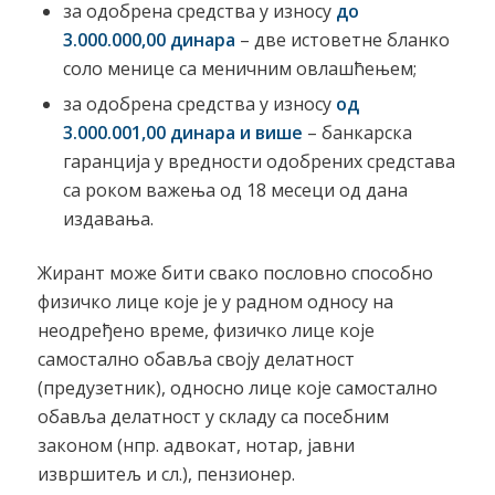
за одобрена средства у износу
до
3.000.000,00 динара
– две истоветне бланко
соло менице са меничним овлашћењем;
за одобрена средства у износу
од
3.000.001,00 динара и више
– банкарска
гаранција у вредности одобрених средстaва
са роком важења од 18 месеци од дана
издавања.
Жирант може бити свако пословно способно
физичко лице које је у радном односу на
неодређено време, физичко лице које
самостално обавља своју делатност
(предузетник), односно лице које самостално
обавља делатност у складу са посебним
законом (нпр. адвокат, нотар, јавни
извршитељ и сл.), пензионер.