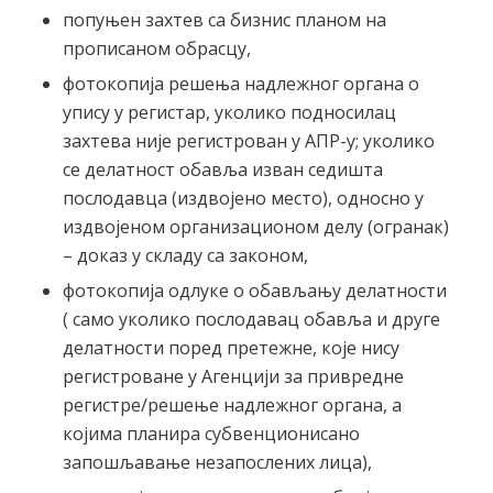
попуњен захтев са бизнис планом на
прописаном обрасцу,
фотокопија решења надлежног органа о
упису у регистар, уколико подносилац
захтева није регистрован у АПР-у; уколико
се делатност обавља изван седишта
послодавца (издвојено место), односно у
издвојеном организационом делу (огранак)
– доказ у складу са законом,
фотокопија одлуке о обављању делатности
( само уколико послодавац обавља и друге
делатности поред претежне, које нису
регистроване у Агенцији за привредне
регистре/решење надлежног органа, а
којима планира субвенционисано
запошљавање незапослених лица),