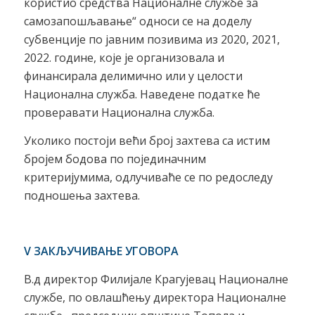
користио средства Националне службе за
самозапошљавање“ односи се на доделу
субвенције по јавним позивима из 2020, 2021,
2022. године, које је организовала и
финансирала делимично или у целости
Национална служба. Наведене податке ће
проверавати Национална служба.
Уколико постоји већи број захтева са истим
бројем бодова по појединачним
критеријумима, одлучиваће се по редоследу
подношења захтева.
V
ЗАКЉУЧИВАЊЕ УГОВОРА
В.д директор Филијале Крагујевац Националне
службе, по овлашћењу директора Националне