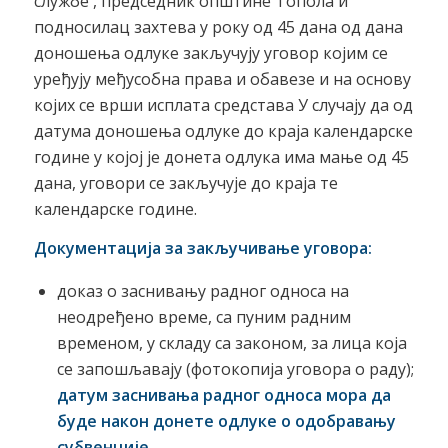
службе , председник општине Топола и
подносилац захтева у року од 45 дана од дана
доношења одлуке закључују уговор којим се
уређују међусобна права и обавезе и на основу
којих се врши исплата средстава У случају да од
датума доношења одлуке до краја календарске
године у којој је донета одлука има мање од 45
дана, уговори се закључује до краја те
календарске године.
Документација за закључивање уговора:
доказ о заснивању радног односа на
неодређено време, са пуним радним
временом, у складу са законом, за лица која
се запошљавају (фотокопија уговора о раду);
датум заснивања радног односа мора да
буде након донете одлуке о одобравању
субвенције
,