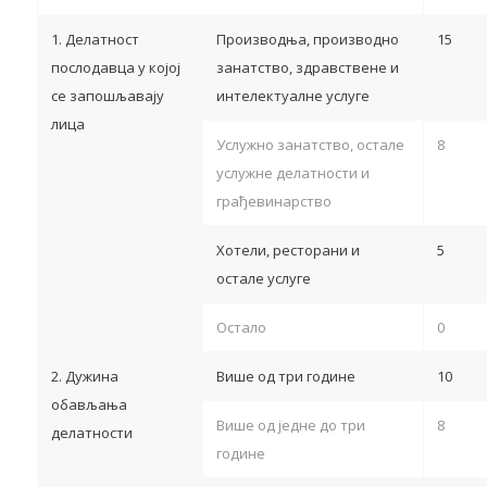
1. Делатност
Производња, производно
15
послодавца у којој
занатство, здравствене и
се запошљавају
интелектуалне услуге
лица
Услужно занатство, остале
8
услужне делатности и
грађевинарство
Хотели, ресторани и
5
остале услуге
Остало
0
2. Дужина
Више од три године
10
обављања
Више од једне до три
8
делатности
године