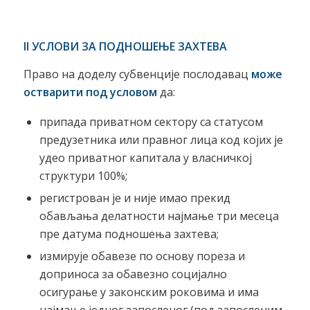
II
УСЛОВИ ЗА
ПОДНОШЕЊЕ ЗАХТЕВА
Право на доделу субвенције послодавац
може
остварити под условом
да:
припада приватном сектору са статусом
предузетника или правног лица код којих је
удео приватног капитала у власничкој
структури 100%;
регистрован је и није имао прекид
обављања делатности најмање три месеца
пре датума подношења захтева;
измирује обавезе по основу пореза и
доприноса за обавезно социјално
осигурање у законским роковима и има
најмање једног запосленог (под запосленим