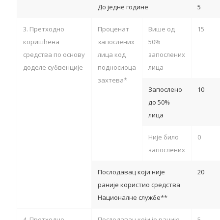
До једне године
5
3. Претходно
Проценат
Више од
15
коришћена
запослених
50%
средства по основу
лица код
запослених
доделе субвенције
подносиоца
лица
захтева*
Запослено
10
до 50%
лица
Није било
0
запослених
Послодавац који није
20
раније користио средства
Националне службе**
4. Претходно
Послодавац који је раније
5