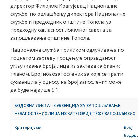
директор Филијале Крагујевац Националне
службе, по овлашћењу директора Националне
службе и председник општине Топола уз
предходну сагласност локалног савета за
запошљавање општине Топола.
Национална служба приликом одлучивања по
поднетом захтеву процењује оправданост
укључивања броја лица из захтева са бизнис
планом. Број новозапослених за које се тражи
субвенција у односу на број запослених може
да буде највише 5:1.
БОДОВНА ЛИСТА – СУБВЕНЦИЈА ЗА ЗАПОШЉАВАЊЕ
НЕЗАПОСЛЕНИХ ЛИЦА ИЗ КАТЕГОРИЈЕ ТЕЖЕ ЗАПОШЉИВИХ
Критеријуми
Број
бодов