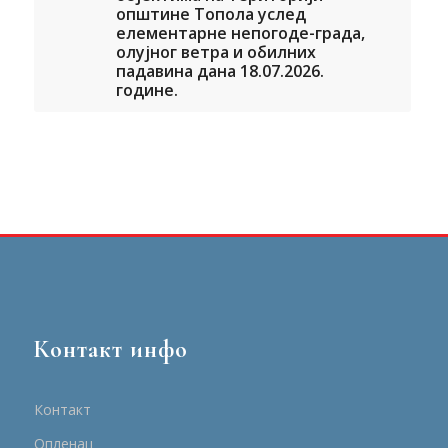
општине Топола услед
елементарне непогоде-града,
олујног ветра и обилних
падавина дана 18.07.2026.
године.
Контакт инфо
Контакт
Опленац