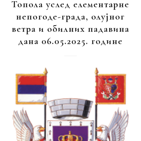
Топола услед елементарне
непогоде-града, олујног
ветра и обилних падавина
дана 06.05.2025. године