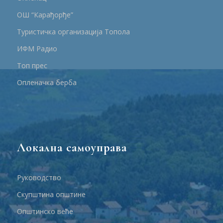
ОШ “Карађорђе”
Туристичка организација Топола
ИФМ Радио
Топ прес
Опленачка берба
Локална самоуправа
Руководство
Скупштина општине
Општинско веће