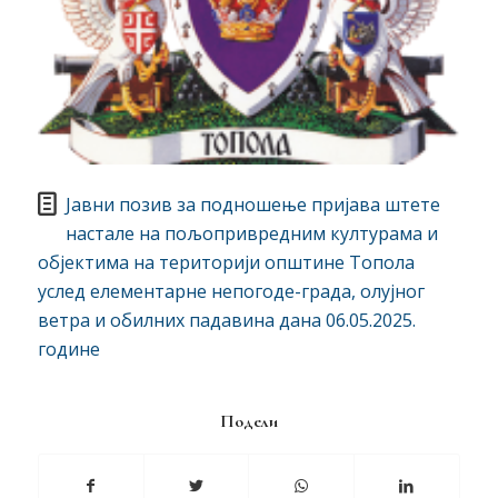
Јавни позив за подношење пријава штете
настале на пољопривредним културама и
објектима на територији општине Топола
услед елементарне непогоде-града, олујног
ветра и обилних падавина дана 06.05.2025.
године
Подели