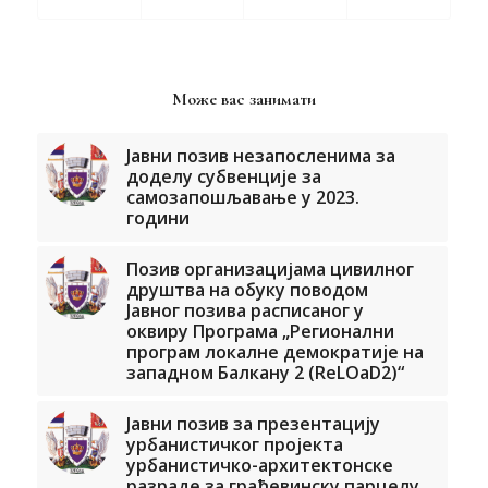
Може вас занимати
Јавни позив незапосленима за
доделу субвенције за
самозапошљавање у 2023.
години
Позив организацијама цивилног
друштва на обуку поводом
Јавног позива расписаног у
оквиру Програма „Регионални
програм локалне демократије на
западном Балкану 2 (ReLOaD2)“
Јавни позив за презентацију
урбанистичког пројекта
урбанистичко-архитектонске
разраде за грађевинску парцелу