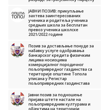
ЈАВНИ ПОЗИВ: прикупљање
захтева заинтересованих
ученика и родитеља ученика
средњих школа за бесплатан
превоз ученика школске
2021/2022 године
Позив за достављање понуде за
набавку услуге одобравања
банкарског кредита физичким
лицима носиоцима
комерцијалног породичног
пољопривредног газдинства са
територије општине Топола
уписана у Регистар
пољопривредних газдинстава
Јавни позив за подношење
пријава штете настале на
пољопривредним културама и
објектима на територији