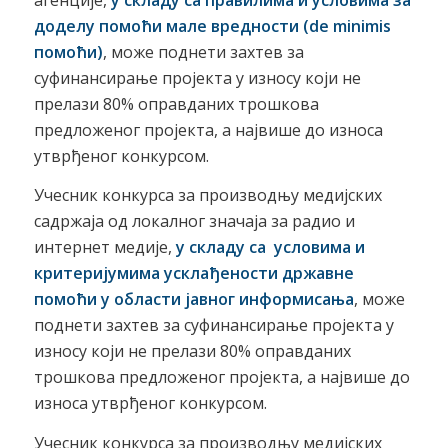
доделу помоћи мале вредности (de minimis
помоћи)
, може поднети захтев за
суфинансирање пројекта у износу који не
прелази 80% оправданих трошкова
предложеног пројекта, а највише до износа
утврђеног конкурсом.
Учесник конкурса за производњу медијских
садржаја од локалног значаја за радио и
интернет медије,
у складу са
условима и
критеријумима усклађености државне
помоћи у области јавног информисања
, може
поднети захтев за суфинансирање пројекта у
износу који не прелази 80% оправданих
трошкова предложеног пројекта, а највише до
износа утврђеног конкурсом.
Учесник конкурса за производњу медијских