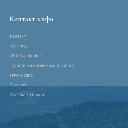
Контакт инфо
Контакт
Опленац
ОШ “Карађорђе”
Туристичка организација Топола
ИФМ Радио
Топ прес
Опленачка берба