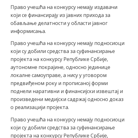
Право учешћа на конкурсу немају издавачи
који се финансирају из јавних прихода за
обављање делатности у области јавног
информисања.
Право учешћа на конкурсу немају подносиоци
који су добили средства за суфинансирање
пројекта на конкурсу Републике Србије,
аутономне покрајине, односно јединице
локалне самоуправе, а нису у уговором
предвиђеном року и прописаној форми
поднели наративни и финансијски извештај и
произведени медијски садржај односно доказ
о реализацији пројекта.
Право учешћа на конкурсу немају подносиоци
који су добили средства за суфинансирање
пројекта на конкурсу Републике Србије,