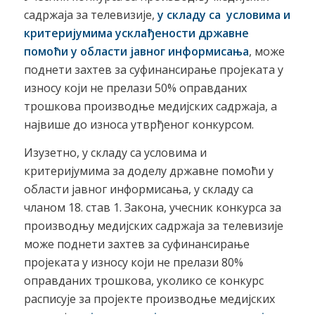
садржаја за телевизије,
у складу са
условима и
критеријумима усклађености државне
помоћи у области јавног информисања
, може
поднети захтев за суфинансирање пројеката у
износу који не прелази 50% оправданих
трошкова производње медијских садржаја, а
највише до износа утврђеног конкурсом.
Изузетно, у складу са условима и
критеријумима за доделу државне помоћи у
области јавног информисања, у складу са
чланом 18. став 1. Закона, учесник конкурса за
производњу медијских садржаја за телевизије
може поднети захтев за суфинансирање
пројеката у износу који не прелази 80%
оправданих трошкова, уколико се конкурс
расписује за пројекте производње медијских