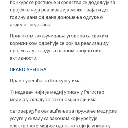
Конкурс се расписује и средства се додељују за
пројекте чија реализација може трајати до
годину дана од дана доношења одлуке о
додели средстава.
Приликом закључивања уговора са сваким
корисником одређује се рок за реализацију
пројекта, у складу са планом пројектних
активности.
ПРАВО УЧЕШЋА
Право учешћа на Конкурсу има:
1) издавач чији је медиј уписан у Регистар
медија у складу са законом, и који има
одговарајуће овлашћење за пружање медијске
услуге у складу са законом који уређује
електронске медије односно који је уписан у