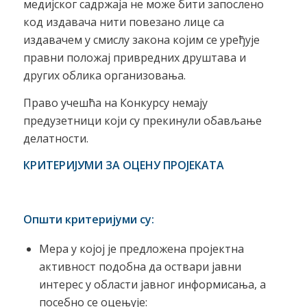
медијског садржаја не може бити запослено
код издавача нити повезано лице са
издавачем у смислу закона којим се уређује
правни положај привредних друштава и
других облика организовања.
Право учешћа на Конкурсу немају
предузетници који су прекинули обављање
делатности.
КРИТЕРИЈУМИ ЗА ОЦЕНУ ПРОЈЕКАТА
Општи критеријуми су:
Мера у којој је предложена пројектна
активност подобна да оствари јавни
интерес у области јавног информисања, а
посебно се оцењује: