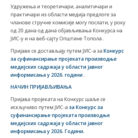
Удружења и теоретичари, аналитичари и
практичари из области медија предлоге за
чланове стручне комисије могу послати, у року
од 20 дана од дана објављивања Конкурса на
ЈИС-у и на веб-сајту Општине Топола .
Пријаве се достављају путем ЈИС-а за
Конкурс
за суфинансирање проjеката
производње
медијских садржаја у области јавног
информисања у 2026. години
.
НАЧИН ПРИЈАВЉИВАЊА
Пријава пројеката на Конкурс шаље се
искључиво путем ЈИС-а
за Конкурс за
суфинансирање проjеката производње
медијских садржаја у области јавног
информисања у 202
6
. Години.