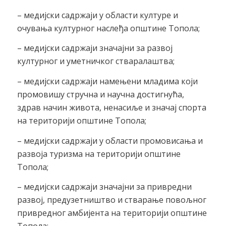
– медијски садржаји у области културе и
очувања културног наслеђа општине Топола;
– медијски садржаји значајни за развој
културног и уметничког стваралаштва;
– медијски садржаји намењени младима који
промовишу стручна и научна достигнућа,
здрав начин живота, ненасиље и значај спорта
на територији општине Топола;
– медијски садржаји у области промовисања и
развоја туризма на територији општине
Топола;
– медијски садржаји значајни за привредни
развој, предузетништво и стварање повољног
привредног амбијента на територији општине