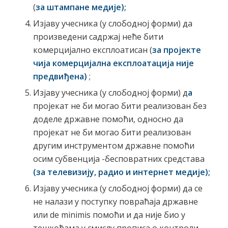
(
за штампане медије);
Изјаву учесника (у слободној форми) да
произведени садржај неће бити
комерцијално експлоатисан (
за пројекте
чија комерцијална експлоатација није
предвиђена)
;
Изјаву учесника (у слободној форми) д
а
пројекат не би могао бити реализован без
доделе државне помоћи, односно да
пројекат не би могао бити реализован
другим инструментом државне помоћи
осим субвенција -бесповратних средстава
(за телевизију, радио и интернет медије);
Изјаву учесника (у слободној форми) да се
не налази у поступку повраћаја државне
или de minimis помоћи и да није био у