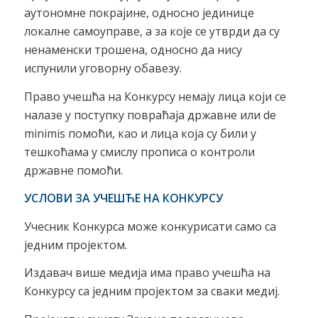
аутономне покрајине, односно јединице
локалне самоуправе, а за које се утврди да су
ненаменски трошена, односно да нису
испунили уговорну обавезу.
Право учешћа на Конкурсу немају лица који се
налазe у поступку повраћаја државне или de
minimis помоћи, као и лица која су били у
тешкоћама у смислу прописа о контроли
државне помоћи.
УСЛОВИ ЗА УЧЕШЋЕ НА КОНКУРСУ
Учесник Конкурса може конкурисати само са
jедним проjектом.
Издавач више медија има право учешћа на
Конкурсу са једним пројектом за сваки медиј.