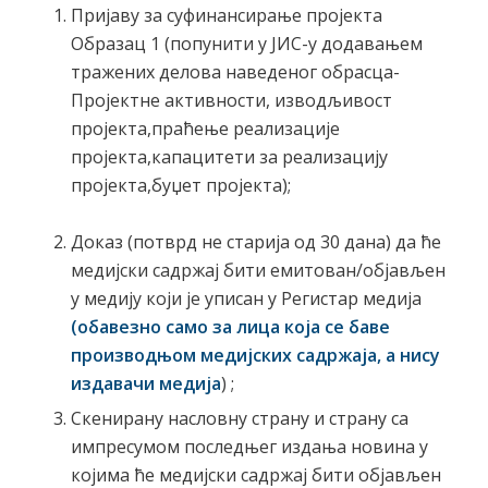
Пријаву за суфинансирање пројекта
Образац 1 (попунити у ЈИС-у додавањем
тражених делова наведеног обрасца-
Пројектне активности, изводљивост
пројекта,праћење реализације
пројекта,капацитети за реализацију
пројекта,буџет пројекта);
Доказ (потврд не старија од 30 дана) да ће
медијски садржаj бити емитован/објављен
у медију који је уписан у Регистар медија
(обавезно само за лица
која се баве
производњом медијских садржаја, а нису
издавачи медија
) ;
Скенирану насловну страну и страну са
импресумом последњег издања новина у
којима ће медијски садржај бити објављен