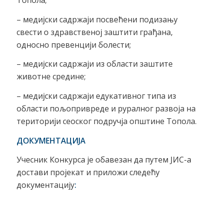
Топола;
– медијски садржаји посвећени подизању
свести о здравственој заштити грађана,
односно превенцији болести;
– медијски садржаји из области заштите
животне средине;
– медијски садржаји едукативног типа из
области пољопривреде и руралног развоја на
територији сеоског подручја општине Топола.
ДОКУМЕНТАЦИЈA
Учесник Конкурса је обавезан да путем ЈИС-а
достави пројекат и приложи следећу
документацију
: