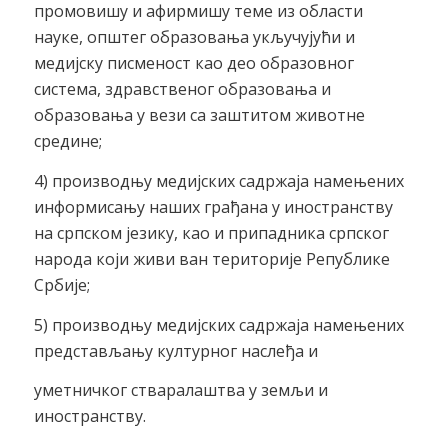
промовишу и афирмишу теме из области
науке, општег образовања укључујући и
медијску писменост као део образовног
система, здравственог образовања и
образовања у вези са заштитом животне
средине;
4) производњу медијских садржаја намењених
информисању наших грађана у иностранству
на српском језику, као и припадника српског
народа који живи ван територије Републике
Србије;
5) производњу медијских садржаја намењених
представљању културног наслеђа и
уметничког стваралаштва у земљи и
иностранству.