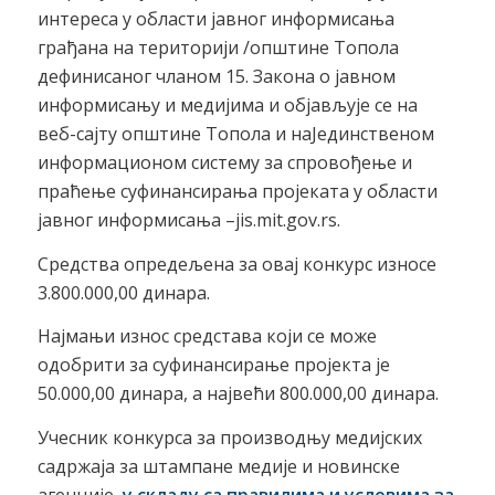
интереса у области јавног информисања
грађана на територији /општине Топола
дефинисаног чланом 15. Закона о јавном
информисању и медијима и објављује се на
веб-сајту општине Топола и наЈединственом
информационом систему за спровођење и
праћење суфинансирања пројеката у области
јавног информисања –jis.mit.gov.rs.
Средства опредељена за овај конкурс износе
3.800.000,00 динара.
Најмањи износ средстава који се може
одобрити за суфинансирање пројекта је
50.000,00 динара, а највећи 800.000,00 динара.
Учесник конкурса за производњу медијских
садржаја за штампане медије и новинске
агенције,
у складу са
правилима и условима за