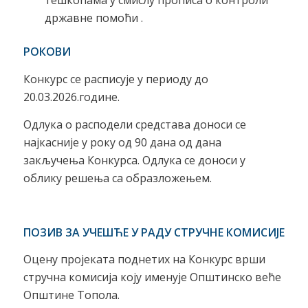
тешкоћама у смислу прописа о контроли
државне помоћи .
РОКОВИ
Конкурс се расписује у периоду до
20.03.2026.године.
Одлука о расподели средстава доноси се
најкасније у року од 90 дана од дана
закључења Конкурса. Одлука се доноси у
облику решења са образложењем.
ПОЗИВ ЗА УЧЕШЋЕ У РАДУ СТРУЧНЕ КОМИСИЈЕ
Оцену пројеката поднетих на Конкурс врши
стручна комисија коју именује Општинско веће
Општине Топола.