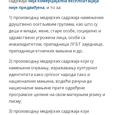
садржаја
чија комерцијална експлоатација
није предвиђена
, и то за:
1) производњу медијских садржаја намењених
друштвено осетљивим групама, као што су
деца и млади, жене, старе особе, социјално и
здравствено угрожена лица, особе са
инвалидитетом, припадници ЛГБТ заједнице,
припадници етничких мањина и др.;
2) производњу медијских садржаја који су
намењени очувању, изражавању културног
идентитета како српског народа тако и
националних мањина, водећи рачуна да
националне мањине прате одређене
програмске целине на свом матерњем језику и
писму;
3) производњу медијских садржаја који