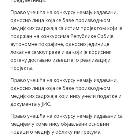
предузетници.
Право учешћа на конкурсу немају издавачи,
односно лица која се баве производњом
медијских садржаја са истим пројектом који је
подржан на конкурсима Републике Србије,
аутономне покрајине, односно јединице
локалне самоуправе и за који је корисник
органу доставио извештај о реализацији
пројекта.
Право учешћа на конкурсу немају издавачи,
односно лица која се баве производњом
медијских садржаја који нису унели податке и
документа у ЈИС.
Право учешћа на конкурсу немају издавачи са
медијем у коме нису објављени основни
подаци о медију у облику импресума.