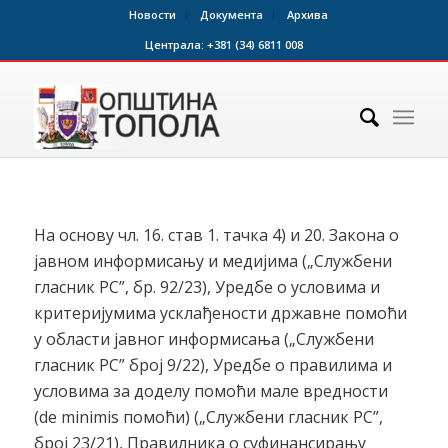
Новости
Документа
Архива
Централа:
+381 (34) 6811 008
На основу чл. 16. став 1. тачка 4) и 20. Закона о
јавном информисању и медијима („Службени
гласник РС”, бр. 92/23), Уредбе о условима и
критеријумима усклађености државне помоћи
у области јавног информисања („Службени
гласник РС” број 9/22), Уредбе о правилима и
условима за доделу помоћи мале вредности
(de minimis помоћи) („Службени гласник РС”,
број 23/21), Правилника о суфинансирању