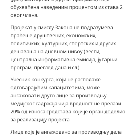
обухваћена наведеним процентом из става 2.
овог члана.
Пројекат у смислу Закона не подразумева
праћење друштвених, економских,
политичких, културних, спортских и других
дешавања на дневном нивоу (вести,
централна информативна емисија, јутарњи
програм, преглед дана и сл.).
Учесник конкурса, који не располаже
одговарајућим капацитетима, може
ангажовати друго лице за производњу
медијског садржаја чија вредност не прелази
20% од износа средстава који је орган доделио
за реализацију пројекта.
Лице које је ангажовано за производњу дела