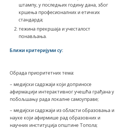
штампу, у последњих годину дана, због
кршења професионалних и етичких
стандарда;
тежина прекршаја и учесталост
понављања.
Ближи критеријуми су:
Обрада приоритетних тема:
– медијски садржаји који доприносе
афирмацији интерактивног учешћа грађана у
побољшању рада локалне самоуправе;
– медијски садржаји из области образовања и
науке који афирмише рад образовних и
научних институција општине Топола;