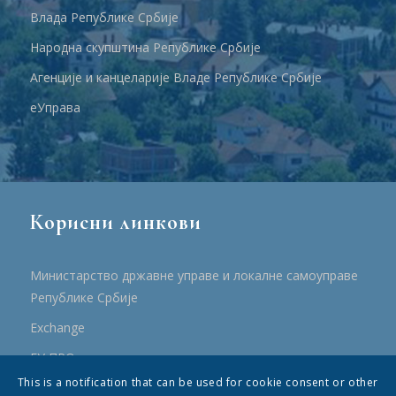
Влада Републике Србије
Народна скупштина Републике Србије
Агенције и канцеларије Владе Републике Србије
еУправа
Корисни линкови
Министарство државне управе и локалне самоуправе
Републике Србије
Еxchange
ЕУ ПРО
This is a notification that can be used for cookie consent or other
ПРРР