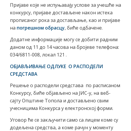
Пријаве које не испуњавају услове за учешће на
конкурсу, пријаве достављене након истека
прописаног рока за достављање, као и пријаве
на
погрешном обрасцу
, биће одбачене.
Додатне информациjе могу се добити радним
даном од 11 до 14 часова на бројеве телефона:
034/6811-008, локал 121 .
ОБЈАВЉИВАЊЕ ОДЛУКЕ О РАСПОДЕЛИ
СРЕДСТАВА
Решење о расподели средстава по расписаном
Конкурсу, биће обjављено на ЈИС-у, на веб-
сајту Општине Топола и достављено свим
учесницима Конкурса у електронској форми.
Уговор ће се закључити само са лицем коме су
додељена средства, а коме рачун у моменту