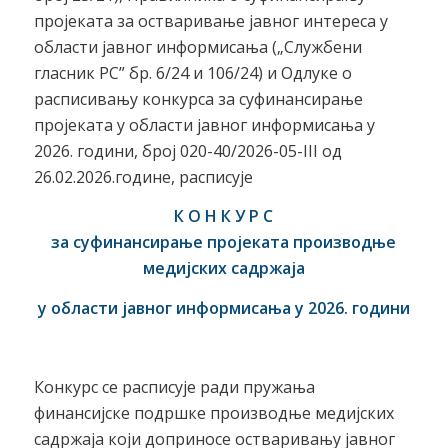
пројеката за остваривање јавног интереса у
области јавног информисања („Службени
гласник РС” бр. 6/24 и 106/24) и Одлуке о
расписивању конкурса за суфинансирање
пројеката у области јавног информисања у
2026. години, број 020-40/2026-05-III од
26.02.2026.године, расписуjе
К О Н К У Р С
за суфинансирање проjеката
производњ
е
медијских садржаја
у области јавног информисања
у 2026
.
годи
н
и
Конкурс се расписује ради пружања
финансијске подршке производње медијских
садржаја који доприносе остваривању јавног