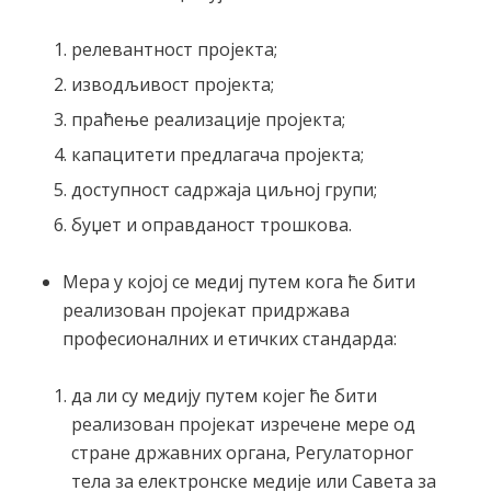
релевантност пројекта;
изводљивост пројекта;
праћење реализације пројекта;
капацитети предлагача пројекта;
доступност садржаја циљној групи;
буџет и оправданост трошкова.
Мера у којој се медиј путем кога ће бити
реализован пројекат придржава
професионалних и етичких стандарда:
да ли су медију путем којег ће бити
реализован пројекат изречене мере од
стране државних органа, Регулаторног
тела за електронске медије или Савета за