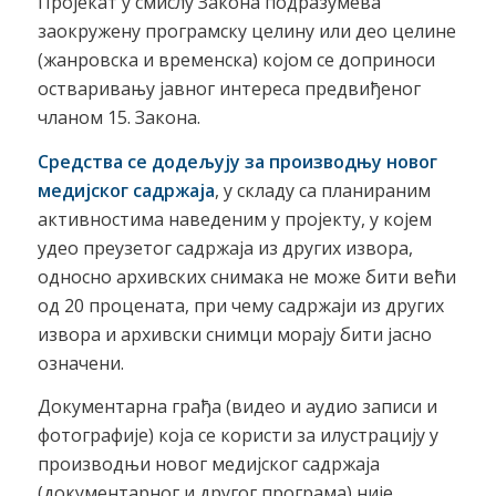
Пројекат у смислу Закона подразумева
заокружену програмску целину или део целине
(жанровска и временска) којом се доприноси
остваривању јавног интереса предвиђеног
чланом 15. Закона.
Средства се додељују за производњу новог
медијског садржаја
, у складу са планираним
активностима наведеним у пројекту, у којем
удео преузетог садржаја из других извора,
односно архивских снимака не може бити већи
од 20 процената, при чему садржаји из других
извора и архивски снимци морају бити јасно
означени.
Документарна грађа (видео и аудио записи и
фотографије) која се користи за илустрацију у
производњи новог медијског садржаја
(документарног и другог програма) није