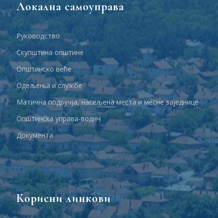
Локална самоуправа
Руководство
Скупштина општине
Општинско веће
Одељења и службе
Матична подручја, насељена места и месне заједнице
Општинска управа-водич
Документа
Корисни линкови