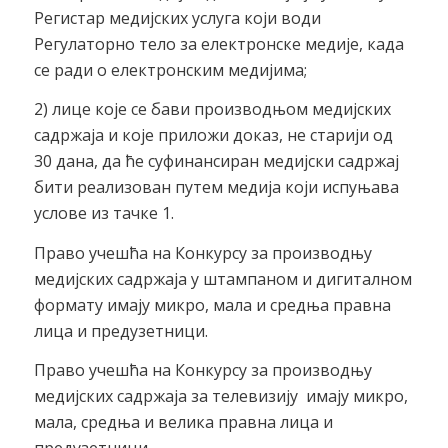
Регистар медијских услуга који води
Регулаторно тело за електронске медије, када
се ради о електронским медијима;
2) лице које се бави производњом медијских
садржаја и које приложи доказ, не старији од
30 дана, да ће суфинансиран медијски садржај
бити реализован путем медија који испуњава
услове из тачке 1.
Право учешћа на Конкурсу за производњу
медијских садржаја у штампаном и дигиталном
формату имају микро, мала и средња правна
лица и предузетници.
Право учешћа на Конкурсу за производњу
медијских садржаја за телевизију имају микро,
мала, средња и велика правна лица и