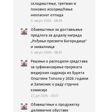
складиштење, третман и
поновно искоришћење
неопасног отпада
3. август 2026. - 08:49
Обавештење за достављање
предлога за доделу награда
„Рођење пресвете Богородице“
и захвалница
3. август 2026. - 08:35
Решење о расподели средстава
за суфинансирање пројеката
медијских садржаја из буџета
Општине Топола у 2026. години
и Записник о раду стручне
комисије
27. јул 2026. - 20:37
Обавештење о продужетку
делимичне обуставе