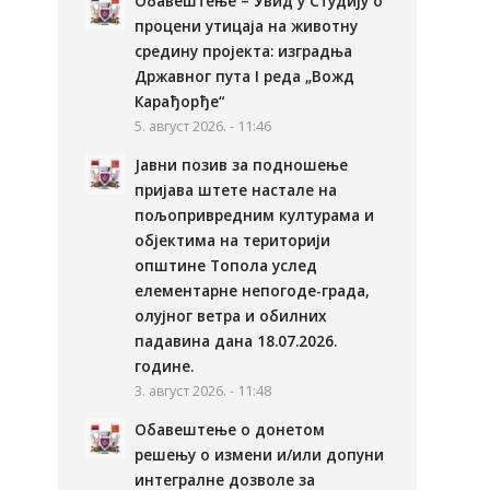
Обавештење – Увид у Студију о
процени утицаја на животну
средину пројекта: изградња
Државног пута I реда „Вожд
Карађорђе“
5. август 2026. - 11:46
Јавни позив за подношење
пријава штете настале на
пољопривредним културама и
објектима на територији
општине Топола услед
елементарне непогоде-града,
олујног ветра и обилних
падавина дана 18.07.2026.
године.
3. август 2026. - 11:48
Обавештење о донетом
решењу о измени и/или допуни
интегралне дозволе за