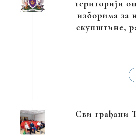
територији оп
изборима за 
скупштине, ра
Сви грађани 