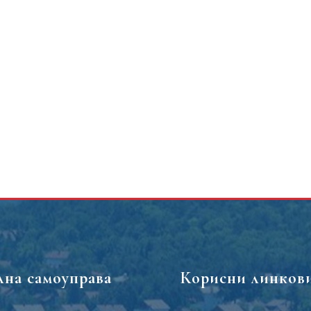
лна самоуправа
Корисни линков