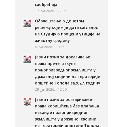
саобраћаја
17. јул 2026. - 22:05
Обавештење о донетом
решењу којим је дата сагланост
на Студију о процени утицаја на
животну средину
6. јул 2026. - 10:35
Јавни позив за доказивање
права пречег закупа
пољопривредног земљишта у
државној својини на територији
општине Топола за2027. годину
29. јун 2026. - 12:50
Јавни позив за остваривање
права коришћења без плаћања
наканде пољопривредног
земљишта у државној својини
на територији општине Топола