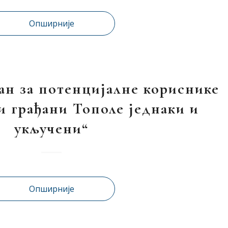
Опширније
н за потенцијалне кориснике
и грађани Тополе једнаки и
укључени“
Опширније