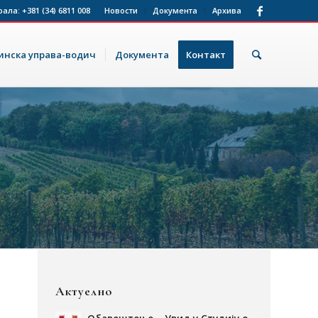
рала:
+381 (34) 6811 008
Новости
Документа
Архива
нска управа-водич
Документа
Контакт
Актуелно