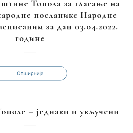
штине Топола за гласање на
народне посланике Народне
списаним за дан 03.04.2022.
године
Опширније
Тополе – једнаки и укључени