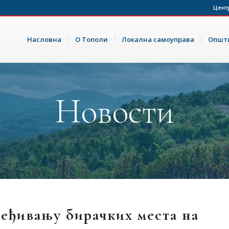
Цент
Насловна
О Тополи
Локална самоуправа
Општи
Новости
ређивању бирачких места на