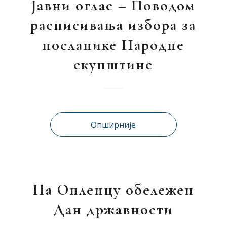
Јавни оглас – Поводом
расписивања избора за
посланике Народне
скупштине
Опширније
На Опленцу обележен
Дан државности