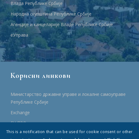
Влада Републике Србије
Народна скупштина Републике Србије
Агенције и канцеларије Владе Републике Србије
еУправа
Корисни линкови
Министарство државне управе и локалне самоуправе
Републике Србије
Еxchange
ЕУ ПРО
This is a notification that can be used for cookie consent or other
ПРРР