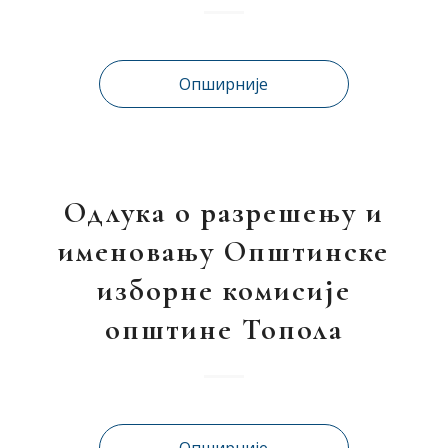
Опширније
Одлука о разрешењу и
именовању Општинске
изборне комисије
општине Топола