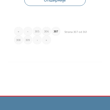
Опширније
«
‹
305
306
307
Strana 307 od 361
308
309
›
»