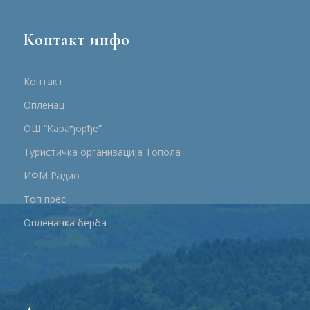
Контакт инфо
Контакт
Опленац
ОШ “Карађорђе”
Туристичка организација Топола
ИФМ Радио
Топ прес
Опленачка берба