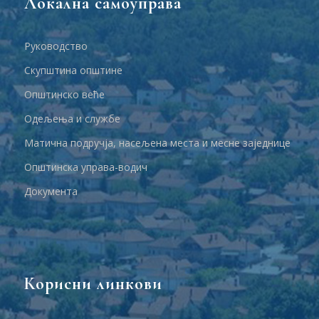
Локална самоуправа
Руководство
Скупштина општине
Општинско веће
Одељења и службе
Матична подручја, насељена места и месне заједнице
Општинска управа-водич
Документа
Корисни линкови