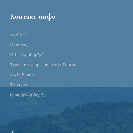
Контакт инфо
Контакт
Опленац
ОШ “Карађорђе”
Туристичка организација Топола
ИФМ Радио
Топ прес
Опленачка берба