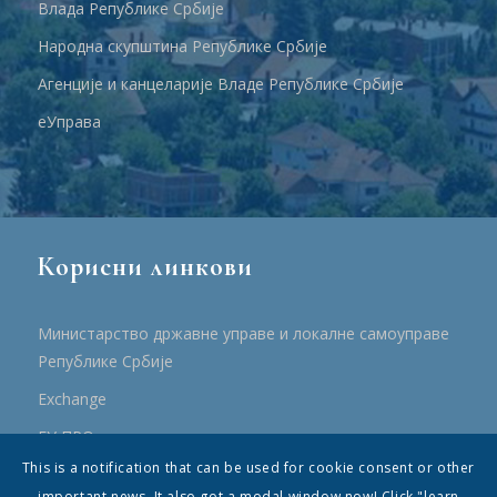
Влада Републике Србије
Народна скупштина Републике Србије
Агенције и канцеларије Владе Републике Србије
еУправа
Корисни линкови
Министарство државне управе и локалне самоуправе
Републике Србије
Еxchange
ЕУ ПРО
This is a notification that can be used for cookie consent or other
ПРРР
important news. It also got a modal window now! Click "learn