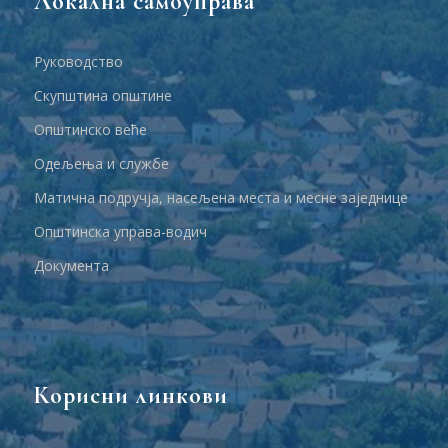
Локална самоуправа
Руководство
Скупштина општине
Општинско веће
Одељења и службе
Матична подручја, насељена места и месне заједнице
Општинска управа-водич
Документа
Корисни линкови