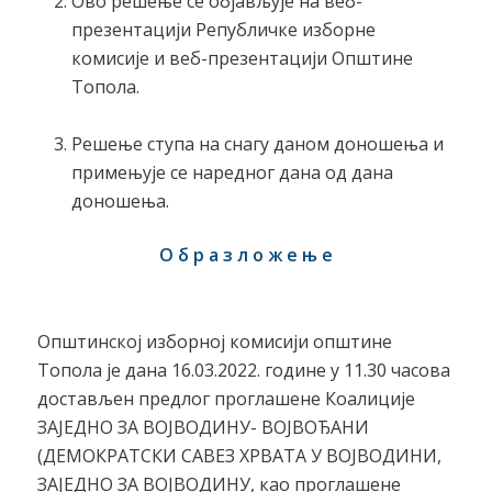
Ово решење се објављује на веб-
презентацији Републичке изборне
комисије и веб-презентацији Општине
Топола.
Решење ступа на снагу даном доношења и
примењује се наредног дана од дана
доношења.
О б р а з л о ж е њ е
Општинској изборној комисији општине
Топола је дана 16.03.2022. године у 11.30 часова
достављен предлог проглашене Коалиције
ЗАЈЕДНО ЗА ВОЈВОДИНУ- ВОЈВОЂАНИ
(ДЕМОКРАТСКИ САВЕЗ ХРВАТА У ВОЈВОДИНИ,
ЗАЈЕДНО ЗА ВОЈВОДИНУ, као проглашене