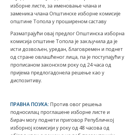
изборне листе, за именовање члана и
заменика члана Општинске изборне комисије
општине Топола у проширеном саставу
Разматрајући овај предлог Општинска изборна
комисија општине Топола је закључила да је
исти дозвољен, уредан, благовремен и поднет
од стране овлашћеног лица, па је поступајући у
прописаном законском року од 24 часа од
пријема предлогадонела решење као у
диспозитиву.
ПРАВНА ПОУКА:
Против овог решења
подносилац проглашене изборне листе и
бирач могу поднети приговор Републичкој
изборној комисији у року од 48 часова од