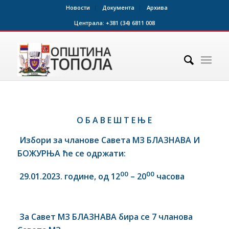
Новости
Документа
Архива
Централа:
+381 (34) 6811 008
О Б А В Е Ш Т Е Њ Е
Избори за чланове Савета МЗ БЛАЗНАВА И
БОЖУРЊА ће се одржати:
00
00
29.01.2023. године, од 12
– 20
часова
За Савет МЗ БЛАЗНАВА бира се 7 чланова