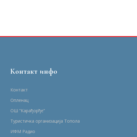
Контакт инфо
Контакт
Опленац
ОШ “Карађорђе”
Туристичка организација Топола
ИФМ Радио