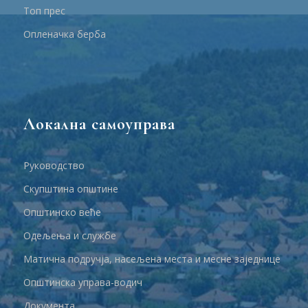
Топ прес
Опленачка берба
Локална самоуправа
Руководство
Скупштина општине
Општинско веће
Одељења и службе
Матична подручја, насељена места и месне заједнице
Општинска управа-водич
Документа