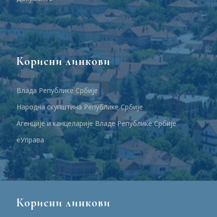
Корисни линкови
Влада Републике Србије
Народна скупштина Републике Србије
Агенције и канцеларије Владе Републике Србије
еУправа
Корисни линкови