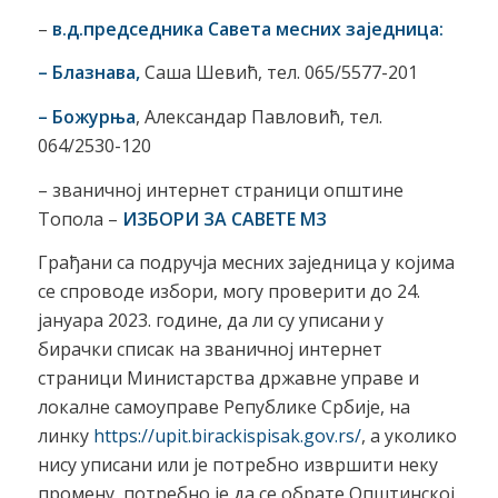
–
в.д.председника Савета месних заједница:
– Блазнава,
Саша Шевић, тел. 065/5577-201
– Божурња
, Александар Павловић, тел.
064/2530-120
– званичној интернет страници општине
Топола –
ИЗБОРИ ЗА САВЕТЕ МЗ
Грађани са подручја месних заједница у којима
се спроводе избори, могу проверити до 24.
јануара 2023. године, да ли су уписани у
бирачки списак на званичној интернет
страници Министарства државне управе и
локалне самоуправе Републике Србије, на
линку
https://upit.birackispisak.gov.rs/
, а уколико
нису уписани или је потребно извршити неку
промену, потребно је да се обрате Општинској