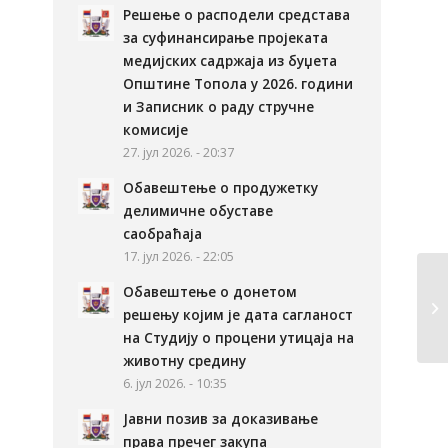
Решење о расподели средстава
за суфинансирање пројеката
медијских садржаја из буџета
Општине Топола у 2026. години
и Записник о раду стручне
комисије
27. јул 2026. - 20:37
Обавештење о продужетку
делимичне обуставе
саобраћаја
17. јул 2026. - 22:05
Обавештење о донетом
решењу којим је дата сагланост
на Студију о процени утицаја на
животну средину
6. јул 2026. - 10:35
Јавни позив за доказивање
права пречег закупа