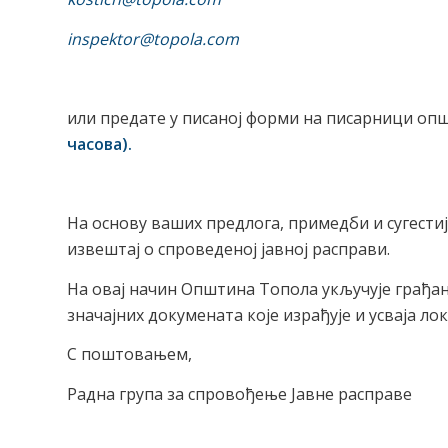
inspektor@topola.com
или предате у писаној форми на писарници о
часова).
На основу ваших предлога, примедби и сугести
извештај о спроведеној јавној расправи.
На овај начин Општина Топола укључује грађан
значајних докумената које израђује и усваја ло
С поштовањем,
Радна група за спровођење Јавне расправе