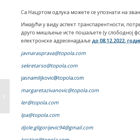
Са Нацртом одлука можете се упознати на зва
Имајући у виду аспект транспарентности, потре
друго мишљење исте пошаљете (у слободној фо
електронске адресенајдаље
до 08.12.202
2
. годи
javnarasprava@topola.com
sekretarso
@topola.com
jasnamiljkovic@topola.com
Упитник о квалитету
margaretazivanovic@topola.com
живота на
ler@topola.com
територији...
lpa@topola.com
djole.gligorijevic94@gmail.com
kosticn@topola.com