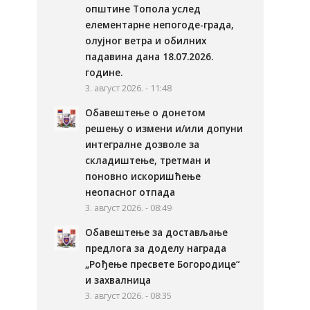
општине Топола услед
елементарне непогоде-града,
олујног ветра и обилних
падавина дана 18.07.2026.
године.
3. август 2026. - 11:48
Обавештење о донетом
решењу о измени и/или допуни
интегралне дозволе за
складиштење, третман и
поновно искоришћење
неопасног отпада
3. август 2026. - 08:49
Обавештење за достављање
предлога за доделу награда
„Рођење пресвете Богородице“
и захвалница
3. август 2026. - 08:35