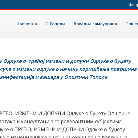
Цент
Насловна
О Тополи
Локална самоуправа
Општи
ту Одлуке о трећој измени и допуни Одлуке о буџету
луке о измени одлуке о начину коришћења површина
манифестација и вашара у Општини Топола
 ТРЕЋОЈ ИЗМЕНИ И ДОПУНИ Одлуке о буџету Општине
датака и консултација са релевантним субјектима
Одлуке о ТРЕЋОЈ ИЗМЕНИ И ДОПУНИ Одлуке о буџету
уке о измени одлуке о начину коришћења површина