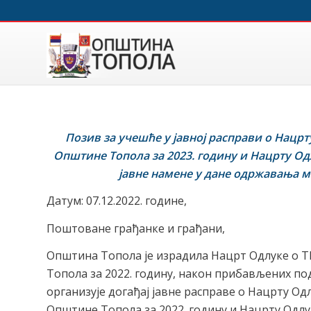
Позив за учешће у јавној расправи о Нацр
Општине
Топола
за 2023. годину и
Нацрту Од
јавне намене у дане одржавања 
Датум: 07.12.2022. године,
Поштоване грађанке и грађани,
Општина Топола је израдила Нацрт Одлуке о
Топола за 2022. годину, након прибављених по
организује догађај јавне расправе о Нацрту 
Општине Топола за 2022. годину и Нацрту Одл