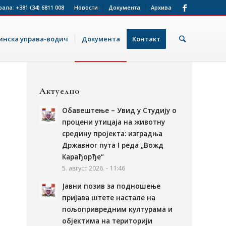
рала:
+381 (34) 6811 008
Новости
Документа
Архива
нска управа-водич
Документа
Контакт
Актуелно
Обавештење – Увид у Студију о
процени утицаја на животну
средину пројекта: изградња
Државног пута I реда „Вожд
Карађорђе“
5. август 2026. - 11:46
Јавни позив за подношење
пријава штете настале на
пољопривредним културама и
објектима на територији