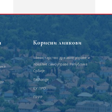
и
Корисни линкови
Министарство државне управе и
локалне самоуправе Републике
ике
Србије
Еxchange
аде
ЕУ ПРО
ПРРР