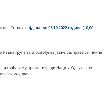
пштине Топола
најдаље до 08.10.202
2
.године (10,00
ја Радна група за спровођење јавне расправе сачиниће
е и грађанке у процес изради Нацрта Одлука као
кална самоуправа.