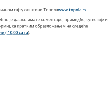
ничном сајту општине Топола
www.topola.rs
бно је да ако имате коментаре, примедбе, сугестије и
рми), са кратким образложењем на следеће
не (
1
0,00 сати
):