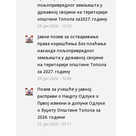
пољопривредног земљишта у
државној својини на територији
општине Топола за2027. годину
29. јун 2026. - 12:50
Јавни позив за остваривање
права коришћења без плаћања
наканде пољопривредног
земљишта у државној својини
на територији општине Топола
за 2027. годину
29. јун 2026. - 12:43
Позив за учешће у јавној
расправи о Нацрту Одлуке о
Првој измени и допуни Одлуке
о буџету Општине Топола за
2026. години
22. јун 2026. - 07:11