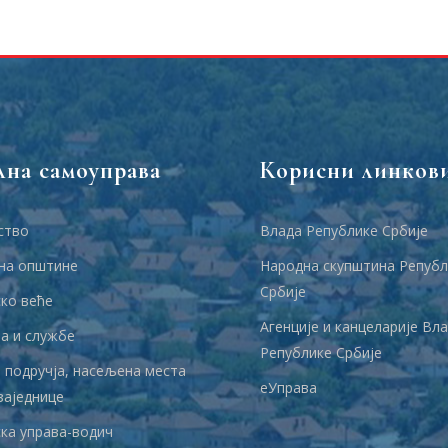
лна самоуправа
Корисни линков
ство
Влада Републике Србије
на општине
Народна скупштина Републ
Србије
ко веће
Агенције и канцеларије Вл
 и службе
Републике Србије
 подручја, насељена места
еУправа
заједнице
ка управа-водич