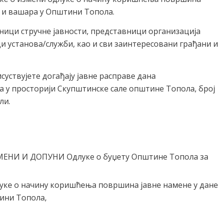
 и вашара у Општини Топола.
вници стручне јавности, представници организација
 установа/служби, као и сви заинтересовани грађани и
суствујете догађају јавне расправе дана
ова у просторији Скупштинске сале општине Топола, број
ли.
МЕНИ И ДОПУНИ Одлуке о буџету Општине Топола за
уке о начину коришћења површина јавне намене у дане
ини Топола,