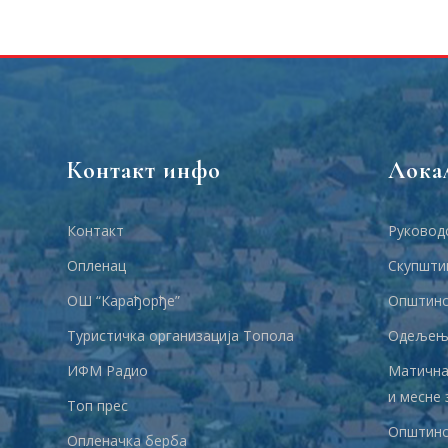
Контакт инфо
Лока
Контакт
Руковод
Опленац
Скупшти
ОШ “Карађорђе”
Општинс
Туристичка организација Топола
Одељења
ИФМ Радио
Матична
и месне 
Топ прес
Општинс
Опленачка берба