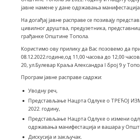
јавне намене у дане одржавања манифестација
На догађај јавне расправе се позивају предста
цивилног друштва, предузетника, представници
грађанке Општине Топола.
Користимо ову прилику да Вас позовемо да при
08.12.2022.године,од 11,00 часова до 12,00 час
20, ул.Булевар Краља Александра I број 9 у Топо
Програм јавне расправе садржи:
Уводну реч,
Представљање Нацрта Одлуке о ТРЕЋОЈ ИЗ
2022. годину,
Представљање Нацрта Одлуке о измени одл
одржавања манифестација и вашара у Општ
Дискусија и закључак.