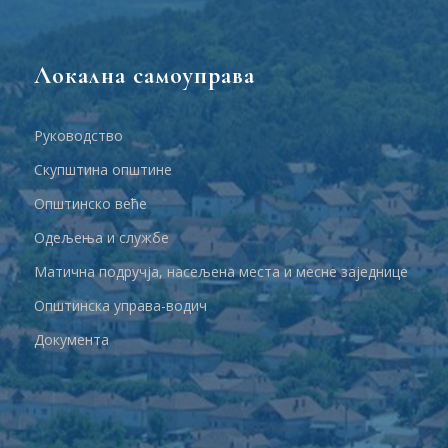
Локална самоуправа
Руководство
Скупштина општине
Општинско веће
Одељења и службе
Матична подручја, насељена места и месне заједнице
Општинска управа-водич
Документа