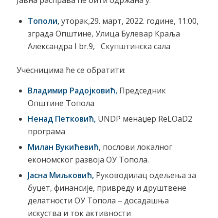
Јавна расправа ће бити одржана у:
Тополи
,
уторак,29. март, 2022. године, 11:00,
зграда Општине, Улица Булевар Краља
Александра I br.9, Скупштинска сала
Учесницима ће се обратити:
Владимир Радојковић,
Председник
Општине Топола
Ненад Петковић,
UNDP менаџер ReLOaD2
програма
Милан Вукићевић
, послови локалног
економског развоја ОУ Топола.
J
асна Миљковић,
Руководилац одељења за
буџет, финансије, привреду и друштвене
делатности ОУ Топола – досадашња
искуства и ток активности