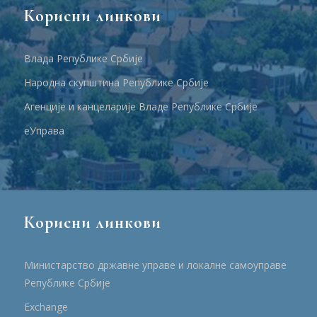
Корисни линкови
Влада Републике Србије
Народна скупштина Републике Србије
Агенције и канцеларије Владе Републике Србије
еУправа
Корисни линкови
Министарство државне управе и локалне самоуправе
Републике Србије
Еxchange