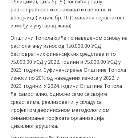
облицима), циљ бр. 5 (Постићи родну
равноправност и оснаживати све жене и
девојчице) и циљ бр. 10 (Смањити неједнакост
између и унутар држава).
Општини Топола биће по наведеном основу на
располагању износ од 150.000,00 УСД
бесповратних финансијских средстава и то
75.000,00 УСД у 2022. години и 75.000,00 УСД у
2023. години. Суфинансирање Општине Топола
износи по 20% од наведених износа у 2022. и
2023. години. У 2024. години Општина Топола
ће самостално, односно само са својим
средствима, реализовати, у складу са
пројектом дефинисаном методологијом,
финансирање пројеката организација
цивилног друштва.