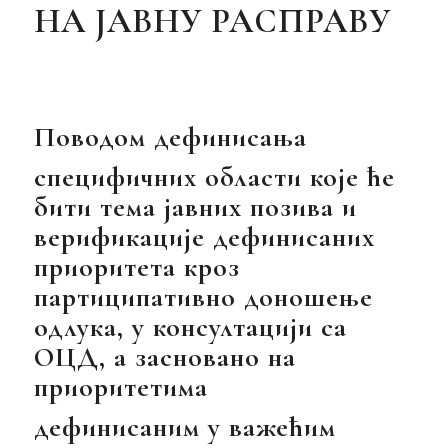
НА ЈАВНУ РАСПРАВУ
Поводом дефинисања
специфичних области које ће
бити тема јавних позива и
верификације дефинисаних
приоритета кроз
партиципативно доношење
одлука, у консултацији са
ОЦД, а засновано на
приоритетима
дефинисаним у важећим