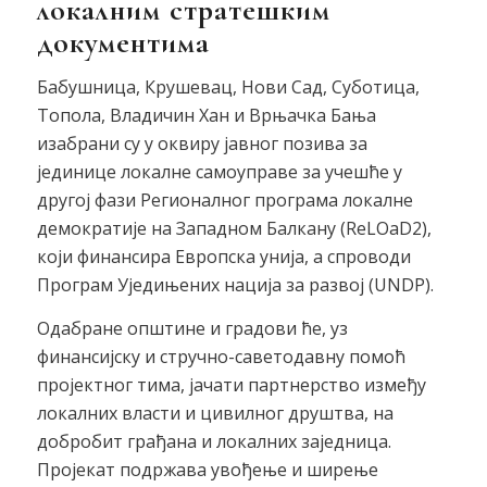
локалним стратешким
документима
Бабушница, Крушевац, Нови Сад, Суботица,
Топола, Владичин Хан и Врњачка Бања
изабрани су у оквиру јавног позива за
јединице локалне самоуправе за учешће у
другој фази Регионалног програма локалне
демократије на Западном Балкану (ReLOaD2),
који финансира Европска унија, а спроводи
Програм Уједињених нација за развој (UNDP).
Одабране општине и градови ће, уз
финансијску и стручно-саветодавну помоћ
пројектног тима, јачати партнерство између
локалних власти и цивилног друштва, на
добробит грађана и локалних заједница.
Пројекат подржава увођење и ширење