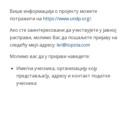
Више информација о пројекту можете
потражити на
https://www.undp.org/
.
Ако сте заинтересовани да учествујете у јавној
расправи, молимо Вас да пошаљете пријаву на
следећу мејл адресу:
ler@topola.com
Молимо вас да у пријави наведете:
Име/на учесника, организацију коју
представља/ју, адресу и контакт податке
учесника