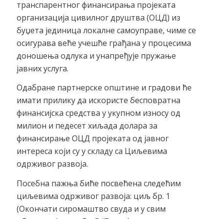
транспарентног финансирања пројеката
организација цивилног друштва (ОЦД) из
буџета јединица локалне самоуправе, чиме се
осигурава веће учешће грађана у процесима
доношења одлука и унапређује пружање
јавних услуга.
Одабране партнерске општине и градови ће
имати прилику да искористе бесповратна
финансијска средства у укупном износу од
милион и педесет хиљада долара за
финансирање ОЦД пројеката од јавног
интереса који су у складу са Циљевима
одрживог развоја.
Посебна пажња биће посвећена следећим
циљевима одрживог развоја: циљ бр. 1
(Окончати сиромаштво свуда и у свим