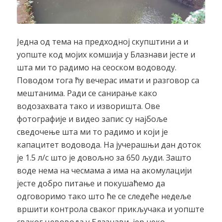
Једна од тема на предходној скупштини а и
уопште код мојих комшија у Блазнави јесте и
шта ми то радимо на сеоском водоводу.
Поводом тога ћу вечерас имати и разговор са
мештанима. Ради се санирање како
водозахвата тако и изворишта. Ове
фотографије и видео запис су најбоље
сведочење шта ми то радимо и који је
капацитет водовода. На јучерашњи дан доток
је 1.5 л/с што је довољно за 650 људи. Зашто
воде нема на чесмама а има на акомулацији
јесте добро питање и покушаћемо да
одговоримо тако што ће се следеће недеље
вршити контрола сваког прикључака и уопште