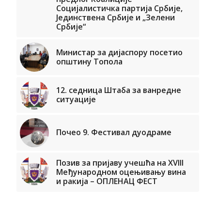
Социјалистичка партија Србије,
Јединствена Србије и „Зелени
Србије“
Министар за дијаспору посетио
општину Топола
12. седница Штаба за ванредне
ситуације
Почео 9. Фестивал дуодраме
Позив за пријаву учешћа на XVIII
Међународном оцењивању вина
и ракија – ОПЛЕНАЦ ФЕСТ