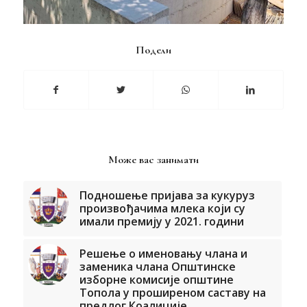
Подели
Може вас занимати
Подношење пријава за кукуруз
произвођачима млека који су
имали премију у 2021. години
Решење о именовању члана и
заменика члана Општинске
изборне комисије општине
Топола у проширеном саставу на
предлог Коалиције