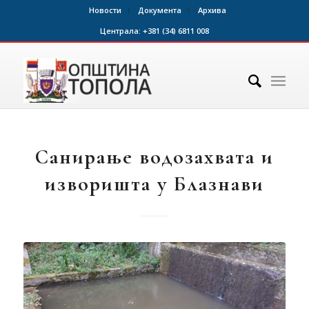
Новости
Документа
Архива
Централа:
+381 (34) 6811 008
Санирање водозахвата и
изворишта у Блазнави