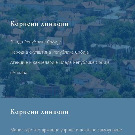
Корисни линкови
Влада Републике Србије
Народна скупштина Републике Србије
Агенције и канцеларије Владе Републике Србије
еУправа
Корисни линкови
Министарство државне управе и локалне самоуправе