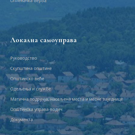
Опленачка берба
Локална самоуправа
Руководство
Скупштина општине
Општинско веће
Одељења и службе
Матична подручја, насељена места и месне заједнице
Општинска управа-водич
Документа