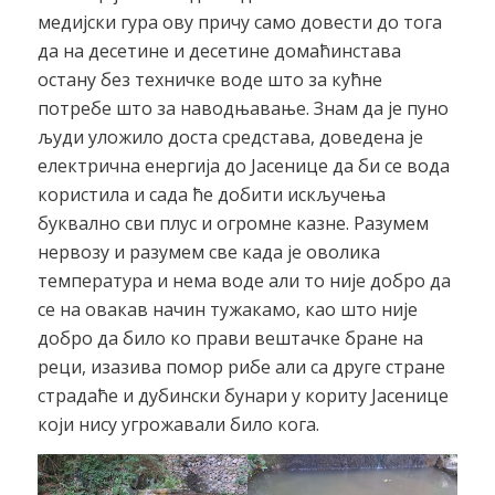
медијски гура ову причу само довести до тога
да на десетине и десетине домаћинстава
остану без техничке воде што за кућне
потребе што за наводњавање. Знам да је пуно
људи уложило доста средстава, доведена је
електрична енергија до Јасенице да би се вода
користила и сада ће добити искључења
буквално сви плус и огромне казне. Разумем
нервозу и разумем све када је оволика
температура и нема воде али то није добро да
се на овакав начин тужакамо, као што није
добро да било ко прави вештачке бране на
реци, изазива помор рибе али са друге стране
страдаће и дубински бунари у кориту Јасенице
који нису угрожавали било кога.