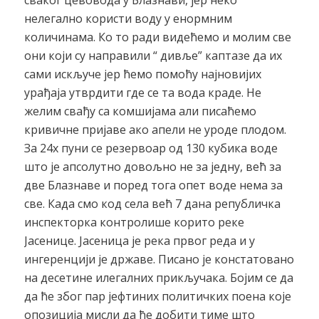
сваког цевовода у Блазнави, јер неко
нелегално користи воду у енормним
количинама. Ко то ради видећемо и молим све
они који су направили “ дивље” каптазе да их
сами искључе јер ћемо помоћу најновијих
урађаја утврдити где се та вода краде. Не
желим свађу са комшијама али писаћемо
кривичне пријаве ако апели не уроде плодом.
За 24х пуни се резервоар од 130 кубика воде
што је апсолутно довољно не за једну, већ за
две Блазнаве и поред тога опет воде нема за
све. Када смо код села већ 7 дана републичка
инспекторка контролише корито реке
Јасенице. Јасеница је река првог реда и у
ингеренцији је државе. Писано је констатовано
на десетине илегалних прикључака. Бојим се да
да ће због пар јефтиних политичких поена које
опозиција мисли да ће добити тиме што