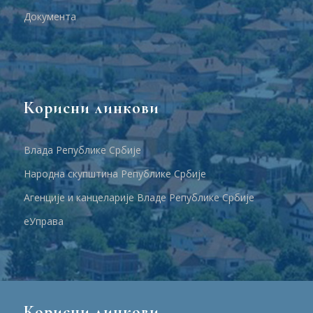
Документа
Корисни линкови
Влада Републике Србије
Народна скупштина Републике Србије
Агенције и канцеларије Владе Републике Србије
еУправа
Корисни линкови