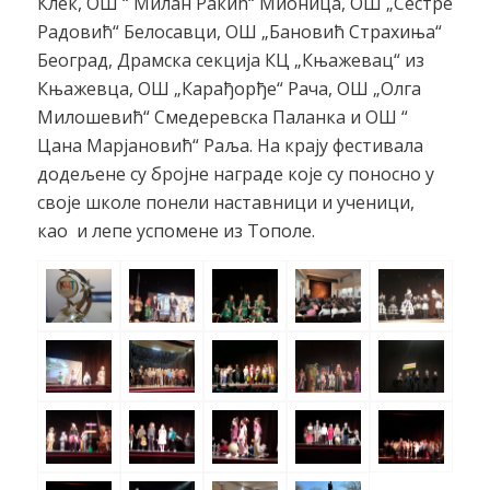
Клек, ОШ “ Милан Ракић“ Мионица, ОШ „Сестре
Радовић“ Белосавци, ОШ „Бановић Страхиња“
Београд, Драмска секција КЦ „Књажевац“ из
Књажевца, ОШ „Карађорђе“ Рача, ОШ „Олга
Милошевић“ Смедеревска Паланка и ОШ “
Цана Марјановић“ Раља. На крају фестивала
додељене су бројне награде које су поносно у
своје школе понели наставници и ученици,
као и лепе успомене из Тополе.