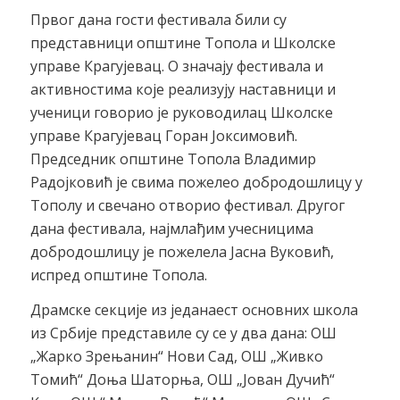
Првог дана гости фестивала били су
представници општине Топола и Школске
управе Крагујевац. О значају фестивала и
активностима које реализују наставници и
ученици говорио је руководилац Школске
управе Крагујевац Горан Јоксимовић.
Председник општине Топола Владимир
Радојковић је свима пожелео добродошлицу у
Тополу и свечано отворио фестивал. Другог
дана фестивала, најмлађим учесницима
добродошлицу је пожелела Јасна Вуковић,
испред општине Топола.
Драмске секције из једанаест основних школа
из Србије представиле су се у два дана: ОШ
„Жарко Зрењанин“ Нови Сад, ОШ „Живко
Томић“ Доња Шаторња, ОШ „Јован Дучић“