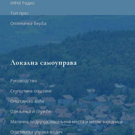
ИФМ Радио
Топ прес
Опленачка берба
Локална самоуправа
Руководство
Скупштина општине
Општинско веће
Одељења и службе
Матична подручја, насељена места и месне заједнице
Општинска управа-водич