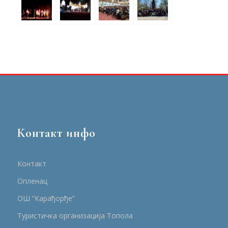
Контакт инфо
Контакт
Опленац
ОШ “Карађорђе”
Туристичка организација Топола