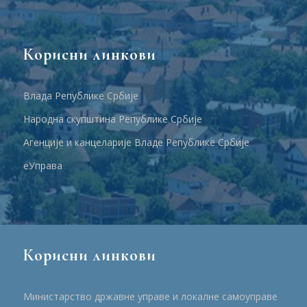
Корисни линкови
Влада Републике Србије
Народна скупштина Републике Србије
Агенције и канцеларије Владе Републике Србије
еУправа
Корисни линкови
Министарство државне управе и локалне самоуправе