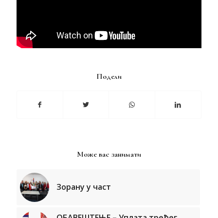
Подели
Може вас занимати
Зорану у част
ОБАВЕШТЕЊЕ – Уплата трећег