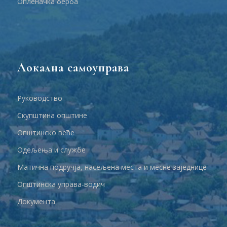
Опленачка берба
Локална самоуправа
Руководство
Скупштина општине
Општинско веће
Одељења и службе
Матична подручја, насељена места и месне заједнице
Општинска управа-водич
Документа