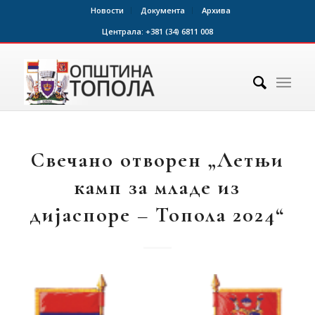
Новости
Документа
Архива
Централа:
+381 (34) 6811 008
Свечано отворен „Летњи
камп за младе из
дијаспоре – Топола 2024“