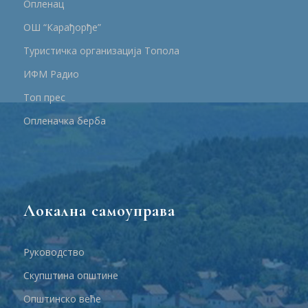
Опленац
ОШ “Карађорђе”
Туристичка организација Топола
ИФМ Радио
Топ прес
Опленачка берба
Локална самоуправа
Руководство
Скупштина општине
Општинско веће