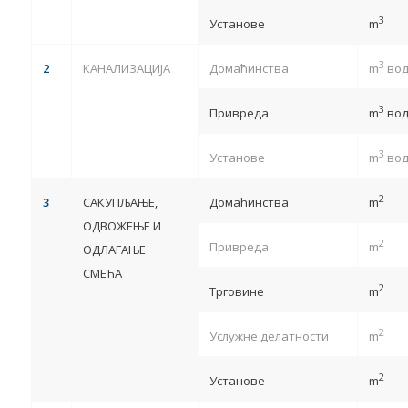
3
Установе
m
3
2
КАНАЛИЗАЦИЈА
Домаћинства
m
вод
3
Привреда
m
вод
3
Установе
m
вод
2
3
САКУПЉАЊЕ,
Домаћинства
m
ОДВОЖЕЊЕ И
2
Привреда
m
ОДЛАГАЊЕ
СМЕЋА
2
Трговине
m
2
Услужне делатности
m
2
Установе
m