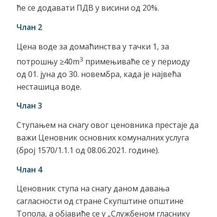
ће се додавати ПДВ у висини од 20%.
Члан 2
Цена воде за домаћинства у тачки 1, за
3
потрошњу ≥40m
примењиваће се у периоду
од 01. јуна до 30. новембра, када је највећа
несташица воде.
Члан 3
Ступањем на снагу овог ценовника престаје да
важи Ценовник основних комуналних услуга
(број 1570/1.1.1 од 08.06.2021. године).
Члан 4
Ценовник ступа на снагу даном давања
сагласности од стране Скупштине општине
Топола, а објавиће се у „Службеном гласнику