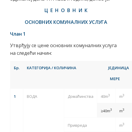
Ц
Е Н О В Н И К
ОСНОВНИХ
КОМУНАЛНИХ УСЛУГА
Члан 1
Утврђују се цене основних комуналних услуга
на следећи начин:
Б
р.
КАТЕГОРИЈА / КОЛИЧИНА
ЈЕДИНИЦА
МЕРЕ
3
3
1
ВОДА
Домаћинства
40m
m
3
3
≥40m
m
3
Привреда
m