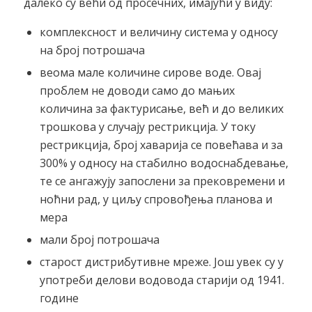
далеко су већи од просечних, имајући у виду:
комплексност и величину система у односу
на број потрошача
веома мале количине сирове воде. Овај
проблем не доводи само до мањих
количина за фактурисање, већ и до великих
трошкова у случају рестрикција. У току
рестрикција, број хаварија се повећава и за
300% у односу на стабилно водоснабдевање,
те се ангажују запослени за прековремени и
ноћни рад, у циљу спровођења планова и
мера
мали број потрошача
старост дистрибутивне мреже. Још увек су у
употреби делови водовода старији од 1941.
године