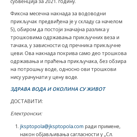
субвенција за 2021. годину.
Фиксна месечна накнада за водоводни
прикључак предвиђена је у складу са начелом
5), обиром да постоји значајна разлика у
трошковима одржавања прикључних веза и
тачака, у зависности од пречника прикључне
цеви. Ова накнада покрива само део трошкова
одржавања и праћења прикључака, без обзира
на потрошњу воде, односно ови трошкови
нису урачунати у цену воде.
ЗДРАВА ВОДА И ОКОЛИНА СУ ЖИВОТ
ДОСТАВИТИ:
Електронски:
jksptopola@jksptopola.com
ради примене,
након објављивања сагласности у „Сл.