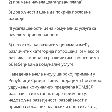
2) примена начела „загађивач плаћа”
3) довољности цене да покрије пословне
расходе
4) усаглашености цена комуналних услуга са
начелом приступачности
5) непостојања разлике у ценама између
различитих категорија потрошача, сем ако се
разлика заснива на различитим трошковима
обезбеђивања комуналне услуге.
Наведена начела нису у широкој примени у
Републици Србији. Према подацима Пословног
удружења комуналних предузећа КОМДЕЛ,
разлози за изостанак шире примене су:
недовољна развијеност, разрађеност и
примена локалних планских и општих аката;