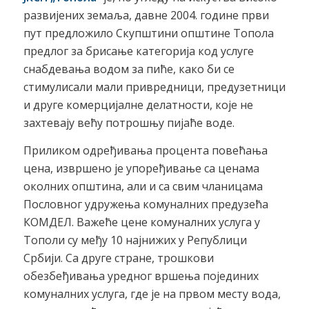
развијених земаља, давне 2004. године први
пут предложило Скупштини општине Топола
предлог за брисање категорија код услуге
снабдевања водом за пиће, како би се
стимулисали мали привредници, предузетници
и друге комерцијалне делатности, које не
захтевају већу потрошњу пијаће воде.
Приликом одређивања процента повећања
цена, извршено је упоређивање са ценама
околних општина, али и са свим чланицама
Пословног удружења комуналних предузећа
КОМДЕЛ. Важеће цене комуналних услуга у
Тополи су међу 10 најнижих у Републици
Србији. Са друге стране, трошкови
обезбеђивања уредног вршења појединих
комуналних услуга, где је на првом месту вода,