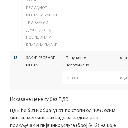
ПРОДАЈНОГ
МЕСТА НА УЛИЦИ,
ТРОТОАРУ И
ДРУГОЈ ЈАВНОЈ
ПОВРШИНИ У
БЛИЗИНИ ПИЈАЦЕ
1
3
ЗАКУП ГРОБНОГ
Попуњено/
1 годи
МЕСТА
непопуњено
Празно
1 годи
Исказане цене су без ПДВ.
ПДВ ће бити обрачунат по стопи од 10%, осим
фиксне месечне накнаде за водоводни
прикључак и пијачних услуга (број 6-12) на које