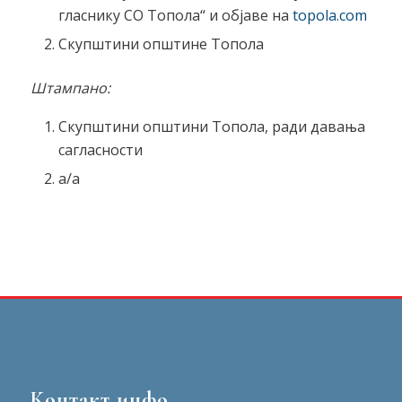
гласнику СО Топола“ и објаве на
topola.com
Скупштини општине Топола
Штампано:
Скупштини општини Топола, ради давања
сагласности
а/а
Контакт инфо