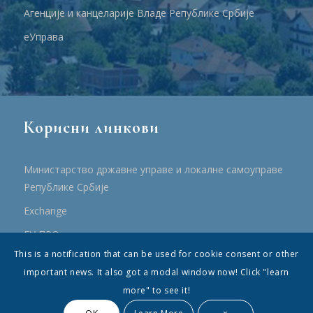
Агенције и канцеларије Владе Републике Србије
еУправа
Корисни линкови
Министарство државне управе и локалне самоуправе
Републике Србије
Еxchange
ЕУ ПРО
This is a notification that can be used for cookie consent or other
ПРРР
important news. It also got a modal window now! Click "learn
more" to see it!