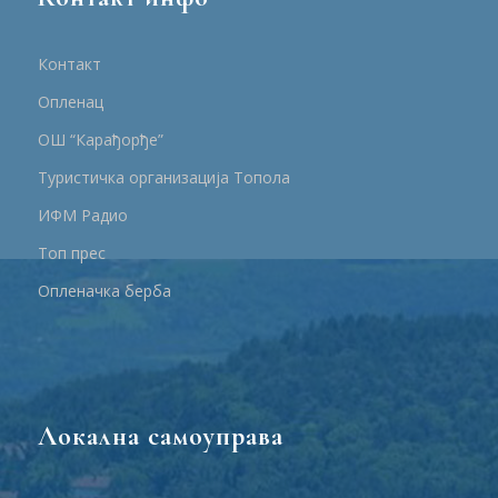
Контакт
Опленац
ОШ “Карађорђе”
Туристичка организација Топола
ИФМ Радио
Топ прес
Опленачка берба
Локална самоуправа