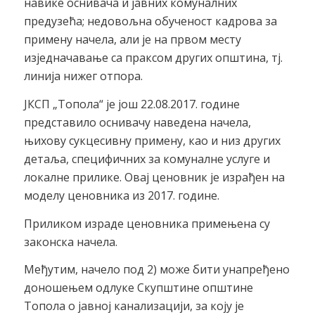
навике оснивача и јавних комуналних
предузећа; недовољна обученост кадрова за
примену начела, али је на првом месту
изједначавање са праксом других општина, тј.
линија нижег отпора.
ЈКСП „Топола“ је још 22.08.2017. године
представило оснивачу наведена начела,
њихову сукцесивну примену, као и низ других
детаља, специфичних за комуналне услуге и
локалне прилике. Овај ценовник је израђен на
моделу ценовника из 2017. године.
Приликом израде ценовника примењена су
законска начела.
Међутим, начело под 2) може бити унапређено
доношењем одлуке Скупштине општине
Топола о јавној канализацији, за коју је