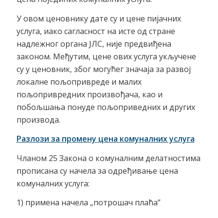
У овом ценовнику дате су и цене пијачних
услуга, иако сагласност на исте од стране
надлежног органа ЈЛС, није предвиђена
законом. Међутим, цене ових услуга укључене
су у ценовник, због могућег значаја за развој
локалне пољопривреде и малих
пољопривредних произвођача, као и
побољшања понуде пољоприведних и других
производа.
Разлози за промену цена комуналних услуга
Чланом 25 Закона о комуналним делатностима
прописана су начела за одређивање цена
комуналних услуга:
1) примена начела „потрошач плаћа”