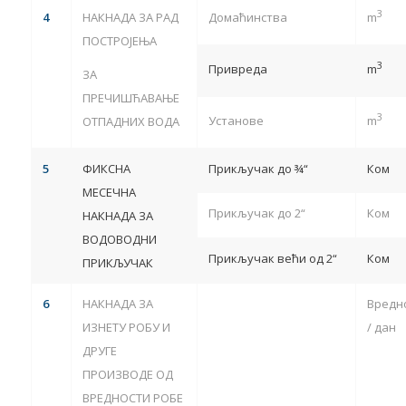
3
4
НАКНАДА ЗА РАД
Домаћинства
m
ПОСТРОЈЕЊА
3
Привреда
m
ЗА
ПРЕЧИШЋАВАЊЕ
3
Установе
m
ОТПАДНИХ ВОДА
5
ФИКСНА
Прикључак до ¾“
Ком
МЕСЕЧНА
Прикључак до 2“
Ком
НАКНАДА ЗА
ВОДОВОДНИ
Прикључак већи од 2“
Ком
ПРИКЉУЧАК
6
НАКНАДА ЗА
Вредн
ИЗНЕТУ РОБУ И
/ дан
ДРУГЕ
ПРОИЗВОДЕ ОД
ВРЕДНОСТИ РОБЕ