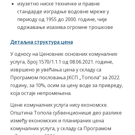
изузетно ниске техничке и правне
стандарде изградње водовне мреже у
периоду од 1955 до 2000. године, чије
одржавање изазива огромне трошкове
Детаљна структура цена
У односу на Ценовник основних комуналних
услуга, број 1570/1.1.1 од 08.06.2021. године,
извршено је увећања цена у складу са
Програмом пословања ЈКСП „Топола“ за 2022.
годину, за 10%, осим за цену воде за привреду,
која остаје непромењена.
Цене комуналних услуга нису економске.
Општина Топола субвенционише део разлике
између економских и планираних цена
комуналних услуга, у складу са Програмом