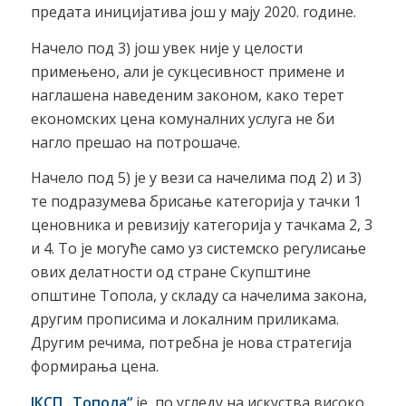
предата иницијатива још у мају 2020. године.
Начело под 3) још увек није у целости
примењено, али је сукцесивност примене и
наглашена наведеним законом, како терет
економских цена комуналних услуга не би
нагло прешао на потрошаче.
Начело под 5) је у вези са начелима под 2) и 3)
те подразумева брисање категорија у тачки 1
ценовника и ревизију категорија у тачкама 2, 3
и 4. То је могуће само уз системско регулисање
ових делатности од стране Скупштине
општине Топола, у складу са начелима закона,
другим прописима и локалним приликама.
Другим речима, потребна је нова стратегија
формирања цена.
ЈКСП „Топола“
је, по угледу на искуства високо