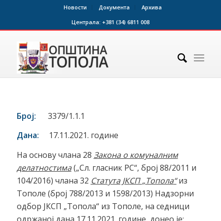
Новости
Документа
Архива
Централа:
+381 (34) 6811 008
Број:
3379/1.1.1
Дана:
17.11.2021. године
На основу члана 28
Закона о комуналним
делатностима
(„Сл. гласник РС“, број 88/2011 и
104/2016) члана 32
Статута ЈКСП
„
Топола
“
из
Тополе (број 788/2013 и 1598/2013) Надзорни
одбор ЈКСП „Топола“ из Тополе, на седници
одржаној дана 17.11.2021. године, донео је: