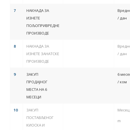
7
НАКНАДА ЗА
Вредн
ИЗНЕТЕ
/ дан
ПОЉОПРИВРЕДНЕ
ПРОИЗВОДЕ
8
НАКНАДА ЗА
Вредн
ИЗНЕТЕ ЗАНАТСКЕ
/ дан
ПРОИЗВОДЕ
9
ЗАКУП
6 месе
ПРОДАЈНОГ
/ ком
МЕСТА НА 6
МЕСЕЦИ
1
0
ЗАКУП
Месец 
ПОСТАВЉЕНОГ
m
КИОСКА И