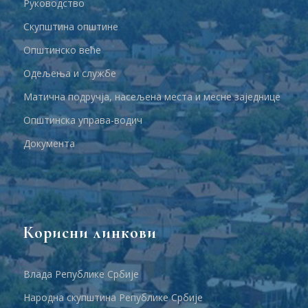
Руководство
Скупштина општине
Општинско веће
Одељења и службе
Матична подручја, насељена места и месне заједнице
Општинска управа-водич
Документа
Корисни линкови
Влада Републике Србије
Народна скупштина Републике Србије