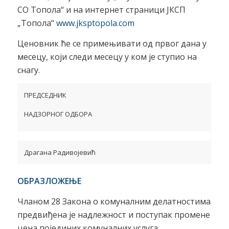
СО Топола“ и на интернет страници ЈКСП
„Топола“
www.jksptopola.com
Ценовник ће се примењивати од првог дана у
месецу, који следи месецу у ком је ступио на
снагу.
ПРЕДСЕДНИК
НАДЗОРНОГ ОДБОРА
Драгана Радивојевић
ОБРАЗЛОЖЕЊЕ
Чланом 28 Закона о комуналним делатностима
предвиђена је надлежност и поступак промене
цена појединих комуналних услуга.