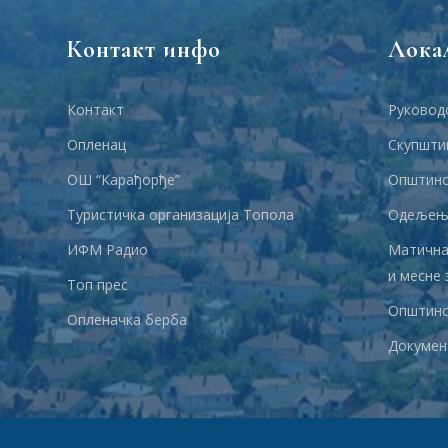
Контакт инфо
Лока
Контакт
Руковод
Опленац
Скупшти
ОШ “Карађорђе”
Општинс
Туристичка организација Топола
Одељења
ИФМ Радио
Матична
и месне 
Топ прес
Општинс
Опленачка берба
Докумен