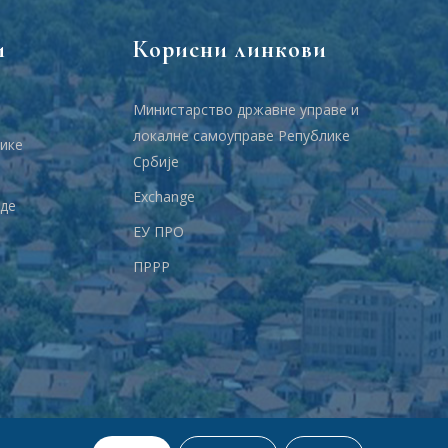
и
Корисни линкови
Министарство државне управе и
локалне самоуправе Републике
ике
Србије
Еxchange
аде
ЕУ ПРО
ПРРР