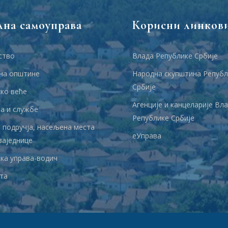
лна самоуправа
Корисни линков
ство
Влада Републике Србије
на општине
Народна скупштина Републ
Србије
ко веће
Агенције и канцеларије Вл
 и службе
Републике Србије
 подручја, насељена места
еУправа
заједнице
ка управа-водич
та