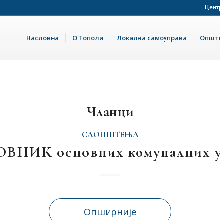
Цент
Насловна
О Тополи
Локална самоуправа
Општи
Чланци
САОПШТЕЊА
ВНИК основних комуналних у
Опширније