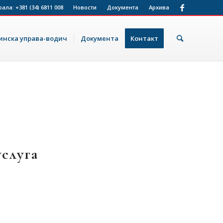
рала:
+381 (34) 6811 008
Новости
Документа
Архива
нска управа-водич
Документа
Контакт
слуга