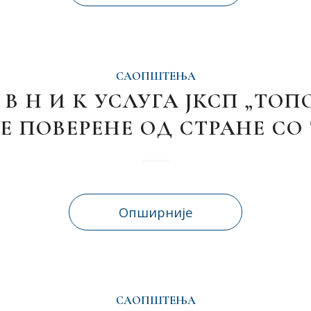
САОПШТЕЊА
О В Н И К УСЛУГА ЈКСП „ТОП
Е ПОВЕРЕНЕ ОД СТРАНЕ СО
Опширније
САОПШТЕЊА