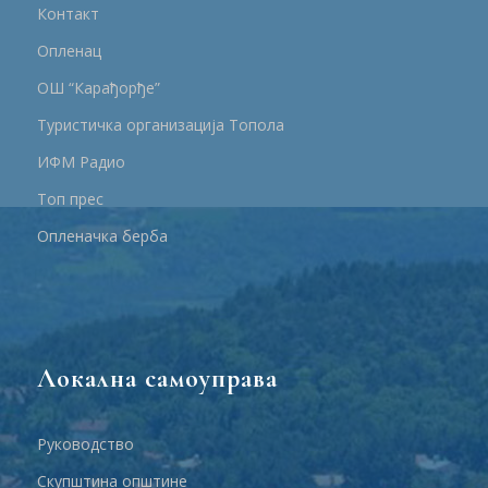
Контакт
Опленац
ОШ “Карађорђе”
Туристичка организација Топола
ИФМ Радио
Топ прес
Опленачка берба
Локална самоуправа
Руководство
Скупштина општине