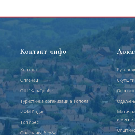
Контакт инфо
Лока
Контакт
Руковод
Опленац
Скупшти
ОШ “Карађорђе”
Општинс
Туристичка организација Топола
Одељења
ИФМ Радио
Матична
и месне 
Топ прес
Општинс
Опленачка берба