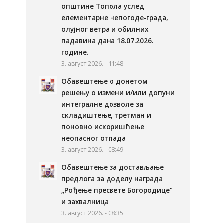
општине Топола услед
елементарне непогоде-града,
олујног ветра и обилних
падавина дана 18.07.2026.
године.
3. август 2026. - 11:48
Обавештење о донетом
решењу о измени и/или допуни
интегралне дозволе за
складиштење, третман и
поновно искоришћење
неопасног отпада
3. август 2026. - 08:49
Обавештење за достављање
предлога за доделу награда
„Рођење пресвете Богородице“
и захвалница
3. август 2026. - 08:35