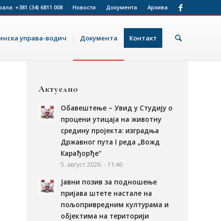
рала:
+381 (34) 6811 008
Новости
Документа
Архива
нска управа-водич
Документа
Контакт
Актуелно
Обавештење – Увид у Студију о
процени утицаја на животну
средину пројекта: изградња
Државног пута I реда „Вожд
Карађорђе“
5. август 2026. - 11:46
Јавни позив за подношење
пријава штете настале на
пољопривредним културама и
објектима на територији