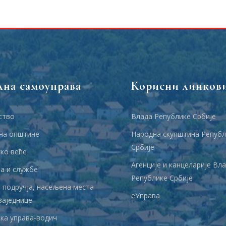
лна самоуправа
Корисни линков
ство
Влада Републике Србије
на општине
Народна скупштина Републ
Србије
ко веће
Агенције и канцеларије Вл
 и службе
Републике Србије
 подручја, насељена места
еУправа
заједнице
ка управа-водич