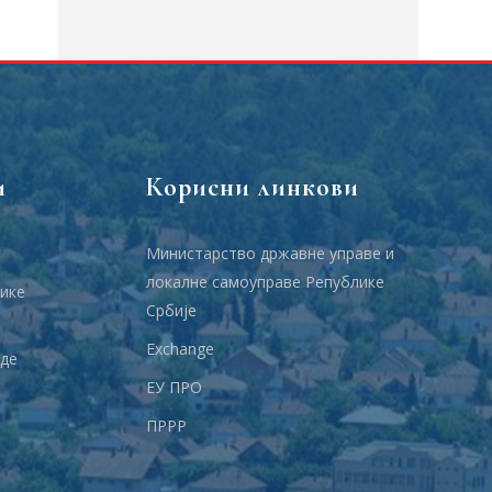
и
Корисни линкови
Министарство државне управе и
локалне самоуправе Републике
ике
Србије
Еxchange
аде
ЕУ ПРО
ПРРР