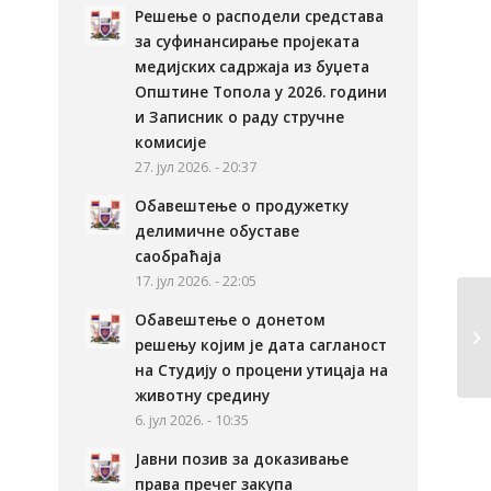
Решење о расподели средстава
за суфинансирање пројеката
медијских садржаја из буџета
Општине Топола у 2026. години
и Записник о раду стручне
комисије
27. јул 2026. - 20:37
Обавештење о продужетку
делимичне обуставе
саобраћаја
17. јул 2026. - 22:05
Обавештење о донетом
Сл
решењу којим је дата сагланост
на Студију о процени утицаја на
животну средину
6. јул 2026. - 10:35
Јавни позив за доказивање
права пречег закупа