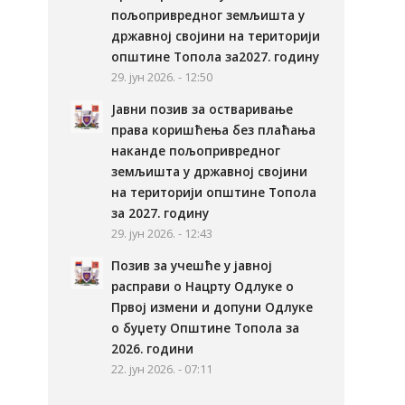
пољопривредног земљишта у
државној својини на територији
општине Топола за2027. годину
29. јун 2026. - 12:50
Јавни позив за остваривање
права коришћења без плаћања
наканде пољопривредног
земљишта у државној својини
на територији општине Топола
за 2027. годину
29. јун 2026. - 12:43
Позив за учешће у јавној
расправи о Нацрту Одлуке о
Првој измени и допуни Одлуке
о буџету Општине Топола за
2026. години
22. јун 2026. - 07:11