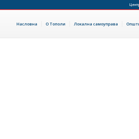
Цент
Насловна
О Тополи
Локална самоуправа
Општи