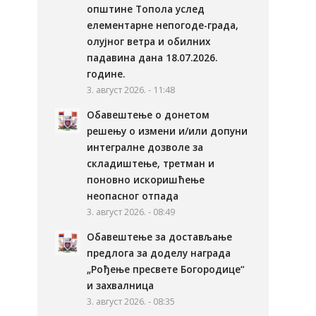
општине Топола услед
елементарне непогоде-града,
олујног ветра и обилних
падавина дана 18.07.2026.
године.
3. август 2026. - 11:48
Обавештење о донетом
решењу о измени и/или допуни
интегралне дозволе за
складиштење, третман и
поновно искоришћење
неопасног отпада
3. август 2026. - 08:49
Обавештење за достављање
предлога за доделу награда
„Рођење пресвете Богородице“
и захвалница
3. август 2026. - 08:35