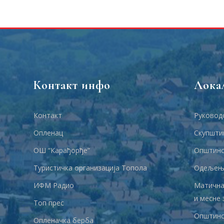
Контакт инфо
Лока
Контакт
Руковод
Опленац
Скупшти
ОШ “Карађорђе”
Општинс
Туристичка организација Топола
Одељења
ИФМ Радио
Матична
и месне 
Топ прес
Општинс
Опленачка берба