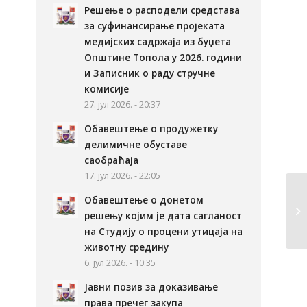
Решење о расподели средстава
за суфинансирање пројеката
медијских садржаја из буџета
Општине Топола у 2026. години
и Записник о раду стручне
комисије
27. јул 2026. - 20:37
Обавештење о продужетку
делимичне обуставе
саобраћаја
17. јул 2026. - 22:05
Обавештење о донетом
Сл
решењу којим је дата сагланост
на Студију о процени утицаја на
животну средину
6. јул 2026. - 10:35
Јавни позив за доказивање
права пречег закупа