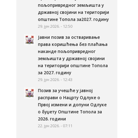
пољопривредног земљишта у
државној својини на територији
општине Топола за2027. годину
29. јун 2026. - 12:50
Јавни позив за остваривање
права коришћења без плаћања
наканде пољопривредног
земљишта у државној својини
на територији општине Топола
за 2027. годину
29. јун 2026. - 12:43
Позив за учешће у јавној
расправи о Нацрту Одлуке о
Првој измени и допуни Одлуке
о буџету Општине Топола за
2026. години
22. јун 2026. - 07:11