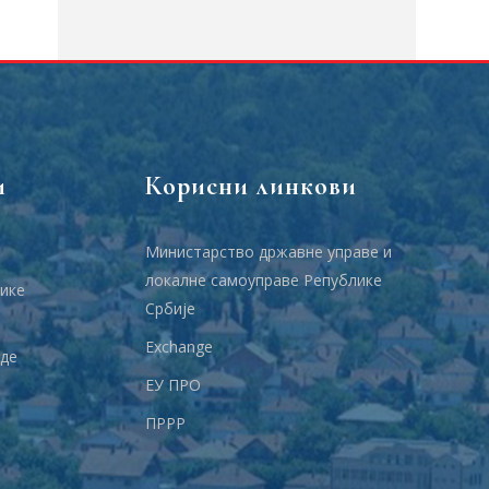
и
Корисни линкови
Министарство државне управе и
локалне самоуправе Републике
ике
Србије
Еxchange
аде
ЕУ ПРО
ПРРР