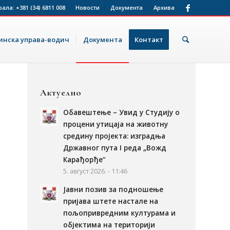
рала:
+381 (34) 6811 008
Новости
Документа
Архива
нска управа-водич
Документа
Контакт
Актуелно
Обавештење – Увид у Студију о
процени утицаја на животну
средину пројекта: изградња
Државног пута I реда „Вожд
Карађорђе“
5. август 2026. - 11:46
Јавни позив за подношење
пријава штете настале на
пољопривредним културама и
објектима на територији