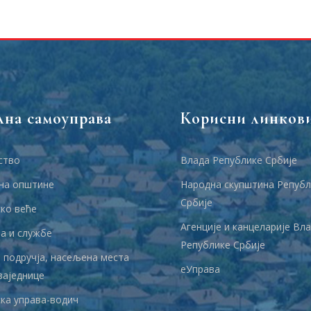
лна самоуправа
Корисни линков
ство
Влада Републике Србије
на општине
Народна скупштина Републ
Србије
ко веће
Агенције и канцеларије Вл
 и службе
Републике Србије
 подручја, насељена места
еУправа
заједнице
ка управа-водич