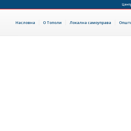
Цент
Насловна
О Тополи
Локална самоуправа
Општи