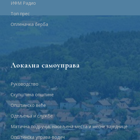
ИФМ Радио
Топ прес
Опленачка берба
Локална самоуправа
Руководство
Скупштина општине
Општинско веће
Одељења и службе
Матична подручја, насељена места и месне заједнице
Општинска управа-водич