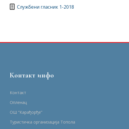
Службени гласник 1-2018
Контакт инфо
Контакт
Опленац
ОШ “Карађорђе”
Туристичка организација Топола