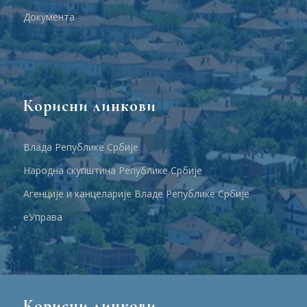
Документа
Корисни линкови
Влада Републике Србије
Народна скупштина Републике Србије
Агенције и канцеларије Владе Републике Србије
еУправа
Корисни линкови