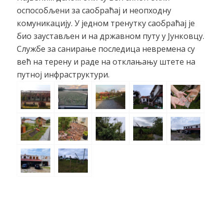
оспособљени за саобраћај и неопходну
комуникацију. У једном тренутку саобраћај је
био заустављен и на државном путу у Јунковцу.
Службе за санирање последица невремена су
већ на терену и раде на отклањању штете на
путној инфраструктури.