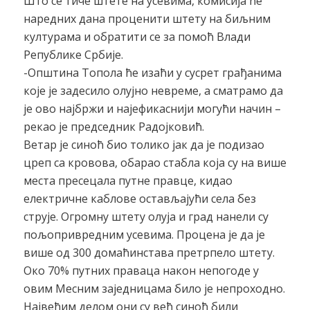
Што се тиче штете на усевима, комисија ће
наредних дана проценити штету на биљним
културама и обратити се за помоћ Влади
Републике Србије.
-Општина Топола ће изаћи у сусрет грађанима
које је задесило олујно невреме, а сматрамо да
је ово најбржи и најефикаснији могући начин –
рекао је председник Радојковић.
Ветар је синоћ био толико јак да је подизао
цреп са кровова, обарао стабла која су на више
места пресецала путне правце, кидао
електричне каблове остављајући села без
струје. Огромну штету олуја и град нанели су
пољопривредним усевима. Процена је да је
више од 300 домаћинстава претрпело штету.
Око 70% путних праваца након непогоде у
овим Месним заједницама било је непроходно.
Највећим делом они су већ синоћ били