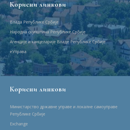
Корисни линкови
Влада Републике Србије
Народна скупштина Републике Србије
Агенције и канцеларије Владе Републике Србије
еУправа
Корисни линкови
Министарство државне управе и локалне самоуправе
Републике Србије
Еxchange