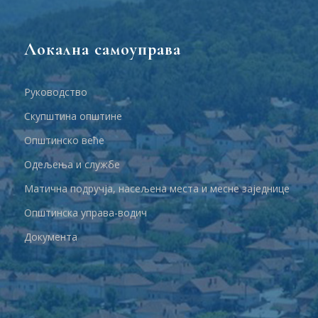
Локална самоуправа
Руководство
Скупштина општине
Општинско веће
Одељења и службе
Матична подручја, насељена места и месне заједнице
Општинска управа-водич
Документа