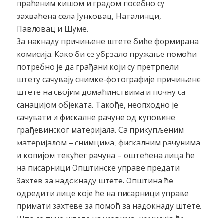
праћеним кишом и градом посебно су
захваћена села Јунковац, Наталинци,
Павловац и Шуме.
За накнаду причињене штете биће формирана
комисија. Како би се убрзало пружање помоћи
потребно је да грађани који су претрпели
штету сачувају снимке-фотографије причињене
штете на својим домаћинствима и почну са
санацијом објеката. Такође, неопходно је
сачувати и фискалне рачуне од куповине
грађевинског материјала. Са прикупљеним
материјалом – снимцима, фискалним рачунима
и копијом текућег рачуна – оштећена лица ће
на писарници Општинске управе предати
Захтев за надокнаду штете. Општина ће
одредити лице које ће на писарници управе
примати захтеве за помоћ за надокнаду штете.