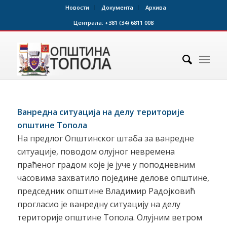
Новости
Документа
Архива
Централа:
+381 (34) 6811 008
Ванредна ситуација на делу територије
општине Топола
На предлог Општинског штаба за ванредне
ситуације, поводом олујног невремена
праћеног градом које је јуче у поподневним
часовима захватило поједине делове општине,
председник општине Владимир Радојковић
прогласио је ванредну ситуацију на делу
територије општине Топола. Олујним ветром