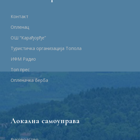
Контакт
Опленац
ОШ “Карађорђе”
Туристичка организација Топола
ИФМ Радио
Топ прес
Опленачка берба
Локална самоуправа
Руководство