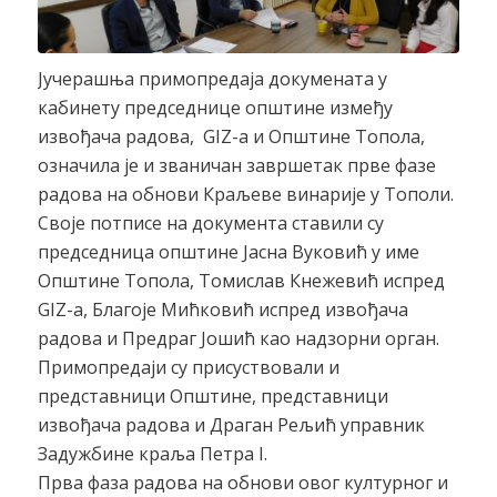
Јучерашња примопредаја докумената у
кабинету председнице општине између
извођача радова, GIZ-а и Општине Топола,
означила је и званичан завршетак прве фазе
радова на обнови Краљеве винарије у Тополи.
Своје потписе на документа ставили су
председница општине Јасна Вуковић у име
Општине Топола, Томислав Кнежевић испред
GIZ-а, Благоје Мићковић испред извођача
радова и Предраг Јошић као надзорни орган.
Примопредаји су присуствовали и
представници Општине, представници
извођача радова и Драган Рељић управник
Задужбине краља Петра I.
Прва фаза радова на обнови овог културног и