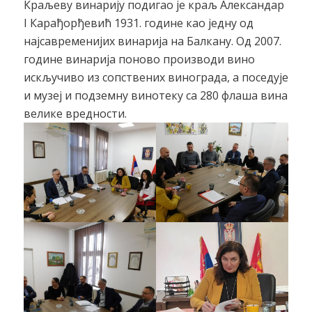
Краљеву винарију подигао је краљ Александар
I Карађорђевић 1931. године као једну од
најсавременијих винарија на Балкану. Од 2007.
године винарија поново производи вино
искључиво из сопствених винограда, а поседује
и музеј и подземну винотеку са 280 флаша вина
велике вредности.