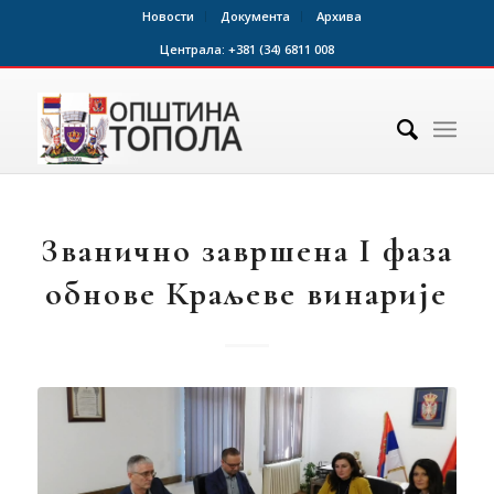
Новости
Документа
Архива
Централа:
+381 (34) 6811 008
Званично завршена I фаза
обнове Краљеве винарије