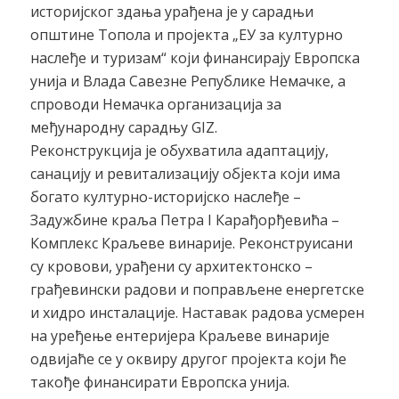
историјског здања урађена је у сарадњи
општине Топола и пројекта „ЕУ за културно
наслеђе и туризам“ који финансирају Европска
унија и Влада Савезне Републике Немачке, а
спроводи Немачка организација за
међународну сарадњу GIZ.
Реконструкција је обухватила адаптацију,
санацију и ревитализацију објекта који има
богато културно-историјско наслеђе –
Задужбине краља Петра I Карађорђевића –
Комплекс Краљеве винарије. Реконструисани
су кровови, урађени су архитектонско –
грађевински радови и поправљене енергетске
и хидро инсталације. Наставак радова усмерен
на уређење ентеријера Краљеве винарије
одвијаће се у оквиру другог пројекта који ће
такође финансирати Европска унија.