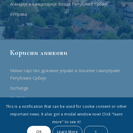
Агенције и канцеларије Владе Републике Србије
еУправа
Корисни линкови
Министарство државне управе и локалне самоуправе
Републике Србије
Еxchange
ЕУ ПРО
This is a notification that can be used for cookie consent or other
ПРРР
important news. It also got a modal window now! Click "learn
more" to see it!
OK
Learn More
×
© Општина Топола - Сва права су садржана