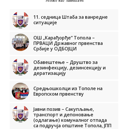
Може вас занимати
11. седница Штаба за ванредне
ситуације
ОШ „Карађорђе“ Топола –
ПРВАЦИ Државног првенства
Србије у ОДБОЈЦИ
Обавештење – Друштво за
дезинфекцију, дезинсекцију и
дератизацију
Средњошколци из Тополе на
Европском првенству
Јавни позив – Сакупљање,
транспорт и депоновање
(одлагање) комуналног отпада
са подручја општине Топола, ЈПП