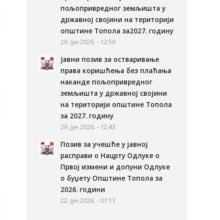
пољопривредног земљишта у
државној својини на територији
општине Топола за2027. годину
29. јун 2026. - 12:50
Јавни позив за остваривање
права коришћења без плаћања
наканде пољопривредног
земљишта у државној својини
на територији општине Топола
за 2027. годину
29. јун 2026. - 12:43
Позив за учешће у јавној
расправи о Нацрту Одлуке о
Првој измени и допуни Одлуке
о буџету Општине Топола за
2026. години
22. јун 2026. - 07:11