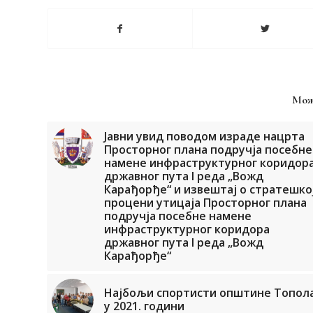
Мож
Јавни увид поводом израде нацрта
Просторног плана подручја посебне
намене инфраструктурног коридор
државног пута I реда „Вожд
Карађорђе“ и извештај о стратешко
процени утицаја Просторног плана
подручја посебне намене
инфраструктурног коридора
државног пута I реда „Вожд
Карађорђе“
Најбољи спортисти општине Топол
у 2021. години