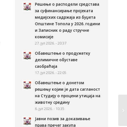
Решење о расподели средстава
за суфинансирање пројеката
медијских садржаја из буџета
Општине Топола у 2026. години
и Записник о раду стручне
комисије
27. јул 2026. - 20:37
Обавештење о продужетку
делимичне обуставе
саобраћаја
17. јул 2026. - 22:05
Обавештење о донетом
решењу којим је дата сагланост
на Студију о процени утицаја на
животну средину
6. јул 2026. - 10:35
Јавни позив за доказивање
права пречег закупа