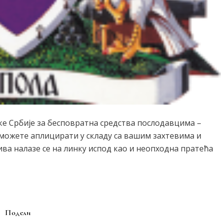
е Србије за бесповратна средства послодавцима –
 можете аплицирати у складу са вашим захтевима и
ива налазе се на линку испод као и неопходна пратећа
Подели