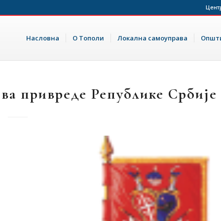
Цент
Насловна
О Тополи
Локална самоуправа
Општи
ва привреде Републике Србије