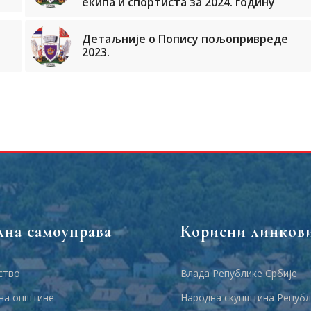
екипа и спортиста за 2024. годину
Детаљније о Попису пољопривреде
2023.
лна самоуправа
Корисни линков
ство
Влада Републике Србије
на општине
Народна скупштина Републ