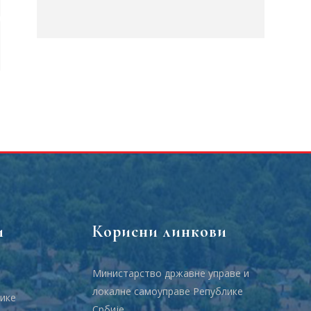
и
Корисни линкови
Министарство државне управе и
локалне самоуправе Републике
ике
Србије