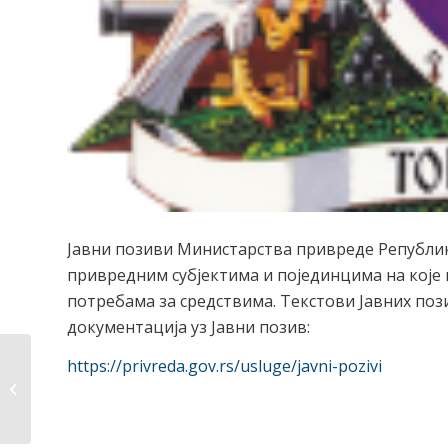
Јавни позиви Министарства привреде Републик
привредним субјектима и појединцима на које
потребама за средствима. Текстови Јавних поз
документација уз Јавни позив:
https://privreda.gov.rs/usluge/javni-pozivi
Јавни позив за
презентацију