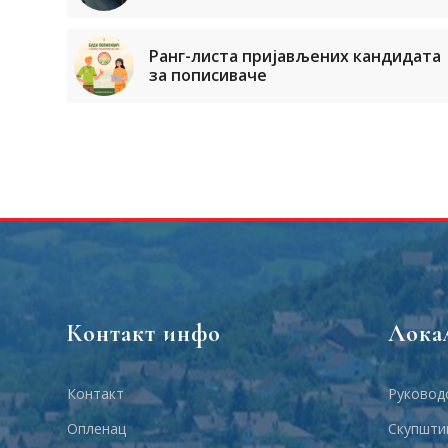
Ранг-листа пријављених кандидата
за пописиваче
Контакт инфо
Лока
Контакт
Руковод
Опленац
Скупшти