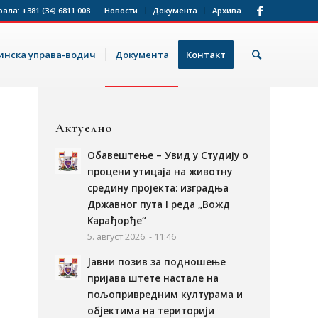
рала:
+381 (34) 6811 008
Новости
Документа
Архива
нска управа-водич
Документа
Контакт
Актуелно
Обавештење – Увид у Студију о
процени утицаја на животну
средину пројекта: изградња
Државног пута I реда „Вожд
Карађорђе“
5. август 2026. - 11:46
Јавни позив за подношење
пријава штете настале на
пољопривредним културама и
објектима на територији