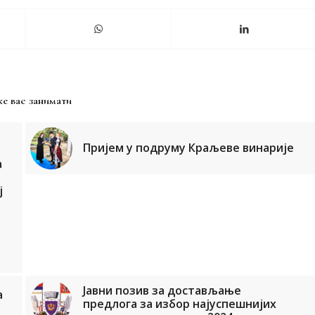
е вас занимати
Пријем у подруму Краљеве винарије
а
ј
Јавни позив за достављање
а
предлога за избор најуспешнијих