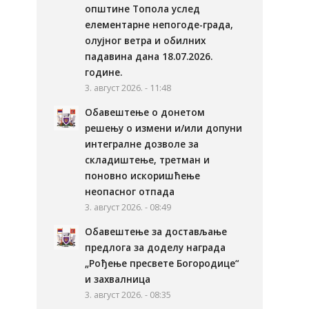
општине Топола услед
елементарне непогоде-града,
олујног ветра и обилних
падавина дана 18.07.2026.
године.
3. август 2026. - 11:48
Обавештење о донетом
решењу о измени и/или допуни
интегралне дозволе за
складиштење, третман и
поновно искоришћење
неопасног отпада
3. август 2026. - 08:49
Обавештење за достављање
предлога за доделу награда
„Рођење пресвете Богородице“
и захвалница
3. август 2026. - 08:35