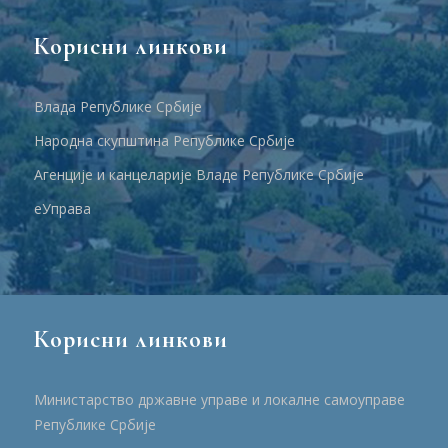
Корисни линкови
Влада Републике Србије
Народна скупштина Републике Србије
Агенције и канцеларије Владе Републике Србије
еУправа
Корисни линкови
Министарство државне управе и локалне самоуправе
Републике Србије