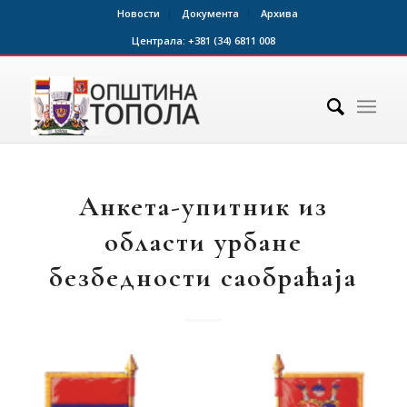
Новости
Документа
Архива
Централа:
+381 (34) 6811 008
Анкета-упитник из
области урбане
безбедности саобраћаја