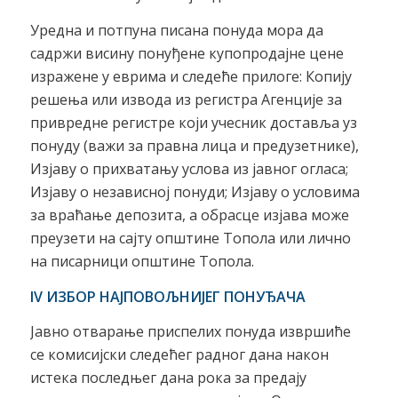
Уредна и потпуна писана понуда мора да
садржи висину понуђене купопродајне цене
изражене у еврима и следеће прилоге: Копију
решења или извода из регистра Агенције за
привредне регистре који учесник доставља уз
понуду (важи за правна лица и предузетнике),
Изјаву о прихватању услова из јавног огласа;
Изјаву о независној понуди; Изјаву о условима
за враћање депозита, а обрасце изјава може
преузети на сајту општине Топола или лично
на писарници општине Топола.
IV ИЗБОР НАЈПОВОЉНИЈЕГ ПОНУЂАЧА
Јавно отварање приспелих понуда извршиће
се комисијски следећег радног дана након
истека последњег дана рока за предају