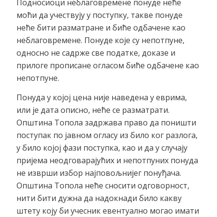
Подносиоци неблаговремене понуде неће
моћи да учествују у поступку, такве понуде
неће бити разматране и биће одбачене као
неблаговремене. Понуде које су непотпуне,
односно не садрже све податке, доказе и
прилоге прописане огласом биће одбачене као
непотпуне.
Понуда у којој цена није наведена у еврима,
или је дата описно, неће се разматрати.
Општина Топола задржава право да поништи
поступак по јавном огласу из било ког разлога,
у било којој фази поступка, као и да у случају
пријема неодговарајућих и непотпуних понуда
не изврши избор најповољнијег понуђача.
Општина Топола неће сносити одговорност,
нити бити дужна да надокнади било какву
штету коју би учесник евентуално могао имати