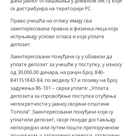
дана јавног оглашавања у дневном листу који
се дистрибуира на територији РС.
Право учешћа на огласу имају сва
заинтересована правна и физичка лица која
испуњавају услове огласа и која уплате
депозит.
Заинтересовани понуђачи су у обавези да
уплате депозит за учешће у поступку, у износу
од 30.000,00 динара, на рачун број: 840-
841151843-84, по моделу 97 и позиву на број
задужења 86-101 – сврха уплате: „Уплата
депозита за спровођење поступка отуђења
непокретности у јавној својини општине
Топола“. Заинтересовани понуђачи који су
уплатили депозит, своје понуде достављају
непосредно или путем поште препорученом
пошиљком, у затвореној коверти, затворену