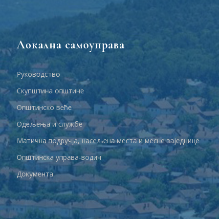
Локална самоуправа
Руководство
Скупштина општине
Општинско веће
Одељења и службе
Матична подручја, насељена места и месне заједнице
Општинска управа-водич
Документа