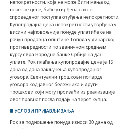
непокретности, која не може бити мања од
почетне цене, биће утврђена након
спроведеног поступка отуђења непокретности.
Купопродајна цена непокретности утврђена у
висини најповољније понуде уплатиће се на
рачун продавца општине Топола у динарској
противвредности по званичном средњем
курсу евра Народне банке Србије на дан
уплате. Рок плаћања купопродајне цене је 15
дана од дана закључења купопродајног
уговора. Евентуални трошкови потврде
уговора код јавног бележника и други
трошкови који могу произаћи из реализације
овог правног посла падају на терет купца.
III УСЛОВИ ПРИЈАВЉИВАЊА
Рок за подношење понуда износи 30 дана од