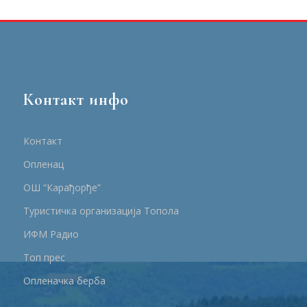
Контакт инфо
Контакт
Опленац
ОШ “Карађорђе”
Туристичка организација Топола
ИФМ Радио
Топ прес
Опленачка берба