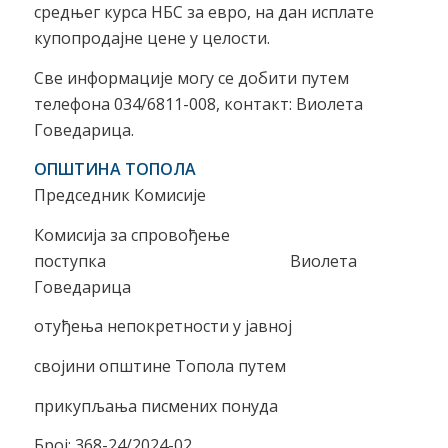
средњег курса НБС за евро, на дан исплате
купопродајне цене у целости.
Све информације могу се добити путем
телефона 034/6811-008, контакт: Виолета
Говедарица.
ОПШТИНА ТОПОЛА
Председник Комисије
Комисија за спровођење
поступка Виолета
Говедарица
отуђења непокретности у јавној
својини општине Топола путем
прикупљања писмених понуда
Број: 368-24/2024-02