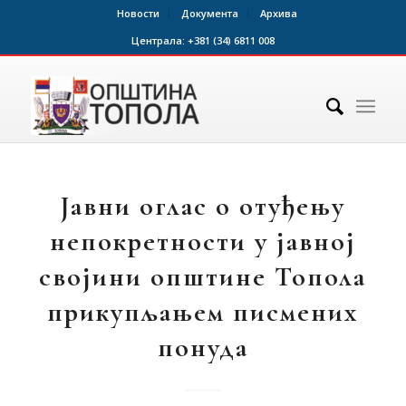
Новости
Документа
Архива
Централа:
+381 (34) 6811 008
Јавни оглас о отуђењу
непокретности у јавној
својини општине Топола
прикупљањем писмених
понуда