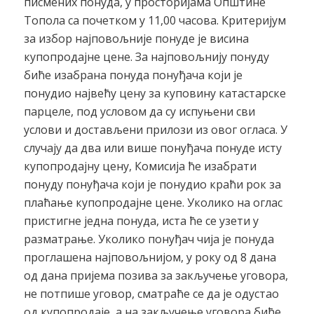
писмених понуда, у просторијама Општине
Топола са почетком у 11,00 часова. Критеријум
за избор најповољније понуде је висина
купопродајне цене. За најповољнију понуду
биће изабрана понуда понуђача који је
понудио највећу цену за куповину катастарске
парцеле, под условом да су испуњени сви
услови и достављени прилози из овог огласа. У
случају да два или више понуђача понуде исту
купопродајну цену, Комисија ће изабрати
понуду понуђача који је понудио краћи рок за
плаћање купопродајне цене. Уколико на оглас
пристигне једна понуда, иста ће се узети у
разматрање. Уколико понуђач чија је понуда
проглашена најповољнијом, у року од 8 дана
од дана пријема позива за закључење уговора,
не потпише уговор, сматраће се да је одустао
од купопродаје, а на закључење уговора биће