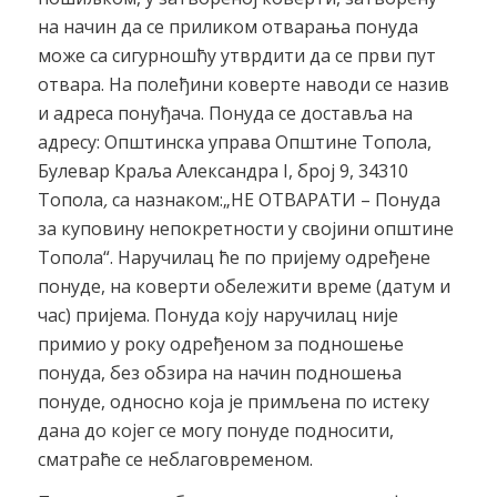
на начин да се приликом отварања понуда
може са сигурношћу утврдити да се први пут
отвара. На полеђини коверте наводи се назив
и адреса понуђача. Понуда се доставља на
адресу: Општинска управа Општине Топола,
Булевар Краља Александра I, број 9, 34310
Топола
,
са назнаком:„НЕ ОТВАРАТИ – Понуда
за куповину непокретности у својини општине
Топола“. Наручилац ће по пријему одређене
понуде, на коверти обележити време (датум и
час) пријема. Понуда коју наручилац није
примио у року одређеном за подношење
понуда, без обзира на начин подношења
понуде, односно која је примљена по истеку
дана до којег се могу понуде подносити,
сматраће се неблаговременом.