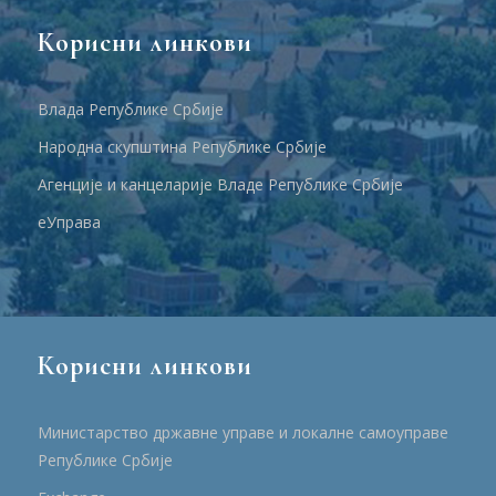
Корисни линкови
Влада Републике Србије
Народна скупштина Републике Србије
Агенције и канцеларије Владе Републике Србије
еУправа
Корисни линкови
Министарство државне управе и локалне самоуправе
Републике Србије