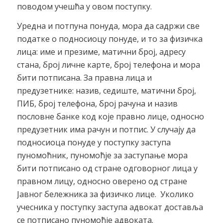
поводом учешћа у овом поступку.
Уредна и потпуна понуда, мора да садржи све
податке о подносиоцу понуде, и то за физичка
лица: име и презиме, матични број, адресу
стана, број личне карте, број телефона и мора
бити потписана. За правна лица и
предузетнике: назив, седиште, матични број,
ПИБ, број телефона, број рачуна и назив
пословне банке код које правно лице, односно
предузетник има рачун и потпис. У случају да
подносиоца понуде у поступку заступа
пуномоћник, пуномоћје за заступање мора
бити потписано од стране одговорног лица у
правном лицу, односно оверено од стране
Јавног бележника за физичко лице. Уколико
учесника у поступку заступа адвокат доставља
се потписано пуномоћје адвоката.