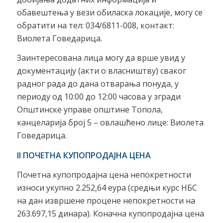
обавештења у вези обиласка локације, могу се
обратити на тел: 034/6811-008, контакт:
Виолета Говедарица.
Заинтересована лица могу да врше увид у
документацију (акти о власништву) сваког
радног рада до дана отварања понуда, у
периоду од 10:00 до 12:00 часова у згради
Општинске управе општине Топола,
канцеларија број 5 – овлашћено лице: Виолета
Говедарица.
II ПОЧЕТНА КУПОПРОДАЈНА ЦЕНА
Почетна купопродајна цена непокретности
износи укупно 2.252,64 еура (средњи курс НБС
на дан извршене процене непокретности на
263.697,15 динара). Коначна купопродајна цена