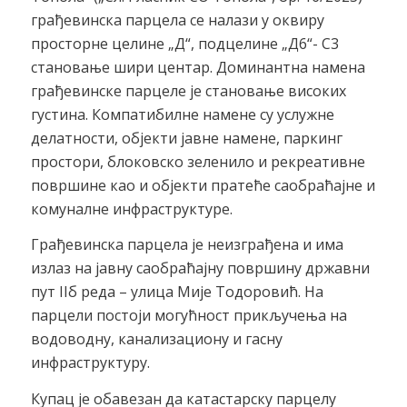
грађевинска парцела се налази у оквиру
просторне целине „Д“, подцелине „Д6“- С3
становање шири центар. Доминантна намена
грађевинске парцеле је становање високих
густина. Компатибилне намене су услужне
делатности, објекти јавне намене, паркинг
простори, блоковско зеленило и рекреативне
површине као и објекти пратеће саобраћајне и
комуналне инфраструктуре.
Грађевинска парцела је неизграђена и има
излаз на јавну саобраћајну површину државни
пут IIб реда – улица Мије Тодоровић. На
парцели постоји могућност прикључења на
водоводну, канализациону и гасну
инфраструктуру.
Купац је обавезан да катастарску парцелу