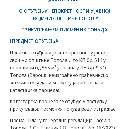
О ОТУЂЕЊУ НЕПОКРЕТНОСТИ У
ЈАВНОЈ
СВОЈИНИ ОПШТИНЕ ТОПОЛА
ПРИКУПЉАЊЕМ ПИСМЕНИХ ПОНУДА
I ПРЕДМЕТ ОТУЂЕЊА:
Предмет отуђења је непокретност у јавној
својини општине Топола и то КП бр. 514 у
површини од 555 м² уписана у ЛН бр. 9 КО
Топола (Варош), неизграђено грађевинско
земљиште (у даљем тексту јавног огласа:
катастарска парцела).
Катастарска парцела се отуђује у поступку
прикупљања писмених понуда ради изградње.
Према „Плану генералне регулације насеља
Топола“ („Сл. Гласник СО Топола“, бр. 16/2023)