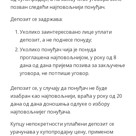
позван следећи најповољнији понуђач.
Депозит се задржава:
Уколико заинтересовано лице уплати
депозит, а не поднесе понуду;
Уколико понуђач чија је понуда
проглашена најповољнијом, у року од 8
дана од дана пријема позива за закључење
уговора, не потпише уговор.
Депозит се, у случају да понуђач не буде
изабран као најповољнији, враћа у року од 20
дана од дана доношења одлуке о избору
најповољнијег понуђача.
Купцу непокретности уплаћени депозит се
урачунава у купопродајну цену, применом