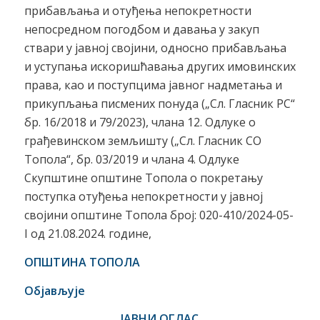
прибављања и отуђења непокретности
непосредном погодбом и давања у закуп
ствари у јавној својини, односно прибављања
и уступања искоришћавања других имовинских
права, као и поступцима јавног надметања и
прикупљања писмених понуда („Сл. Гласник РС“
бр. 16/2018 и 79/2023), члана 12. Одлуке о
грађевинском земљишту („Сл. Гласник СО
Топола“, бр. 03/2019 и члана 4. Одлуке
Скупштине општине Топола о покретању
поступка отуђења непокретности у јавној
својини општине Топола број: 020-410/2024-05-
I од 21.08.2024. године,
ОПШТИНА ТОПОЛА
Објављује
ЈАВНИ ОГЛАС