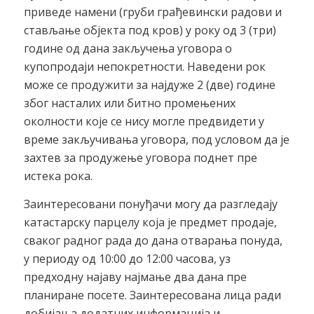
приведе намени (груби грађевински радови и
стављање објекта под кров) у року од 3 (три)
године од дана закључења уговора о
купопродаји непокретности. Наведени рок
може се продужити за најдуже 2 (две) године
због насталих или битно промењених
околности које се нису могле предвидети у
време закључивања уговора, под условом да је
захтев за продужење уговора поднет пре
истека рока.
Заинтересовани понуђачи могу да разгледају
катастарску парцелу која је предмет продаје,
сваког радног рада до дана отварања понуда,
у периоду од 10:00 до 12:00 часова, уз
предходну најаву најмање два дана пре
планиране посете. Заинтересована лица ради
добијања додатних информација и