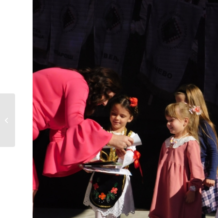
Међународно
оцењивање вина и
ракија