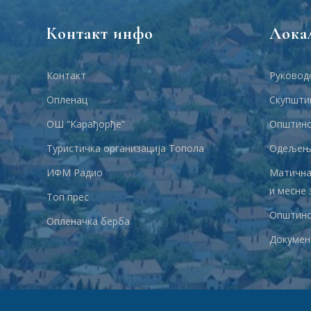
Контакт инфо
Лока
Контакт
Руковод
Опленац
Скупшти
ОШ “Карађорђе”
Општинс
Туристичка организација Топола
Одељења
ИФМ Радио
Матична
и месне 
Топ прес
Општинс
Опленачка берба
Докумен