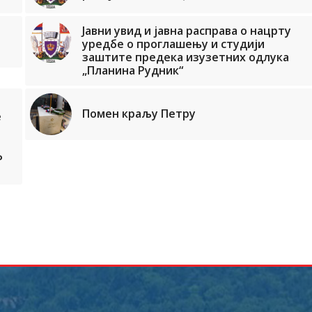
Јавни увид и јавна расправа о нацрту
уредбе о проглашењу и студији
заштите предека изузетних одлука
„Планина Рудник“
Помен краљу Петру
е
Љ