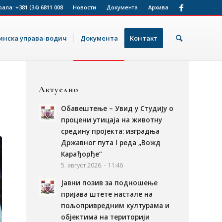
рала:
+381 (34) 6811 008
Новости
Документа
Архива
нска управа-водич
Документа
Контакт
Актуелно
Обавештење – Увид у Студију о
процени утицаја на животну
средину пројекта: изградња
Државног пута I реда „Вожд
Карађорђе“
5. август 2026. - 11:46
Јавни позив за подношење
пријава штете настале на
пољопривредним културама и
објектима на територији