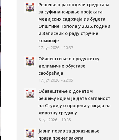
Решење о расподели средстава
за суфинансирање пројеката
медијских садржаја из буџета
Општине Топола у 2026. години
и Записник о раду стручне
комисије
27. јул 2026. - 20:37
Обавештење о продужетку
делимичне обуставе
саобраћаја
17. јул 2026. - 22:05
Обавештење о донетом
решењу којим је дата сагланост
на Студију о процени утицаја на
животну средину
6. јул 2026. - 10:35
Јавни позив за доказивање
права пречег закупа