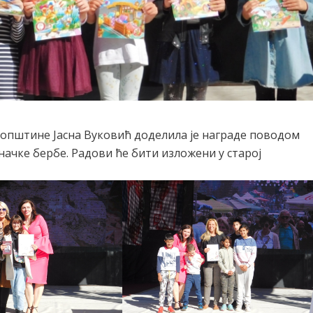
општине Јасна Вуковић доделила је награде поводом
начке бербе. Радови ће бити изложени у старој