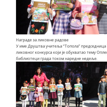
Награде за ликовне радове
У име Друштва учитеља “Топола” председница 
ликовног конкурса који је обухватао тему Опле
библиотеци града током наредне недеље.