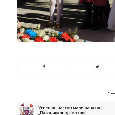
Мож
Успешан наступ малишана на
„Пажљивковој смотри“