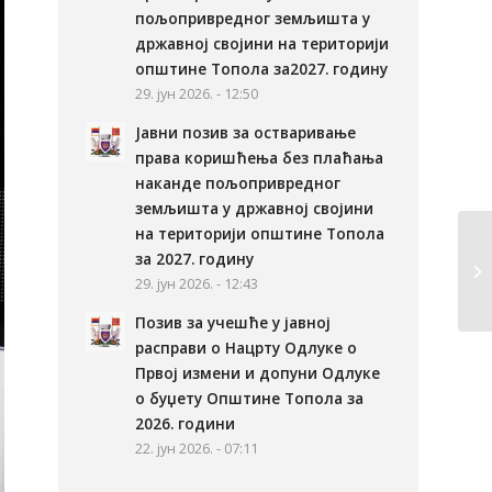
пољопривредног земљишта у
државној својини на територији
општине Топола за2027. годину
29. јун 2026. - 12:50
Јавни позив за остваривање
права коришћења без плаћања
наканде пољопривредног
земљишта у државној својини
на територији општине Топола
за 2027. годину
29. јун 2026. - 12:43
Позив за учешће у јавној
расправи о Нацрту Одлуке о
Првој измени и допуни Одлуке
о буџету Општине Топола за
2026. години
22. јун 2026. - 07:11