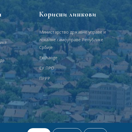
и
Корисни линкови
Министарство државне управе и
локалне самоуправе Републике
ике
Србије
Еxchange
аде
ЕУ ПРО
ПРРР