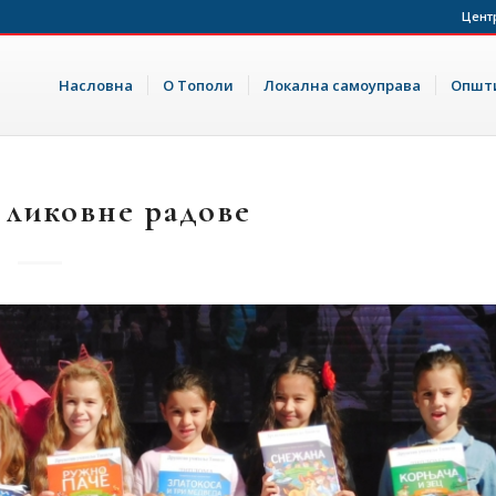
Цент
Насловна
О Тополи
Локална самоуправа
Општи
 ликовне радове