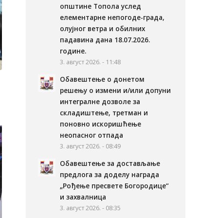
општине Топола услед
елементарне непогоде-града,
олујног ветра и обилних
падавина дана 18.07.2026.
године.
3. август 2026. - 11:48
Обавештење о донетом
решењу о измени и/или допуни
интегралне дозволе за
складиштење, третман и
поновно искоришћење
неопасног отпада
3. август 2026. - 08:49
Обавештење за достављање
предлога за доделу награда
„Рођење пресвете Богородице“
и захвалница
3. август 2026. - 08:35