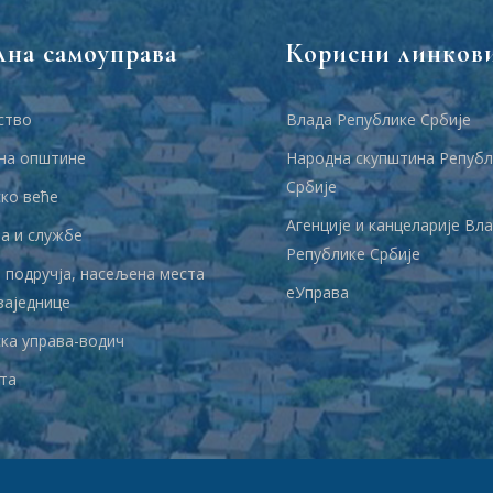
лна самоуправа
Корисни линков
ство
Влада Републике Србије
на општине
Народна скупштина Републ
Србије
ко веће
Агенције и канцеларије Вл
 и службе
Републике Србије
 подручја, насељена места
еУправа
заједнице
ка управа-водич
та