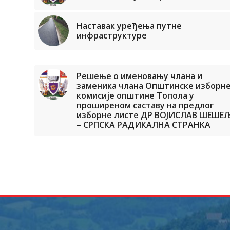
Наставак уређења путне
инфраструктуре
Решење о именовању члана и
заменика члана Општинске изборн
комисије општине Топола у
проширеном саставу на предлог
изборне листе ДР ВОЈИСЛАВ ШЕШЕ
– СРПСКА РАДИКАЛНА СТРАНКА