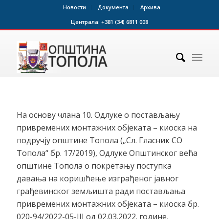
Новости
Документа
Архива
Централа:
+381 (34) 6811 008
На основу члана 10. Одлуке о постављању
привремених монтажних објеката – киоска на
подручју општине Топола („Сл. Гласник СО
Топола“ бр. 17/2019), Одлуке Општинског већа
општине Топола о покретању поступка
давања на коришћење изграђеног јавног
грађевинског земљишта ради постављања
привремених монтажних објеката – киоска бр.
020-94/2022-05-III од 02.03.2022. године,