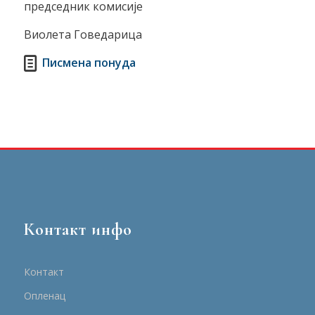
председник комисије
Виолета Говедарица
Писмена понуда
Контакт инфо
Контакт
Опленац