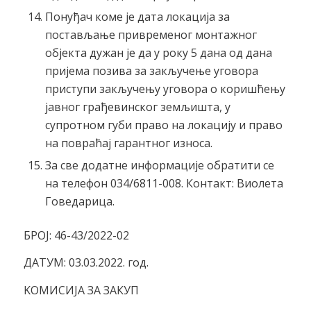
Понуђач коме је дата локација за
постављање привременог монтажног
објекта дужан је да у року 5 дана од дана
пријема позива за закључење уговора
приступи закључењу уговора о коришћењу
јавног грађевинског земљишта, у
супротном губи право на локацију и право
на повраћај гарантног износа.
За све додатне информације обратити се
на телефон 034/6811-008. Контакт: Виолета
Говедарица.
БРОЈ: 46-43/2022-02
ДАТУМ: 03.03.2022. год.
KOMИСИЈА ЗА ЗАКУП