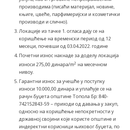
производима (писаћи материјал, новине,
књиге, цвеће, парфимеријски и козметички
производи и слично).
Локације из тачке 1. огласа дају се на
коришћење на временски период од 12
месеци, почевши од 03.04.2022. године
Почетни износ накнаде за доделу локација
2
износи 275,00 динара/m
на месечном
нивоу.
Гарантни износ за учешће у поступку
износи 10.000,00 динара и уплаћује се на
рачун буџета општине Топола бр: 840-
742152843-59 – приходи од давања у закуп,
односно на коришћење непокретности у
државној својини које користе општине и
индеректни корисници њиховог буџета, по