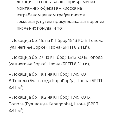
локације за постављање привремених
монтажних објеката – киоска на
изграђеном јавном грађевинском
земљишту, путем прикупљања затворених
писмених понуда, и то:
– Локација бр. 15. на КП број: 1513 КО В.Топола
(ул.кнегиње Зорке), I зона (БРГП 8,24 м²),
– Локација бр. 27 на КП број: 1513 КО В.Топола
(ул.кнегиње Зорке), I зона (БРГП 8,51 м²),
– Локација бр. 1а.1 на КП број: 1749 КО
В.Топола (Бул. вожда Карађорђа), I зона (БРГП
8,41 м²),
– Локација бр. 1а.2 на КП број: 1749 КО В.
Топола (Бул. вожда Карађорђа), I зона (БРГП
8,41 м²),