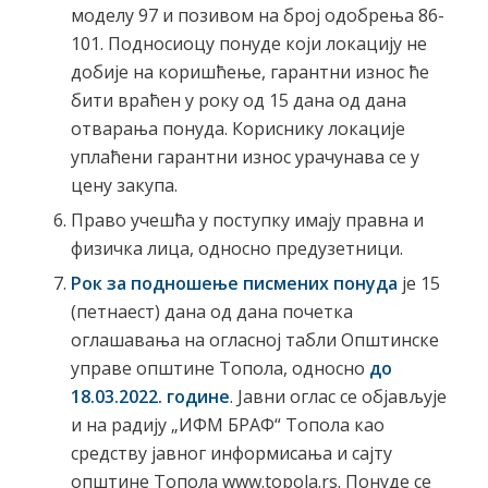
моделу 97 и позивом на број одобрења 86-
101. Подносиоцу понуде који локацију не
добије на коришћење, гарантни износ ће
бити враћен у року од 15 дана од дана
отварања понуда. Кориснику локације
уплаћени гарантни износ урачунава се у
цену закупа.
Право учешћа у поступку имају правна и
физичка лица, односно предузетници.
Рок за подношење писмених понуда
је 15
(петнаест) дана од дана почетка
оглашавања на огласној табли Општинске
управе општине Топола, односно
до
18.03.2022. године
. Јавни оглас се објављује
и на радију „ИФМ БРАФ“ Топола као
средству јавног информисања и сајту
општине Топола www.topola.rs. Понуде се