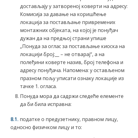
достављају у затвореној коверти на адресу:
Комисија за давање на коришћење
локација за постављање привремених
монтажних објеката, на којој је понуђач
дужан да на предњој страни упише
„Понуда за оглас за постављање киоска на
локацији број:__ – не отварај“, а на
полеђини коверте назив, број телефона и
адресу понуђача. Напомена: у остављеном
празном пољу уписати ознаку локације из
тачке 1. огласа.
Понуда мора да садржи следеће елементе
да би била исправна:
8.1.
податке о предузетнику, правном лицу,
односно физичком лицу и то: