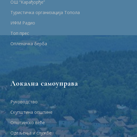
ОШ “Карађорђе”
Туристичка организација Топола
ИФМ Радио
Топ прес
Опленачка берба
Локална самоуправа
Руководство
Скупштина општине
Општинско веће
Одељења и службе