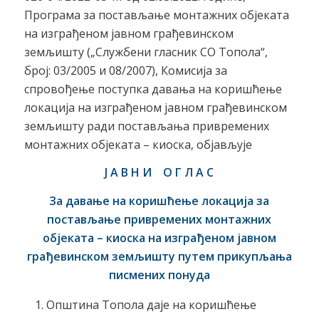
Програма за постављање монтажних објеката
на изграђеном јавном грађевинском
земљишту („Службени гласник СО Топола“,
број: 03/2005 и 08/2007), Комисија за
спровођење поступка давања на коришћење
локација на изграђеном јавном грађевинском
земљишту ради постављања привремених
монтажних објеката – киоска, објављује
Ј А В Н И О Г Л А С
За давање на коришћење локација за
постављање
привремених монтажних
објеката – киоска на изграђеном јавном
грађевинском земљишту путем прикупљања
писмених понуда
Општина Топола даје на коришћење