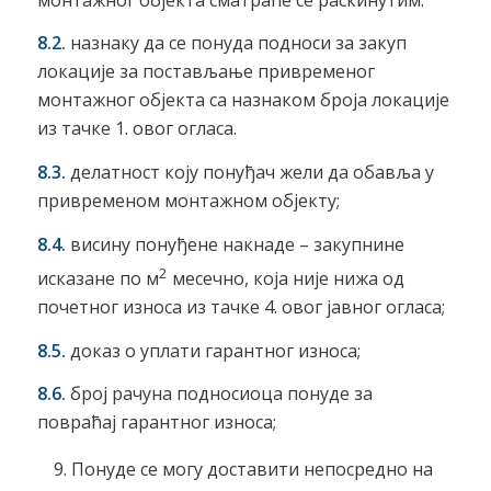
8.2.
назнаку да се понуда подноси за закуп
локације за постављање привременог
монтажног објекта са назнаком броја локације
из тачке 1. овог огласа.
8.3.
делатност коју понуђач жели да обавља у
привременом монтажном објекту;
8.4.
висину понуђене накнаде – закупнине
2
исказане по м
месечно, која није нижа од
почетног износа из тачке 4. овог јавног огласа;
8.5.
доказ о уплати гарантног износа;
8.
6.
број рачуна подносиоца понуде за
повраћај гарантног износа;
Понуде се могу доставити непосредно на