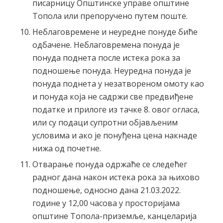
писарницу Општинске управе општине
Топола или препоручено путем поште.
Неблаговремене и неуредне понуде биће
одбачене. Неблаговремена понуда је
понуда поднета после истека рока за
подношење понуда. Неуредна понуда је
понуда поднета у незатвореном омоту као
и понуда која не садржи све предвиђене
податке и прилоге из тачке 8. овог огласа,
или су подаци супротни објављеним
условима и ако је понуђена цена накнаде
нижа од почетне.
Отварање понуда одржаће се следећег
радног дана након истека рока за њихово
подношење, односно дана 21.03.2022.
године у 12,00 часова у просторијама
општине Топола-приземље, канцеларија