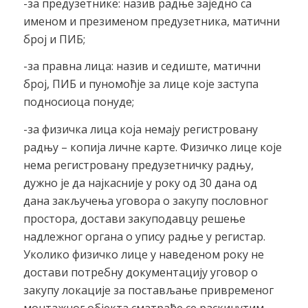
-за предузетнике: назив радње заједно са
именом и презименом предузетника, матични
број и ПИБ;
-за правна лица: назив и седиште, матични
број, ПИБ и пуномоћје за лице које заступа
подносиоца понуде;
-за физичка лица која немају регистровану
радњу – копија личне карте. Физичко лице које
нема регистровану предузетничку радњу,
дужно је да најкасније у року од 30 дана од
дана закључења уговора о закупу пословног
простора, достави закуподавцу решење
надлежног органа о упису радње у регистар.
Уколико физичко лице у наведеном року не
достави потребну документацију уговор о
закупу локације за постављање привременог
монтажног објекта сматраће се раскинутим.