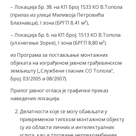
– Локација бр. 38. на КП број 1533 КО В.Топола
(прилаз из улице Миливоја Петровића
Блазнавца), I зона (БРГП 8,41 м²),
– Локација бр. 6. на КП број: 1513 КО В.Топола
(ул.кнегиње Зорке), I зона (БРГП 8,80 м²).
из Програма за постављање монтажних
објеката на изграђеном јавном грађевинском
земљишту („Службени гласник СО Топола“,
број: 03/2005 и 08/2007).
Прилог јавног огласа је графички приказ
наведених локација.
Делатности које се могу обављати у
привременом типском монтажном објекту
су из области личних и интелектуалних
услуга, као и трговине непрехрамбеним