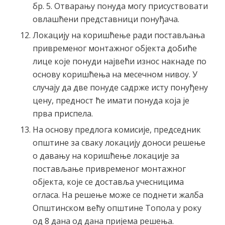
бр. 5. Отварању понуда могу присуствовати
овлашћени представници понуђача.
Локацију на коришћење ради постављања
привременог монтажног објекта добиће
лице које понуди највећи износ накнаде по
основу коришћења на месечном нивоу. У
случају да две понуде садрже исту понуђену
цену, предност ће имати понуда која је
прва приспела.
На основу предлога комисије, председник
општине за сваку локацију доноси решење
о давању на коришћење локације за
постављање привременог монтажног
објекта, које се доставља учесницима
огласа. На решење може се поднети жалба
Општинском већу општине Топола у року
од 8 дана од дана пријема решења.