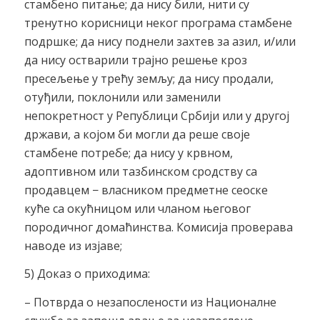
стамбено питање; да нису били, нити су
тренутно корисници неког програма стамбене
подршке; да нису поднели захтев за азил, и/или
да нису остварили трајно решење кроз
пресељење у трећу земљу; да нису продали,
отуђили, поклонили или заменили
непокретност у Републици Србији или у другој
држави, а којом би могли да реше своје
стамбене потребе; да нису у крвном,
адоптивном или тазбинском сродству са
продавцем − власником предметне сеоске
куће са окућницом или чланом његовог
породичног домаћинства. Комисија проверава
наводе из изјаве;
5) Доказ о приходима:
– Потврда о незапослености из Националне