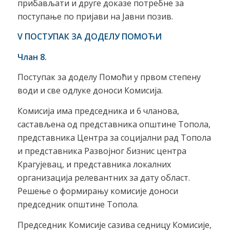
прибављати и друге доказе потребне за
поступање по пријави на Јавни позив.
V
ПОСТУПАК ЗА ДОДЕЛУ ПОМОЋИ
Члан 8.
Поступак за доделу Помоћи у првом степену
води и све одлуке доноси Комисија.
Комисија има председника и 6 чланoва,
састављена од представника општине Топола,
представника Центра за социјални рад Топола
и представника Развојног бизнис центра
Крагујевац, и представника локалних
организација релевантних за дату област.
Решење о формирању комисије доноси
председник општине Топола.
Председник Комисије сазива седницу Комисије,