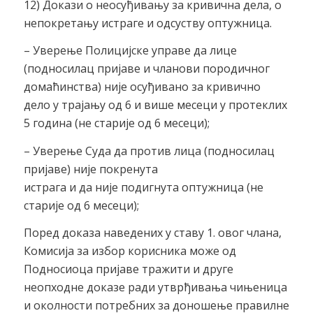
12) Докази о неосуђивању за кривична дела, о
непокретању истраге и одсуству оптужница.
– Уверење Полицијске управе да лице
(подносилац пријаве и чланови породичног
домаћинства) није осуђивано за кривично
дело у трајању од 6 и више месеци у протеклих
5 година (не старије од 6 месеци);
– Уверење Суда да против лица (подносилац
пријаве) није покренута
истрага и да није подигнута оптужница (не
старије од 6 месеци);
Поред доказа наведених у ставу 1. овог члана,
Комисија за избор корисника може од
Подносиоца пријаве тражити и друге
неопходне доказе ради утврђивања чињеница
и околности потребних за доношење правилне