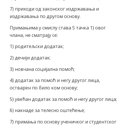
7) приходи од законског издржавања и
издржавања по другом основу.
Примањима у смислу става 5 тачка 1) овог
члана, не сматрају се:
1) родитељски додатак;
2) дечији додатак;
3) новчана социјална помоћ;
4) додатак за помоћ и негу другог лица,
остварен по било ком основу;
5) увећан додатак за помоћ и негу другог лица;
6) накнаде за телесно оштећење;
7) примања по основу ученичког и студентског