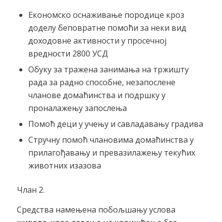
Економско оснаживање породице кроз
доделу беповратне помоћи за неки вид
доходовне активности у просечној
вредности 2800 УСД
Обуку за тражена занимања на тржишту
рада за радно способне, незапослене
чланове домаћинства и подршку у
проналажењу запослења
Помоћ деци у учењу и савладавању градива
Стручну помоћ члановима домаћинства у
прилагођавању и превазилажењу текућих
животних изазова
Члан 2.
Средства намењена побољшању услова