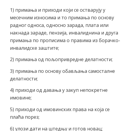
1) примања и приходи који се остварују у
месечним износима и то примања по основу
радног односа, односно зарада, плата или
накнада зараде, пензија, инвалиднина и друга
примања по прописима о правима из борачко-
инвалидске заштите;
2) примања од пољопривредне делатности;
3) примања по основу обављања самосталне
делатности;
4) приходи од давања у закуп непокретне
имовине;
5) приходи од имовинских права на која се
плаћа порез;
6) улози дати на штедњу и готов новац;