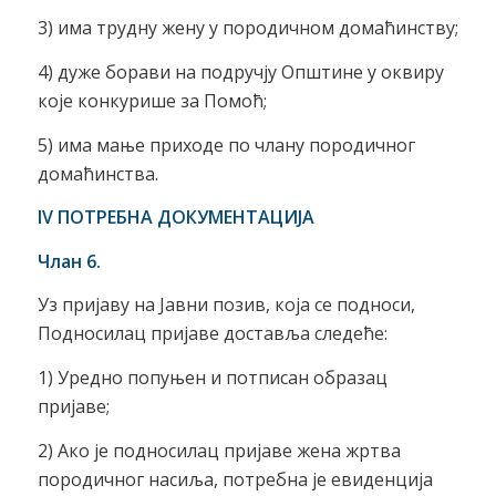
3) има трудну жену у породичном домаћинству;
4) дуже борави на подручју Општине у оквиру
које конкурише за Помоћ;
5) има мање приходе по члану породичног
домаћинства.
IV ПОТРЕБНА ДОКУМЕНТАЦИЈА
Члан 6.
Уз пријаву на Јавни позив, која се подноси,
Подносилац пријаве доставља следеће:
1) Уредно попуњен и потписан образац
пријаве;
2) Ако је подносилац пријаве жена жртва
породичног насиља, потребна је евиденција