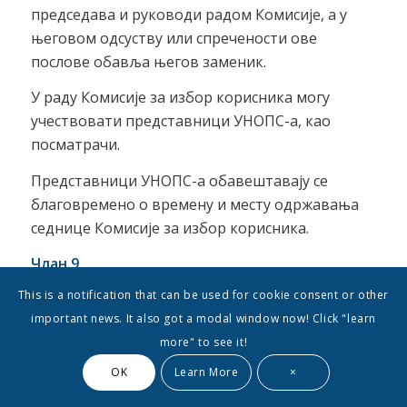
председава и руководи радом Комисије, а у
његовом одсуству или спречености ове
послове обавља његов заменик.
У раду Комисије за избор корисника могу
учествовати представници УНОПС-а, као
посматрачи.
Представници УНОПС-а обавештавају се
благовремено о времену и месту одржавања
седнице Комисије за избор корисника.
Члан 9.
This is a notification that can be used for cookie consent or other
Комисија пуноважно ради и одлучује ако
important news. It also got a modal window now! Click "learn
седници присуствује више од половине
more" to see it!
чланова. Комисија ради у седницама и одлуке
доноси консензусом.
OK
Learn More
×
Члан 10.