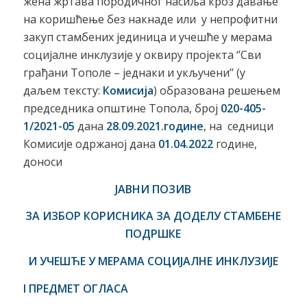
жена жртава породичног насиља кроз давање
на коришћење без накнаде или у непрофитни
закуп стамбених јединица и учешће у мерама
социјалне инклузије у оквиру пројекта ‘’Сви
грађани Тополе – једнаки и укључени’’ (у
даљем тексту:
Комисија
) образована решењем
председника општине Топола, број
020-405-
1/2021-05
дана
28.09.2021.године
, на седници
Комисије одржаној дана
0
1
.0
4.
2022
године,
доноси
ЈАВНИ ПОЗИВ
ЗА ИЗБОР КОРИСНИКА ЗА ДОДЕЛУ СТАМБЕНЕ
ПОДРШКЕ
И УЧЕШЋЕ У МЕРАМА СОЦИЈАЛНЕ ИНКЛУЗИЈЕ
I ПРЕДМЕТ ОГЛАСА