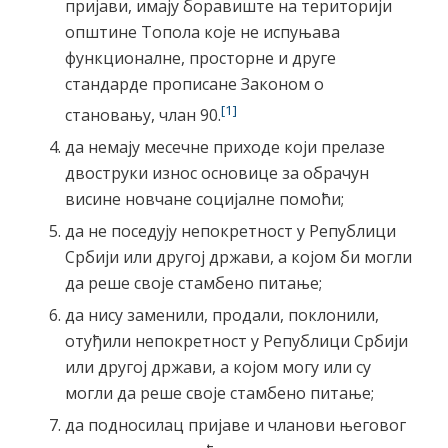
пријави, имају боравиште на територији
општине Топола које не испуњава
функционалне, просторне и друге
стандарде прописане Законом о
[1]
становању, члан 90.
да немају месечне приходе који прелазе
двоструки износ основице за обрачун
висине новчане социјалне помоћи;
да не поседују непокретност у Републици
Србији или другој држави, а којом би могли
да реше своје стамбено питање;
да нису заменили, продали, поклонили,
отуђили непокретност у Републици Србији
или другој држави, а којом могу или су
могли да реше своје стамбено питање;
да подносилац пријаве и чланови његовог