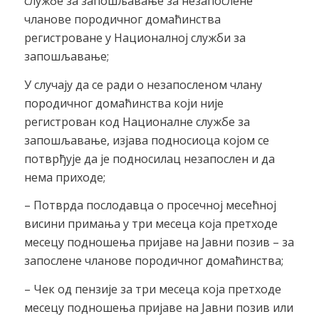
службе за запошљавање за незапослене
чланове породичног домаћинства
регистроване у Националној служби за
запошљавање;
У случају да се ради о незапосленом члану
породичног домаћинства који није
регистрован код Националне службе за
запошљавање, изјава подносиоца којом се
потврђује да је подносилац незапослен и да
нема приходе;
– Потврда послодавца о просечној месећној
висини примања у три месеца која претходе
месецу подношења пријаве на Јавни позив – за
запослене чланове породичног домаћинства;
– Чек од пензије за три месеца која претходе
месецу подношења пријаве на Јавни позив или