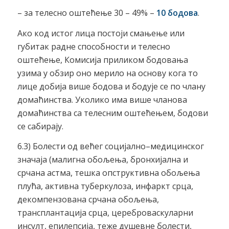
– за телесно оштећење 30 – 49% –
10 бодова
.
Ако код истог лица постоји смањење или
губитак радне способности и телесно
оштећење, Комисија приликом бодовања
узима у обзир оно мерило на основу кога то
лице добија више бодова и бодује се по члану
домаћинства. Уколико има више чланова
домаћинства са телесним оштећењем, бодови
се сабирају.
6.3) Болести од већег социјално–медицинског
значаја (малигна обољења, бронхијална и
срчана астма, тешка опструктивна обољења
плућа, активна туберкулоза, инфаркт срца,
декомпензована срчана обољења,
трансплантација срца, цереброваскуларни
инсулт, епилепсија, теже душевне болести,