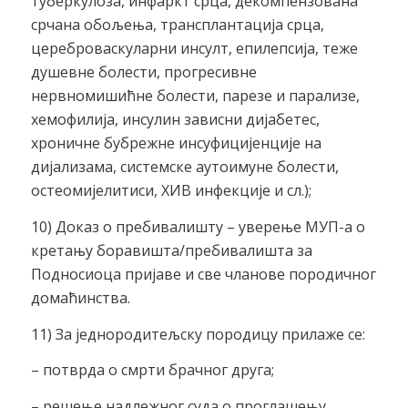
туберкулоза, инфаркт срца, декомпензована
срчана обољења, трансплантација срца,
цереброваскуларни инсулт, епилепсија, теже
душевне болести, прогресивне
нервномишићне болести, парезе и парализе,
хемофилија, инсулин зависни дијабетес,
хроничне бубрежне инсуфицијенције на
дијализама, системске аутоимуне болести,
остеомијелитиси, ХИВ инфекције и сл.);
10) Доказ о пребивалишту – уверење МУП-а о
кретању боравишта/пребивалишта за
Подносиоца пријаве и све чланове породичног
домаћинства.
11) За једнородитељску породицу прилаже се:
– потврда о смрти брачног друга;
– решење надлежног суда о проглашењу