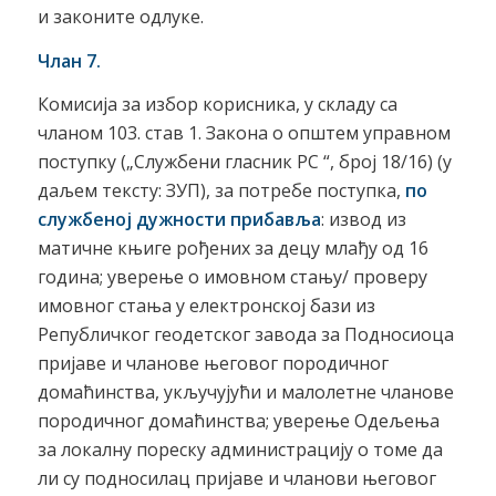
и законите одлуке.
Члан 7.
Комисија за избор корисника, у складу са
чланом 103. став 1. Закона о општем управном
поступку („Службени гласник РС “, број 18/16) (у
даљем тексту: ЗУП), за потребе поступка,
по
службеној дужности прибавља
: извод из
матичне књиге рођених за децу млађу од 16
година; уверење о имовном стању/ проверу
имовног стања у електронској бази из
Републичког геодетског завода за Подносиоца
пријаве и чланове његовог породичног
домаћинства, укључујући и малолетне чланове
породичног домаћинства; уверење Одељења
за локалну пореску администрацију о томе да
ли су подносилац пријаве и чланови његовог