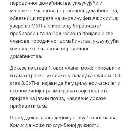
породичног домаћинства, укључујући и
малолетне чланове породичног домаћинства,
обвезници пореза на имовину физичких лица;
уверење МУП-а о кретању боравишта/
пребивалишта за Подносиоца пријаве и све
чланове породичног домаћинства, укључујући
и малолетне чланове породичног
домаћинства.
Доказе из става 1. овог члана, може прибавити
и сама странка, уколико, у складу са чланом 103.
став 3. ЗУП-а, изјави да ће у циљу ефикаснијег и
економичнијег разматрања своје поднете
пријаве на Јавни позив, наведене доказе
прибавити сама.
Поред доказа наведених у ставу 1. овог члана,
Комисија може по службеној дужности