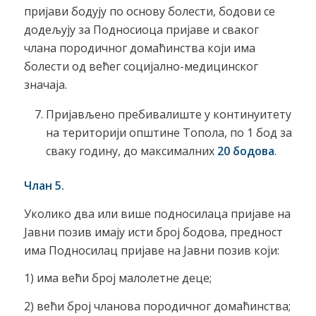
пријави бодују по основу болести, бодови се
додељују за Подносиоца пријаве и сваког
члана породичног домаћинства који има
болести од већег социјално-медицинског
значаја.
Пријављено пребивалиште у континуитету
на територији општине Топола, по 1 бод за
сваку годину, до максималних
20 бодова
.
Члан 5.
Уколико два или више подносилаца пријаве на
Јавни позив имају исти број бодова, предност
има Подносилац пријаве на Јавни позив који:
1) има већи број малолетне деце;
2) већи број чланова породичног домаћинства;