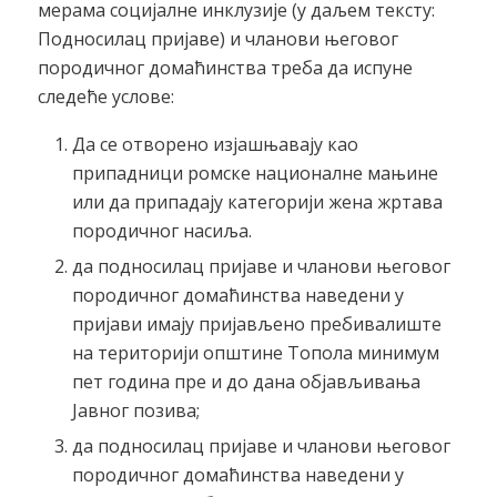
мерама социјалне инклузије (у даљем тексту:
Подносилац пријаве) и чланови његовог
породичног домаћинства треба да испуне
следеће услове:
Да се отворено изјашњавају као
припадници ромске националне мањине
или да припадају категорији жена жртава
породичног насиља.
да подносилац пријаве и чланови његовог
породичног домаћинства наведени у
пријави имају пријављено пребивалиште
на територији општине Топола минимум
пет година пре и до дана објављивања
Јавног позива;
да подносилац пријаве и чланови његовог
породичног домаћинства наведени у