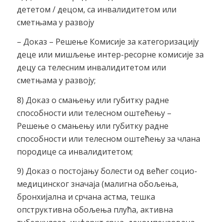
дететом / децом, са инвалидитетом или
сметњама у развоју
– Доказ – Решење Комисије за категоризацију
деце или мишљење интер-ресорне комисије за
децу са телесним инвалидитетом или
сметњама у развоју;
8) Доказ о смањењу или губитку радне
способности или телесном оштећењу –
Решење о смањењу или губитку радне
способности или телесном оштећењу за члана
породице са инвалидитетом;
9) Доказ о постојању болести од већег социо-
медицинског значаја (малигна обољења,
бронхијална и срчана астма, тешка
опструктивна обољења плућа, активна