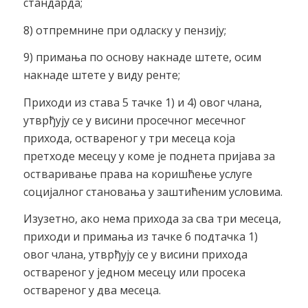
стандарда;
8) отпремнине при одласку у пензију;
9) примања по основу накнаде штете, осим
накнаде штете у виду ренте;
Приходи из става 5 тачке 1) и 4) овог члана,
утврђују ce y висини просечног месечног
прихода, оствареног у три месеца која
претходе месецу у коме је поднета пријава за
остваривање права на коришћење услуге
социјалног становања у заштићеним условима.
Изузетно, ако нема прихода за сва три месеца,
приходи и примања из тачке 6 подтачка 1)
овог члана, утврђују ce y висини прихода
оствареног у једном месецу или просека
оствареног у два месеца.