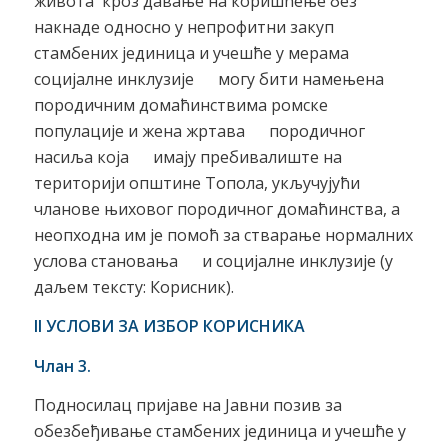
живота кроз давање на коришћење без
накнаде односно у непрофитни закуп
стамбених јединица и учешће у мерама
социјалне инклузије могу бити намењена
породичним домаћинствима ромске
популације и жена жртава породичног
насиља која имају пребивалиште на
територији општине Топола, укључујући
чланове њиховог породичног домаћинства, а
неопходна им је помоћ за стварање нормалних
услова становања и социјалне инклузије (у
даљем тексту: Корисник).
II УСЛОВИ ЗА ИЗБОР КОРИСНИКА
Члан 3.
Подносилац пријаве на Јавни позив за
обезбеђивање стамбених јединица и учешће у