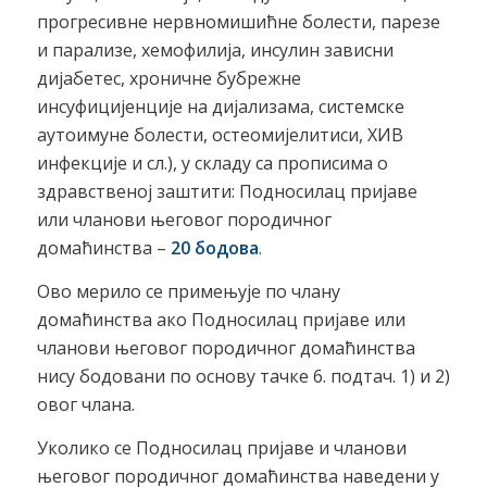
прогресивне нервномишићне болести, парезе
и парализе, хемофилија, инсулин зависни
дијабетес, хроничне бубрежне
инсуфицијенције на дијализама, системске
аутоимуне болести, остеомијелитиси, ХИВ
инфекције и сл.), у складу са прописима о
здравственој заштити: Подносилац пријаве
или чланови његовог породичног
домаћинства –
20 бодова
.
Ово мерило се примењује по члану
домаћинства ако Подносилац пријаве или
чланови његовог породичног домаћинства
нису бодовани по основу тачке 6. подтач. 1) и 2)
овог члана.
Уколико се Подносилац пријаве и чланови
његовог породичног домаћинства наведени у