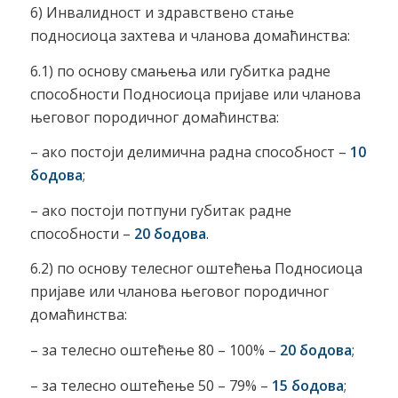
6) Инвалидност и здравствено стање
подносиоца захтева и чланова домаћинства:
6.1) по основу смањења или губитка радне
способности Подносиоца пријаве или чланова
његовог породичног домаћинства:
– ако постоји делимична радна способност –
10
бодова
;
– ако постоји потпуни губитак радне
способности –
20 бодова
.
6.2) по основу телесног оштећења Подносиоца
пријаве или чланова његовог породичног
домаћинства:
– за телесно оштећење 80 – 100% –
20 бодова
;
– за телесно оштећење 50 – 79% –
15 бодова
;