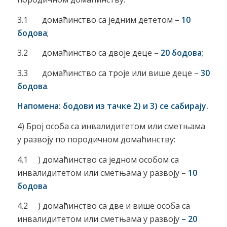
3.1 домаћинство са једним дететом –
10
бодова
;
3.2 домаћинство са двоје деце –
20 бодова
;
3.3 домаћинство са троје или више деце –
30
бодова
.
Напомена: бодови из тачке 2) и 3) се сабирају.
4) Број особа са инвалидитетом или сметњама
у развоју по породичном домаћинству:
4.1 ) домаћинство са једном особом са
инвалидитетом или сметњама у развоју –
10
бодова
4.2 ) домаћинство са две и више особа са
инвалидитетом или сметњама у развоју
– 20