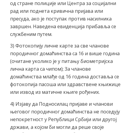
од стране полиције или Центра за социјални
рад или поднета кривична пријава или
пресуда, ако је поступак против насилника
завршен. Наведена евиденција прибавља се
службеним путем.
3) Фотокопију личне карте за све чланове
породичног домаћинства са 16 и више година
(очитане уколико је у питању биометријска
лична карта са чипом); За чланове
домаћинства млађе од 16 година доставља се
фотокопија пасоша или здравствене књижице
или извод из матичне књиге рођених.
4) Изјаву да Подносилац пријаве и чланови
његовог породичног домаћинства не поседују
непокретност у Републици Србији или другој
држави, а којом би могли да реше своје