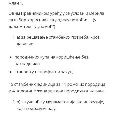
Члан 1.
Овим Правилником уређују се услови и мерила
за избор корисника за доделу помоћи: (у
даљем тексту „помоћ“)
a) за решавање стамбених потреба, кроз
давања:
породичних кућа на коришћење без
накнаде или
станова у непрофитни закуп,
15 стамбених јединица за 11 ромских породица
и 4 породице жена жртава породичног насиља
b) за учешће у мерама социјалне инклузије,
које подразумевају: