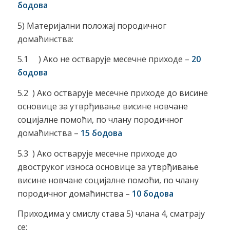
бодова
5) Материјални положај породичног
домаћинства:
5.1 ) Ако не остварује месечне приходе –
20
бодова
5.2 ) Ако остварује месечне приходе до висине
основице за утврђивање висине новчане
социјалне помоћи, по члану породичног
домаћинства –
15 бодова
5.3 ) Ако остварује месечне приходе до
двоструког износа основице за утврђивање
висине новчане социјалне помоћи, по члану
породичног домаћинства –
10 бодова
Приходима у смислу става 5) члана 4, сматрају
се: