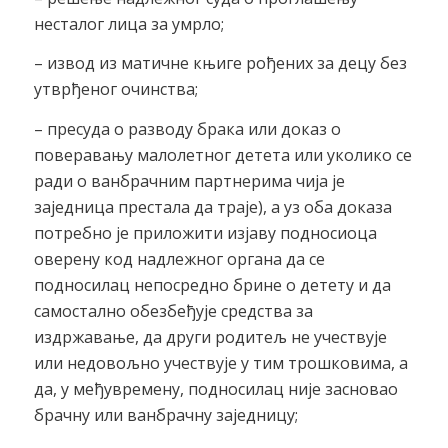
несталог лица за умрло;
– извод из матичне књиге рођених за децу без
утврђеног очинства;
– пресуда о разводу брака или доказ о
поверавању малолетног детета или уколико се
ради о ванбрачним партнерима чија је
заједница престала да траје), а уз оба доказа
потребно је приложити изјаву подносиоца
оверену код надлежног органа да се
подносилац непосредно брине о детету и да
самостално обезбеђује средства за
издржавање, да други родитељ не учествује
или недовољно учествује у тим трошковима, а
да, у међувремену, подносилац није засновао
брачну или ванбрачну заједницу;