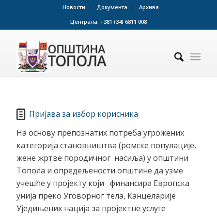
Новости
Документа
Архива
Централа:
+381 (34) 6811 008
Пријава за избор корисника
На основу препознатих потреба угрожених
категорија становништва (ромске популације,
жене жртве породичног насиља) у општини
Топола и опредељености општине да узме
учешће у пројекту кoји финансира Европска
унија преко Уговорног тела, Канцеларије
Уједињених нација за пројектне услуге