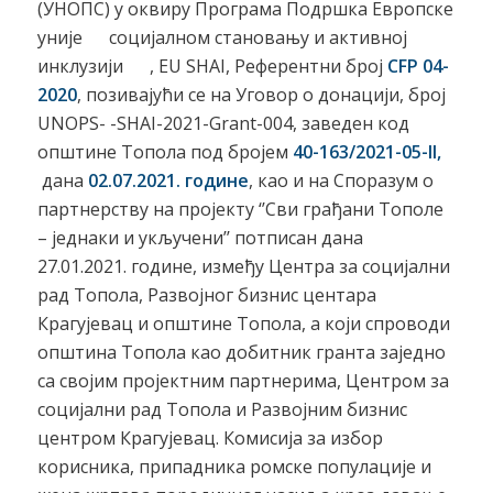
(УНОПС) у оквиру Програма Подршка Европске
уније социјалном становању и активној
инклузији , EU SHAI, Референтни број
CFP 04-
2020
, позивајући се на Уговор о донацији, број
UNOPS- -SHAI-2021-Grant-004, заведен код
општине Топола под бројем
40-163/2021-05-II,
дана
02.07.2021. године
, као и на Споразум о
партнерству на пројекту ‘’Сви грађани Тополе
– једнаки и укључени’’ потписан дана
27.01.2021. године, између Центра за социјални
рад Топола, Развојног бизнис центара
Крагујевац и општине Топола, а који спроводи
општина Топола као добитник гранта заједно
са својим пројектним партнерима, Центром за
социјални рад Топола и Развојним бизнис
центром Крагујевац. Комисија за избор
корисника, припадника ромске популације и