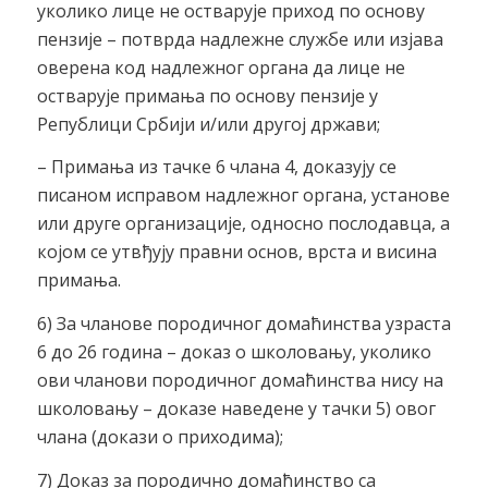
уколико лице не остварује приход по основу
пензије – потврда надлежне службе или изјава
оверена код надлежног органа да лице не
остварује примања по основу пензије у
Републици Србији и/или другој држави;
– Примања из тачке 6 члана 4, доказују се
писаном исправом надлежног органа, установе
или друге организације, односно послодавца, а
којом се утвђују правни основ, врста и висина
примања.
6) За чланове породичног домаћинства узраста
6 до 26 година – доказ о школовању, уколико
ови чланови породичног домаћинства нису на
школовању – доказе наведене у тачки 5) овог
члана (докази о приходима);
7) Доказ за породично домаћинство са