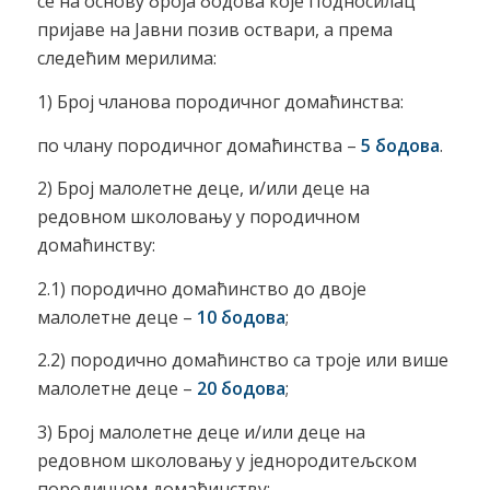
се на основу броја бодова које Подносилац
пријаве на Јавни позив оствари, а према
следећим мерилима:
1) Број чланова породичног домаћинства:
по члану породичног домаћинства –
5 бодова
.
2) Број малолетне деце, и/или деце на
редовном школовању у породичном
домаћинству:
2.1) породично домаћинство до двоје
малолетне деце –
10 бодова
;
2.2) породично домаћинство са троје или више
малолетне деце –
20 бодова
;
3) Број малолетне деце и/или деце на
редовном школовању у једнородитељском
породичном домаћинству: