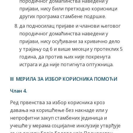
породичног домаћинства наведени у
пријави, нису били претходно корисници
других програма стамбене подршке.
да подносилац пријаве и чланови његовог
породичног домаћинства наведени у
пријави, нису осуђивани за кривично дело
у трајању од 6 и више месеци у протеклих 5
година, да против њих није покренута
истрага и да није потигнута оптужница.
III МЕРИЛА ЗА ИЗБОР КОРИСНИКА ПОМОЋИ
Члан 4.
Ред првенства за избор корисника кроз
давања на коришћење без накнаде или у
непрофитни закуп стамбених јединица и
учешће у мерама социјалне инклузије утврђује